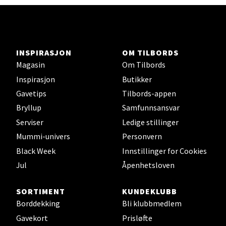
Velg
INSPIRASJON
OM TILBORDS
Magasin
Om Tilbords
Orkanger - Thon Senter Orkanger
Inspirasjon
Butikker
Thon Senter Orkanger, Orkdalsveien 113, 7300
Gavetips
Tilbords-appen
Orkanger
Bryllup
Samfunnsansvar
Åpent i dag 09-20
Serviser
Ledige stillinger
0 i butikk
Mummi-univers
Personvern
Black Week
Innstillinger for Cookies
Velg
Jul
Åpenhetsloven
SORTIMENT
KUNDEKLUBB
Borddekking
Bli klubbmedlem
Sandvika - Thon Senter Sandvika
Gavekort
Prisløfte