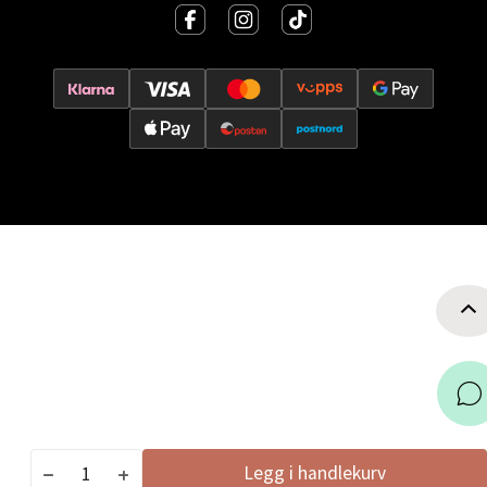
Trondheim - Sirkus Shopping
Falkenborgveien 5, 7044 Trondheim
Åpent i dag 09-21
0 i butikk
Velg
Ski - Thon Senter Ski
Ski Storsenter, Jernbanesvingen 6, 1400 Ski
Åpent i dag 10-21
0 i butikk
Legg i handlekurv
Velg