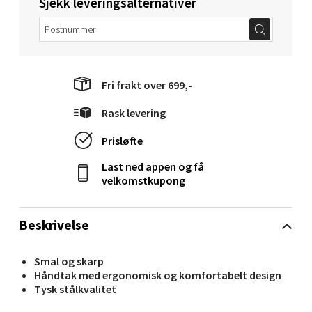
Sjekk leveringsalternativer
Velg
Fri frakt over 699,-
Mandal - Alti Mandal
Rask levering
Skarvøyveien 55, 4517 Mandal
Prisløfte
Åpent i dag 10-20
Last ned appen og få
0 i butikk
velkomstkupong
Velg
Beskrivelse
Smal og skarp
Mo i Rana - Thon Senter Mo i Rana
Håndtak med ergonomisk og komfortabelt design
Tysk stålkvalitet
Fridtjof Nansensgate 22, 8622 Mo i Rana