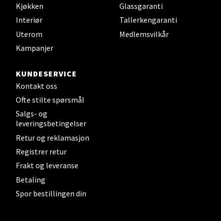
Brodtkorbsgate 7, 1338 Sandvika
Kjøkken
Glassgaranti
Åpent i dag 10-21
Interiør
Tallerkengaranti
0 i butikk
Uterom
Medlemsvilkår
Kampanjer
Velg
KUNDESERVICE
Kontakt oss
Ofte stilte spørsmål
Bergen - Thon Senter Sartor
Salgs- og
leveringsbetingelser
Sartorvegen 12, 5353 Straume
Retur og reklamasjon
Åpent i dag 10-21
Registrer retur
0 i butikk
Frakt og leveranse
Betaling
Velg
Spor bestillingen din