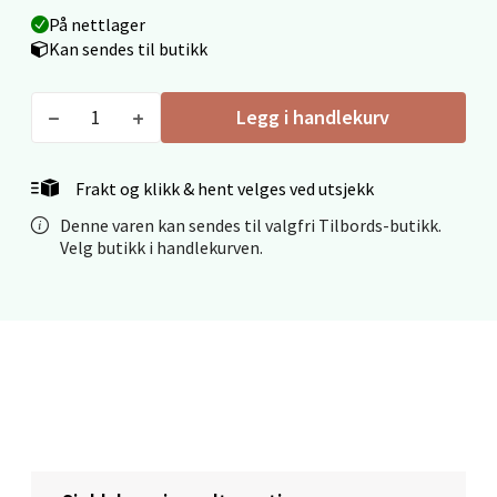
På nettlager
Kan sendes til butikk
Stavanger og Sandnes - Thon
Senter Madla
Legg i handlekurv
Madlakrossen nr 9, 4042 Stavanger
Åpent i dag 10-20
Frakt og klikk & hent velges ved utsjekk
0 i butikk
Denne varen kan sendes til valgfri Tilbords-butikk.
Velg butikk i handlekurven.
Velg
Levanger - Magneten
Moafjæra 14, 7606 Levanger
Åpent i dag 10-20
0 i butikk