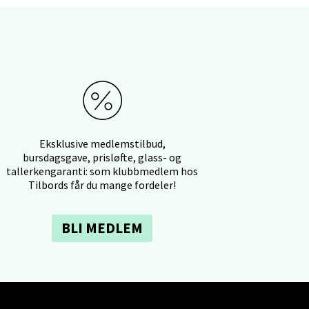
elg
elg
Eksklusive medlemstilbud,
bursdagsgave, prisløfte, glass- og
tallerkengaranti: som klubbmedlem hos
Tilbords får du mange fordeler!
BLI MEDLEM
elg