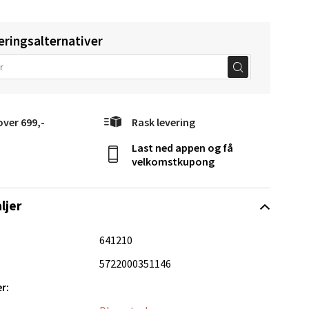
eringsalternativer
elg
over 699,-
Rask levering
Last ned appen og få
velkomstkupong
ljer
641210
elg
5722000351146
r: