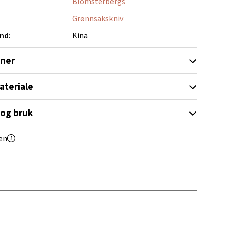
Blomsterbergs
Grønnsakskniv
nd:
Kina
elg
oner
ateriale
 og bruk
elg
en