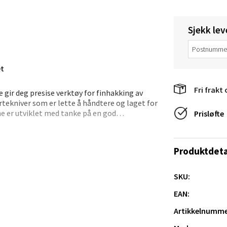
tikk
Sjekk lev
sund - Thon Senter Oasen
vegen 16, 5542 Karmsund
et
 dag 10-18
V
Fri frakt 
e gir deg presise verktøy for finhakking av
tikk
urtekniver som er lette å håndtere og laget for
ne er utviklet med tanke på en god
Prisløfte
at du får full kontroll og et knivskarpt
anger og Sandnes - Kilden Senter
Produktdeta
kate ingredienser, gir knivene deg presisjon og
rveien 16, 4016 Stavanger
 riktig redskap tilgjengelig uansett hva som
 dag 10-18
erdig, kan knivene vaskes i oppvaskmaskin for
SKU:
V
tikk
EAN:
Artikkelnumme