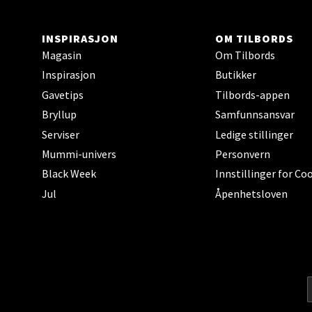
Stav
Madl
INSPIRASJON
OM TILBORDS
Magasin
Om Tilbords
Madlak
Inspirasjon
Butikker
Åpent i
Gavetips
Tilbords-appen
0 i bu
Bryllup
Samfunnsansvar
Serviser
Ledige stillinger
Mummi-univers
Personvern
Leva
Black Week
Innstillinger for Co
Moafjæ
Jul
Åpenhetsloven
Åpent i
0 i bu
Mand