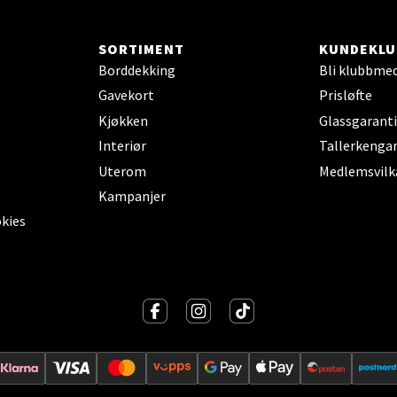
anger og Sandnes - Thon Senter
a
SORTIMENT
KUNDEKLU
Borddekking
Bli klubbme
rossen nr 9, 4042 Stavanger
Gavekort
Prisløfte
 dag 10-19
Kjøkken
Glassgaranti
tikk
Interiør
Tallerkengar
Uterom
Medlemsvilk
Kampanjer
nger - Magneten
okies
ra 14, 7606 Levanger
 dag 10-18
V
tikk
al - Alti Mandal