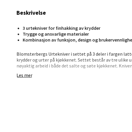
0 i bu
Beskrivelse
Karm
3 urtekniver for finhakking av krydder
Trygge og ansvarlige materialer
Austbø
Kombinasjon av funksjon, design og brukervennligh
Åpent i
Blomsterbergs Urtekniver i settet på 3 deler i fargen latt
0 i bu
krydder og urter på kjøkkenet. Settet består av tre ulike 
nøyaktig arbeid i både det salte og søte kjøkkenet. Knive
kombinasjon av funksjon, design og brukervennlighet, slik 
Les mer
resultat hver gang.
Stav
Enten du skjærer frukt og bær, grønnsaker eller små, deli
Gartne
kontroll i hver bevegelse. Med tre kniver i ett sett har du
Åpent i
skal hakkes, finsnittes eller deles opp. Når arbeidet er f
enkel rengjøring.
0 i bu
• Sett med 3 urtekniver til finhakking av krydder og urter
• Lette å håndtere og laget for presisjonsarbeid
• Egnet for både salt og søt matlaging