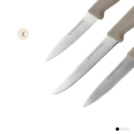
Torget 
Åpent i
0 i bu
Trom
Karlsø
Åpent i
0 i bu
Hars
Skillev
Åpent i