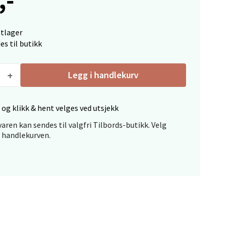
ttlager
elg
es til butikk
Legg i handlekurv
 og klikk & hent velges ved utsjekk
aren kan sendes til valgfri Tilbords-butikk. Velg
elg
i handlekurven.
elg