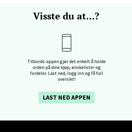
V
tikk
Visste du at...?
 - Linderud
Mogensøns vei 38, 0594 Oslo
 dag 10-19
V
tikk
Tilbords-appen gjør det enkelt å holde
orden på dine kjøp, ønskelister og
fordeler. Last ned, logg inn og få full
oversikt!
e/Jæren - M44
veien 2, 4340 Bryne
LAST NED APPEN
 dag 10-18
V
tikk