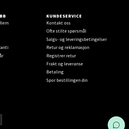
BB
KUNDESERVICE
dlem
Kontakt oss
Ofte stilte spørsmål
Vel
g
Salgs- og leveringsbetingelser
anti
Retur og reklamasjon
år
Registrer retur
Frakt og leveranse
Betaling
Spor bestillingen din
elg
KAI