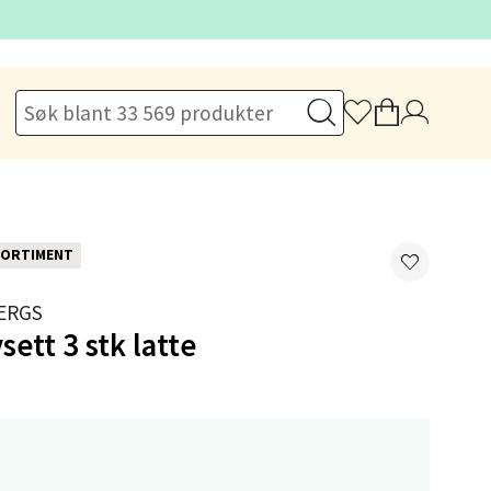
elg
ORTIMENT
ERGS
sett 3 stk latte
elg
,-