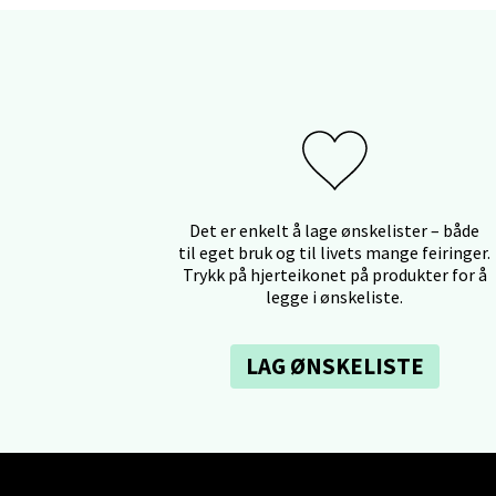
0 i bu
Oslo
Erich 
Åpent i
0 i bu
Det er enkelt å lage ønskelister – både
til eget bruk og til livets mange feiringer.
Trykk på hjerteikonet på produkter for å
legge i ønskeliste.
Bryn
Jupiter
LAG ØNSKELISTE
Åpent i
0 i bu