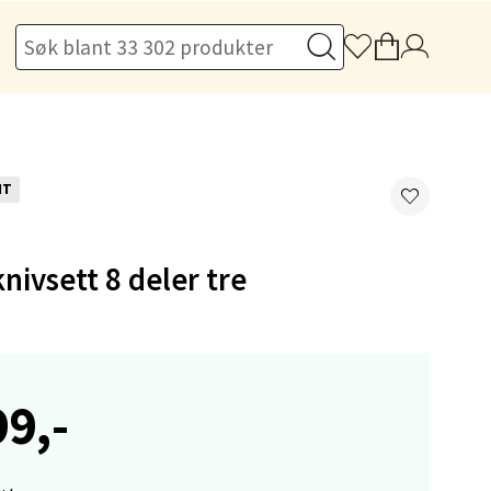
elg
NT
knivsett 8 deler tre
elg
99,-
elg