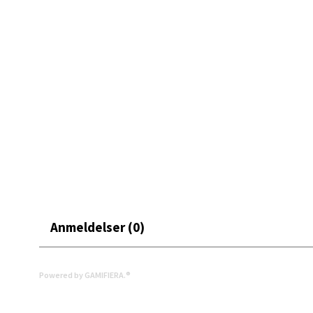
0 i bu
Bryn
Jupiter
Åpent i
0 i bu
Stav
Madl
Anmeldelser (0)
Madlak
Åpent i
Powered by GAMIFIERA.®
0 i bu