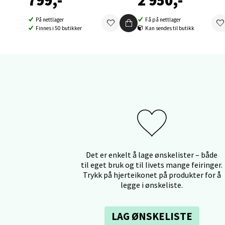
799,-
2 950,-
Fridtjo
Åpent i
På nettlager
Få på nettlager
Finnes i 50 butikker
Kan sendes til butikk
0 i bu
Åles
Langel
Åpent i
0 i bu
Det er enkelt å lage ønskelister – både
Mold
til eget bruk og til livets mange feiringer.
Trykk på hjerteikonet på produkter for å
Torget
legge i ønskeliste.
Åpent i
0 i bu
LAG ØNSKELISTE