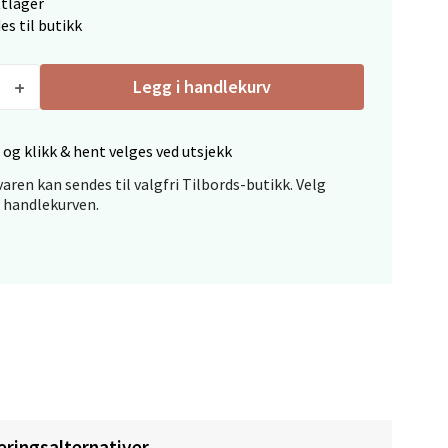
ttlager
es til butikk
Legg i handlekurv
 og klikk & hent velges ved utsjekk
elg
aren kan sendes til valgfri Tilbords-butikk. Velg
i handlekurven.
elg
eringsalternativer