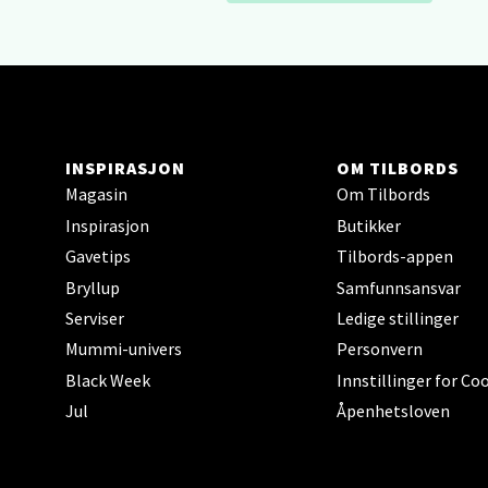
Narv
Bolags
Åpent i
INSPIRASJON
OM TILBORDS
0 i bu
Magasin
Om Tilbords
Inspirasjon
Butikker
Berg
Gavetips
Tilbords-appen
Bryllup
Samfunnsansvar
Folke B
Serviser
Ledige stillinger
Åpent i
Mummi-univers
Personvern
0 i bu
Black Week
Innstillinger for Co
Jul
Åpenhetsloven
Oppd