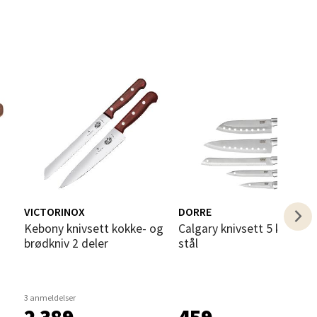
elg
VICTORINOX
DORRE
elg
Kebony knivsett kokke- og
Calgary knivsett 5 kniver i
brødkniv 2 deler
stål
3 anmeldelser