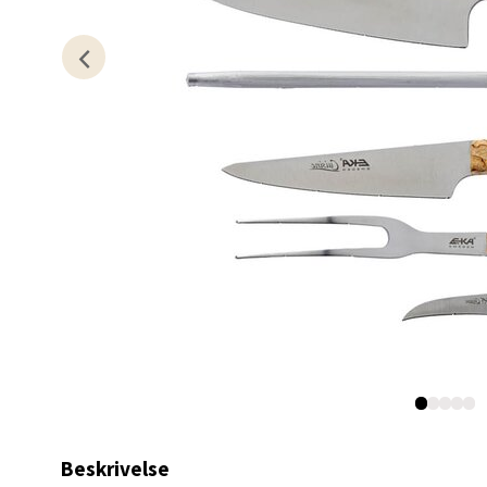
0 i bu
Stav
Gartne
Åpent i
0 i bu
Stav
Gamle 
Åpent i
0 i bu
Beskrivelse