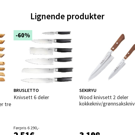
nger - Magneten
Lignende produkter
ra 14, 7606 Levanger
 dag 10-20
-60%
V
tikk
al - Alti Mandal
yveien 55, 4517 Mandal
 dag 10-20
BRUSLETTO
SEKIRYU
V
Knivsett 6 deler
Wood knivsett 2 deler
tikk
kokkekniv/grønnsakskniv
er tre
 Rana - Thon Senter Mo i Rana
Førpris 6 290,-