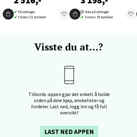
2 516,-
3 198,-
f Nansensgate 22, 8622 Mo i Rana
 dag 09-19
På nettlager
Ikke på nettlager
V
Finnes i 51 butikker
Finnes i 39 butikker
tikk
und - Thon Senter Moa
Visste du at...?
andsvegen 25, 6010 Ålesund
 dag 10-20
V
tikk
Tilbords-appen gjør det enkelt å holde
e - Moldetorget
orden på dine kjøp, ønskelister og
fordeler. Last ned, logg inn og få full
 1, 6413 Molde
oversikt!
 dag 10-20
V
tikk
LAST NED APPEN