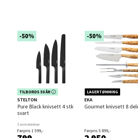
Leva
Moafjæ
Åpent i
-50%
-50%
0 i bu
Mand
Skarvø
Åpent i
Dette produktet er inkludert i vår
TILBORDS 50 ÅR
LAGERTØMMING
kampanje. Benytt deg av rabatten i
STELTON
EKA
0 i bu
dag!
Pure Black knivsett 4 stk
Gourmet knivsett 8 del
svart
Mo i
3 anmeldelser
Førpris 1 599,-
Førpris 5 899,-