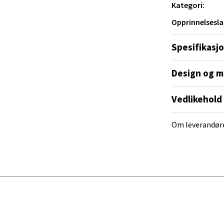
V
Kategori:
tikk
Opprinnelsesla
Spesifikasj
e/Jæren - M44
veien 2, 4340 Bryne
Design og m
 dag 10-20
V
Vedlikehold
tikk
Om leverandør
anger og Sandnes - Thon Senter
a
rossen nr 9, 4042 Stavanger
 dag 10-20
tikk