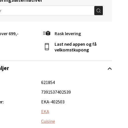
elg
over 699,-
Rask levering
Last ned appen og få
velkomstkupong
ljer
elg
621854
7391537402539
r:
EKA-402503
EKA
Cuisine