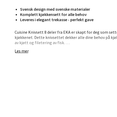
Berg
Svensk design med svenske materialer
Lagune
Komplett kjøkkensett for alle behov
Åpent i
Leveres i elegant trekasse - perfekt gave
0 i bu
Cuisine Knivsett 8 deler fra EKA er skapt for deg som sett
kjøkkenet. Dette knivsettet dekker alle dine behov på kjø
av kjøtt og filetering av fisk.
Kris
Les mer
Settet inneholder alt du trenger: kokkekniv, brødkniv, skj
med kniv og gaffel, skrellekniv på 7 cm og slipestål. Det
Lillem
oppbevaring og som en gjennomtenkt gave til matentusi
Åpent i
De rustfrie bladene i svensk Alleima-stål (12C27) gir pre
0 i bu
Masurbjørk med nagler i børstet metall gir både et behag
serien forener tradisjonelt svensk håndverk med moderne
Oslo
Erich 
Åpent i