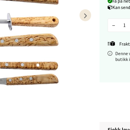
Få på ne
tikk
Kan send
anger og Sandnes - Kilden Senter
rveien 16, 4016 Stavanger
Frakt
 dag 10-20
V
Denne v
tikk
butikk 
anger og Sandnes - Kvadrat
Stokkavei 1, 4313 Sandnes
 dag 10-21
V
tikk
Sjekk lev