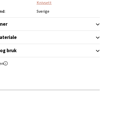
elg
Knivsett
nd:
Sverige
oner
ateriale
elg
 og bruk
en
Vel
g