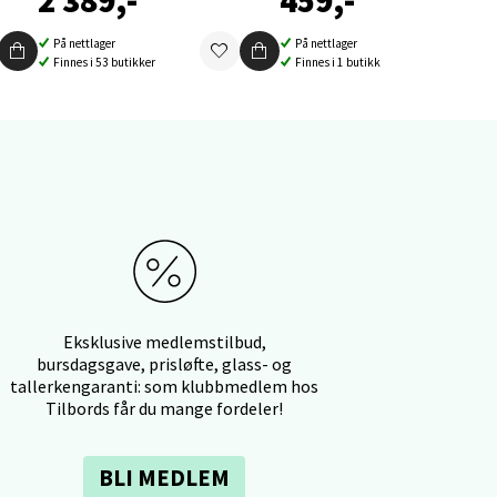
2 389,-
459,-
På nettlager
På nettlager
elg
Finnes i 53 butikker
Finnes i 1 butikk
elg
Eksklusive medlemstilbud,
bursdagsgave, prisløfte, glass- og
tallerkengaranti: som klubbmedlem hos
Tilbords får du mange fordeler!
elg
BLI MEDLEM