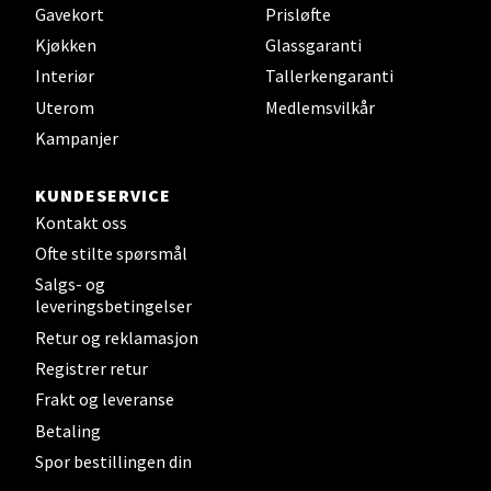
Velg
Gavekort
Prisløfte
Kjøkken
Glassgaranti
Interiør
Tallerkengaranti
Steinkjer - Thon Senter Steinkjer
Uterom
Medlemsvilkår
Kampanjer
Sjøfartsgata 2, 7714 Steinkjer
Åpent i dag 10-20
KUNDESERVICE
6 i butikk
Kontakt oss
Ofte stilte spørsmål
Velg
Salgs- og
leveringsbetingelser
Retur og reklamasjon
Registrer retur
Leirvik - Stord
Frakt og leveranse
Betaling
Torgbakken 2, 5401 Stord
Åpent i dag 10-17
Spor bestillingen din