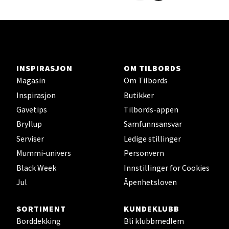
Ski - Thon Senter Ski
Ski Storsenter, Jernbanesvingen 6, 1400 Ski
Åpent i dag 10-21
INSPIRASJON
OM TILBORDS
3 i butikk
Magasin
Om Tilbords
Inspirasjon
Butikker
Velg
Gavetips
Tilbords-appen
Bryllup
Samfunnsansvar
Serviser
Ledige stillinger
Sortland - Sortland Storsenter
Mummi-univers
Personvern
Black Week
Innstillinger for Cookies
Strangata 26, 8400 Sortland
Jul
Åpenhetsloven
Åpent i dag 10-19
5 i butikk
SORTIMENT
KUNDEKLUBB
Borddekking
Bli klubbmedlem