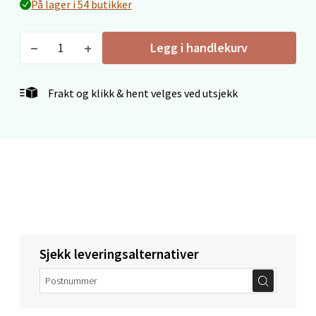
På lager i 54 butikker
Legg i handlekurv
Mo i Rana - Thon Senter Mo i
Rana
Frakt og klikk & hent velges ved utsjekk
Fridtjof Nansensgate 22, 8622 Mo i Rana
Åpent i dag 09-19
11 i butikk
Velg
Sjekk leveringsalternativer
Ålesund - Thon Senter Moa
Langelandsvegen 25, 6010 Ålesund
Åpent i dag 10-20