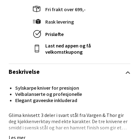
6 i butikk
Fri frakt over 699,-
Rask levering
Velg
Prisløfte
Last ned appen og få
velkomstkupong
Molde - Moldetorget
Torget 1, 6413 Molde
Beskrivelse
Åpent i dag 10-20
Sylskarpe kniver for presisjon
6 i butikk
Velbalanserte og profesjonelle
Elegant gaveeske inkluderad
Velg
Glima knivsett 3 deler i svart stål fra Vargen & Thor gir
deg kjøkkenverktøy med ekte karakter. De tre knivene er
smidd i svensk stål og har en hamret finish som gir et
rått, elegant uttrykk. Halo-håndtaket ligger godt i
Narvik - Thon Senter
Les mer