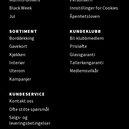
0 i butikk
Black Week
Innstillinger for Cookies
Jul
Åpenhetsloven
Velg
SORTIMENT
KUNDEKLUBB
Borddekking
Bli klubbmedlem
Gavekort
Prisløfte
Leirvik - Stord
Kjøkken
Glassgaranti
Interiør
Tallerkengaranti
Torgbakken 2, 5401 Stord
Uterom
Medlemsvilkår
Åpent i dag 10-17
Kampanjer
0 i butikk
KUNDESERVICE
Velg
Kontakt oss
Ofte stilte spørsmål
Salgs- og
leveringsbetingelser
Oslo - Thon Senter Storo