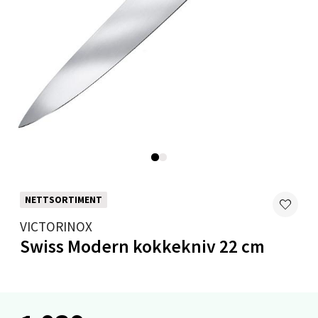
0 i butikk
Velg
Mandal - Alti Mandal
Skarvøyveien 55, 4517 Mandal
Åpent i dag 10-20
0 i butikk
NETTSORTIMENT
VICTORINOX
Velg
Swiss Modern kokkekniv 22 cm
Mo i Rana - Thon Senter Mo i Rana