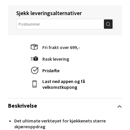
Molde - Moldetorget
Sjekk leveringsalternativer
Torget 1, 6413 Molde
Åpent i dag 10-20
0 i butikk
Fri frakt over 699,-
Velg
Rask levering
Prisløfte
Last ned appen og få
Narvik - Thon Senter Malmporten
velkomstkupong
Bolagsgata 1, 8514 Narvik
Åpent i dag 10-20
Beskrivelse
0 i butikk
Det ultimate verktøyet for kjøkkenets større
skjæreoppdrag