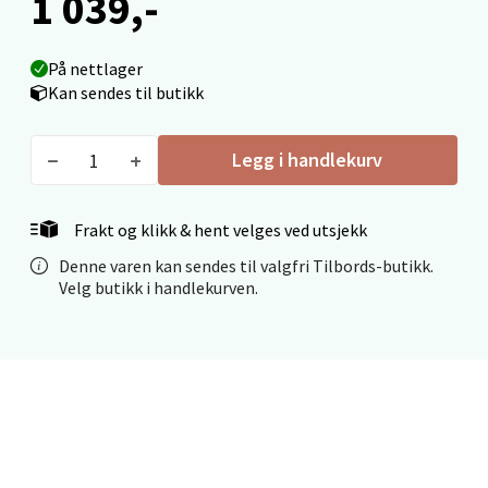
1 039,-
Fridtjof Nansensgate 22, 8622 Mo i Rana
Åpent i dag 09-19
På nettlager
0 i butikk
Kan sendes til butikk
Velg
Legg i handlekurv
Frakt og klikk & hent velges ved utsjekk
Ålesund - Thon Senter Moa
Denne varen kan sendes til valgfri Tilbords-butikk.
Velg butikk i handlekurven.
Langelandsvegen 25, 6010 Ålesund
Åpent i dag 10-20
0 i butikk
Velg