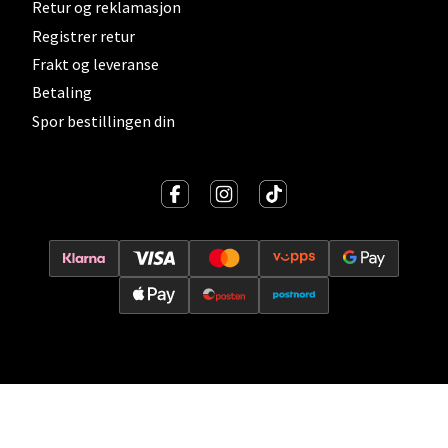
Retur og reklamasjon
Vitaminveien 7 - 9, 0485 Oslo
Registrer retur
Åpent i dag 10-21
Frakt og leveranse
0 i butikk
Betaling
Spor bestillingen din
Velg
Lillehammer - Strandtorget
Strandtorget, 2609 Lillehammer
Åpent i dag 09-20
0 i butikk
Velg