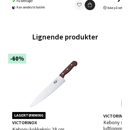
På nettlager
Kan sendes til butikk
Ikke på nettlage
Trondheim - Sirkus Shopping
Falkenborgveien 5, 7044 Trondheim
Lignende produkter
Åpent i dag 09-21
0 i butikk
-60%
Velg
Ski - Thon Senter Ski
Ski Storsenter, Jernbanesvingen 6, 1400 Ski
Åpent i dag 10-21
VICTORINOX
LAGERTØMMING
0 i butikk
Kebony santokukniv 17 cm med
VICTORINOX
luftlommer 
Kebony kokkekniv 28 cm