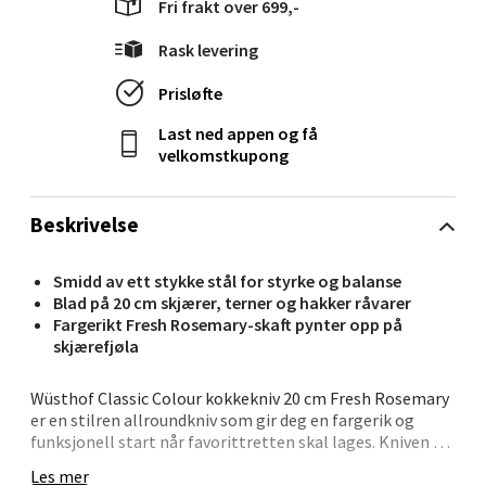
Fri frakt over 699,-
Rask levering
Ålesund - Thon Senter Moa
Prisløfte
Langelandsvegen 25, 6010 Ålesund
Last ned appen og få
Åpent i dag 10-20
velkomstkupong
0 i butikk
Beskrivelse
Velg
Smidd av ett stykke stål for styrke og balanse
Blad på 20 cm skjærer, terner og hakker råvarer
Fargerikt Fresh Rosemary-skaft pynter opp på
skjærefjøla
Molde - Moldetorget
Wüsthof Classic Colour kokkekniv 20 cm Fresh Rosemary
Torget 1, 6413 Molde
er en stilren allroundkniv som gir deg en fargerik og
Åpent i dag 10-20
funksjonell start når favorittretten skal lages. Kniven er
0 i butikk
smidd i ett enkelt stykke stål, noe du kjenner igjen på
Les mer
den karakteristiske bolsteren mellom blad og skaft.