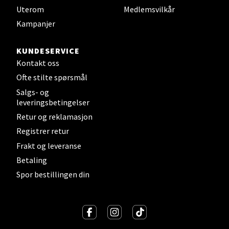
Uterom
Medlemsvilkår
Åpent i dag 10-19
Kampanjer
0 i butikk
KUNDESERVICE
Velg
Kontakt oss
Ofte stilte spørsmål
Salgs- og
leveringsbetingelser
Steinkjer - Thon Senter Steinkjer
Retur og reklamasjon
Sjøfartsgata 2, 7714 Steinkjer
Registrer retur
Åpent i dag 10-20
Frakt og leveranse
0 i butikk
Betaling
Spor bestillingen din
Velg