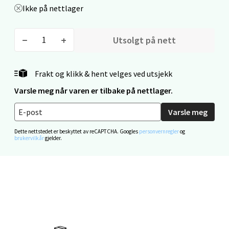
Mandal - Alti Mandal
Ikke på nettlager
Skarvøyveien 55, 4517 Mandal
Åpent i dag 10-20
Utsolgt på nett
0 i butikk
Frakt og klikk & hent velges ved utsjekk
Velg
Varsle meg når varen er tilbake på nettlager.
Varsle meg
Mo i Rana - Thon Senter Mo i Rana
Dette nettstedet er beskyttet av reCAPTCHA. Googles
personvernregler
og
brukervilkår
gjelder.
Fridtjof Nansensgate 22, 8622 Mo i Rana
Åpent i dag 09-19
0 i butikk
Velg