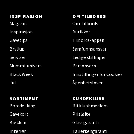
Velg
INSPIRASJON
OM TILBORDS
Magasin
Om Tilbords
Inspirasjon
Butikker
Gavetips
Tilbords-appen
Ski - Thon Senter Ski
Bryllup
Samfunnsansvar
Ski Storsenter, Jernbanesvingen 6, 1400 Ski
Serviser
Ledige stillinger
Åpent i dag 10-21
Mummi-univers
Personvern
0 i butikk
Black Week
Innstillinger for Cookies
Jul
Åpenhetsloven
Velg
SORTIMENT
KUNDEKLUBB
Borddekking
Bli klubbmedlem
Gavekort
Prisløfte
Sortland - Sortland Storsenter
Kjøkken
Glassgaranti
Interiør
Tallerkengaranti
Strangata 26, 8400 Sortland