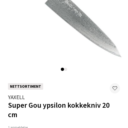
0 i butikk
Velg
Mo i Rana - Thon Senter Mo i Rana
Fridtjof Nansensgate 22, 8622 Mo i Rana
Åpent i dag 09-19
0 i butikk
NETTSORTIMENT
Velg
YAXELL
Super Gou ypsilon kokkekniv 20
cm
Ålesund - Thon Senter Moa
1 anmeldelse