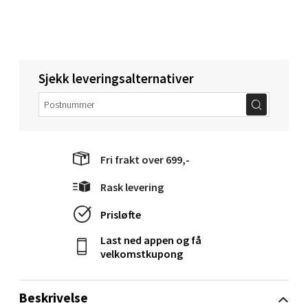
Narvik - Thon Senter Malmporten
Bolagsgata 1, 8514 Narvik
Åpent i dag 10-20
Sjekk leveringsalternativer
0 i butikk
Velg
Fri frakt over 699,-
Rask levering
Bergen - Oasen Senter
Prisløfte
Folke Bernadottes vei 52, 5147 Fyllingsdalen
Last ned appen og få
Åpent i dag 10-21
velkomstkupong
0 i butikk
Beskrivelse