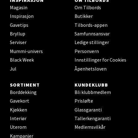
Magasin
Om Tilbords
0 i butikk
Inspirasjon
Butikker
Velg
Gavetips
Tilbords-appen
Bryllup
Samfunnsansvar
Serviser
Ledige stillinger
Mummi-univers
Personvern
Oslo - Thon Senter Storo
Black Week
Innstillinger for Cookies
Jul
Åpenhetsloven
Vitaminveien 7 - 9, 0485 Oslo
Åpent i dag 10-21
SORTIMENT
KUNDEKLUBB
0 i butikk
Borddekking
Bli klubbmedlem
Gavekort
Prisløfte
Velg
Kjøkken
Glassgaranti
Interiør
Tallerkengaranti
Uterom
Medlemsvilkår
Lillehammer - Strandtorget
Kampanjer