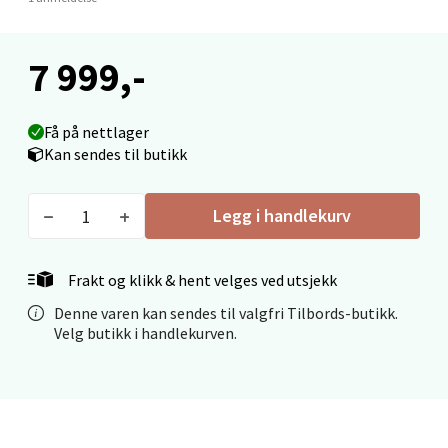
Langelandsvegen 25, 6010 Ålesund
Åpent i dag 10-20
7 999,-
0 i butikk
Få på nettlager
Velg
Kan sendes til butikk
Legg i handlekurv
Molde - Moldetorget
Torget 1, 6413 Molde
Frakt og klikk & hent velges ved utsjekk
Åpent i dag 10-20
Denne varen kan sendes til valgfri Tilbords-butikk.
Velg butikk i handlekurven.
0 i butikk
Velg