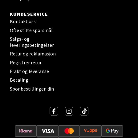
Strandtorget, 2609 Lillehammer
KUNDESERVICE
Åpent i dag 09-20
Kontakt oss
0 i butikk
Ofte stilte spørsmål
Salgs- og
Velg
leveringsbetingelser
Retur og reklamasjon
Registrer retur
Frakt og leveranse
Strømmen - Thon Senter Strømmen
Betaling
Støperivn. 5, 2010 Strømmen
Spor bestillingen din
Åpent i dag 10-21
0 i butikk
Velg