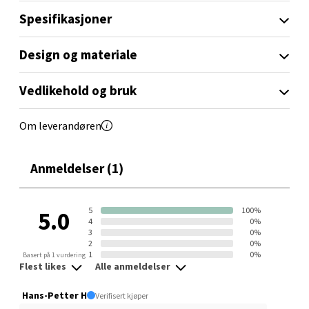
- Micarta-håndtak med keiserlig krysantemum
Spesifikasjoner
- Japansk kvalitet i særklasse
0 i butikk
Design og materiale
Velg
Vedlikehold og bruk
Sandvika - Thon Senter Sandvika
Om leverandøren
Brodtkorbsgate 7, 1338 Sandvika
Anmeldelser (1)
Åpent i dag 10-21
0 i butikk
5
100%
5.0
4
0%
3
0%
Velg
2
0%
1
0%
Basert på 1 vurdering
Flest likes
Alle anmeldelser
Hans-Petter H
Verifisert kjøper
Bergen - Thon Senter Sartor