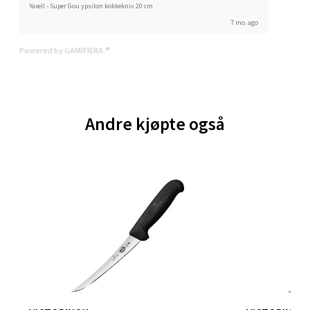
Yaxell - Super Gou ypsilon kokkekniv 20 cm
7 mo. ago
Sartorvegen 12, 5353 Straume
Åpent i dag 10-21
Powered by GAMIFIERA.®
0 i butikk
Velg
Andre kjøpte også
Trondheim - Sirkus Shopping
Falkenborgveien 5, 7044 Trondheim
Åpent i dag 09-21
0 i butikk
Velg