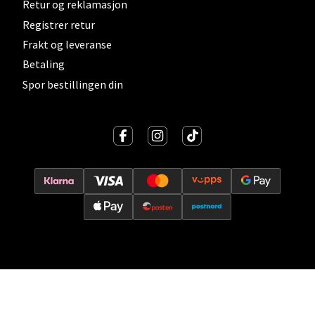
Retur og reklamasjon
Vitaminveien 7 - 9, 0485 Oslo
Registrer retur
Åpent i dag 10-21
Frakt og leveranse
0 i butikk
Betaling
Spor bestillingen din
Velg
Lillehammer - Strandtorget
Strandtorget, 2609 Lillehammer
Åpent i dag 09-20
0 i butikk
Velg