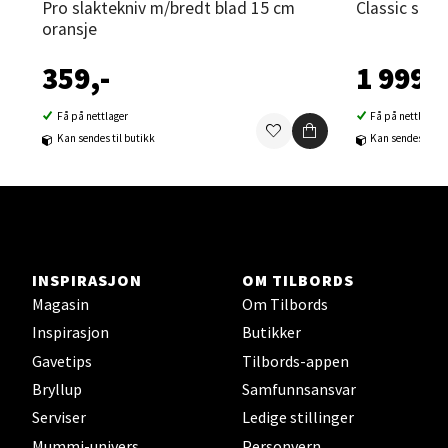
Pro slaktekniv m/bredt blad 15 cm
Classic sla
Velg
oransje
359,-
1 999,-
Sortland - Sortland Storsenter
Få på nettlager
Få på nettlager
Kan sendes til butikk
Kan sendes til b
Strangata 26, 8400 Sortland
Åpent i dag 10-19
0 i butikk
Velg
INSPIRASJON
OM TILBORDS
Magasin
Om Tilbords
Inspirasjon
Butikker
Gavetips
Tilbords-appen
Steinkjer - Thon Senter Steinkjer
Bryllup
Samfunnsansvar
Serviser
Ledige stillinger
Sjøfartsgata 2, 7714 Steinkjer
Åpent i dag 10-20
Mummi-univers
Personvern