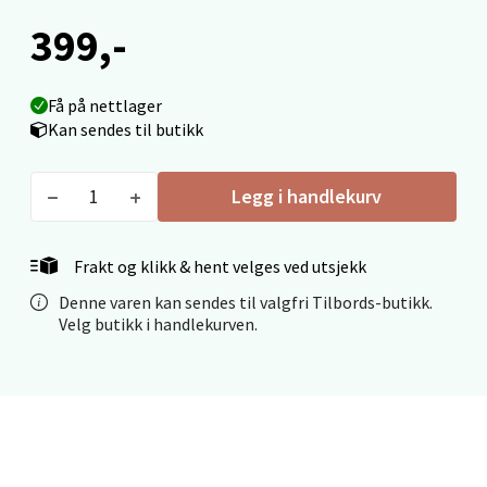
Fridtjof Nansensgate 22, 8622 Mo i Rana
399,-
Åpent i dag 09-19
0 i butikk
Få på nettlager
Kan sendes til butikk
Velg
Legg i handlekurv
Ålesund - Thon Senter Moa
Frakt og klikk & hent velges ved utsjekk
Denne varen kan sendes til valgfri Tilbords-butikk.
Langelandsvegen 25, 6010 Ålesund
Velg butikk i handlekurven.
Åpent i dag 10-20
0 i butikk
Velg