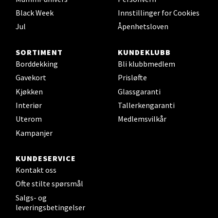
Black Week
Innstillinger for Cookies
0 i butikk
Jul
Åpenhetsloven
Velg
SORTIMENT
KUNDEKLUBB
Borddekking
Bli klubbmedlem
Gavekort
Prisløfte
Leirvik - Stord
Kjøkken
Glassgaranti
Interiør
Tallerkengaranti
Torgbakken 2, 5401 Stord
Uterom
Medlemsvilkår
Åpent i dag 10-17
Kampanjer
0 i butikk
KUNDESERVICE
Velg
Kontakt oss
Ofte stilte spørsmål
Salgs- og
leveringsbetingelser
Oslo - Thon Senter Storo