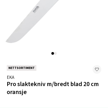
0 i butikk
Velg
Mandal - Alti Mandal
Skarvøyveien 55, 4517 Mandal
Åpent i dag 10-20
0 i butikk
NETTSORTIMENT
EKA
Velg
Pro slaktekniv m/bredt blad 20 cm
oransje
Mo i Rana - Thon Senter Mo i Rana