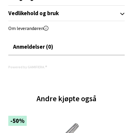
Velg
Vedlikehold og bruk
Om leverandøren
Oppdal - Aunasenteret
Anmeldelser (0)
Aunasenteret, Sunndalsvegen 3, 7340 Oppdal
Åpent i dag 10-19
Powered by GAMIFIERA.®
0 i butikk
Velg
Andre kjøpte også
Orkanger - Thon Senter Orkanger
-50%
Thon Senter Orkanger, Orkdalsveien 113, 7300