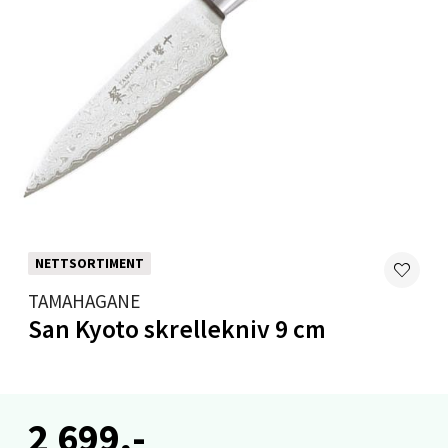
Velg
Levanger - Magneten
Moafjæra 14, 7606 Levanger
Åpent i dag 10-20
0 i butikk
NETTSORTIMENT
TAMAHAGANE
Velg
San Kyoto skrellekniv 9 cm
Mandal - Alti Mandal
2 699,-
Skarvøyveien 55, 4517 Mandal