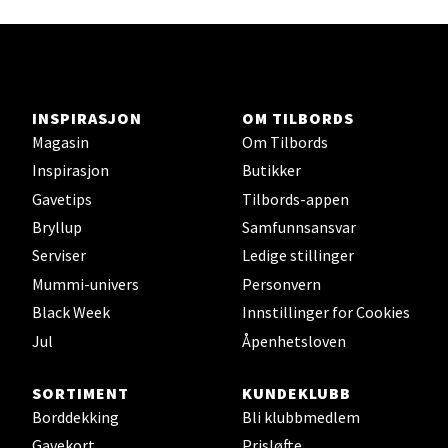
Ski - Thon Senter Ski
INSPIRASJON
OM TILBORDS
Ski Storsenter, Jernbanesvingen 6, 1400 Ski
Magasin
Om Tilbords
Åpent i dag 10-21
Inspirasjon
Butikker
0 i butikk
Gavetips
Tilbords-appen
Bryllup
Samfunnsansvar
Velg
Serviser
Ledige stillinger
Mummi-univers
Personvern
Black Week
Innstillinger for Cookies
Jul
Åpenhetsloven
Sortland - Sortland Storsenter
Strangata 26, 8400 Sortland
SORTIMENT
KUNDEKLUBB
Åpent i dag 10-19
Borddekking
Bli klubbmedlem
Gavekort
Prisløfte
0 i butikk