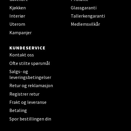
Kjøkken
Glassgaranti
Interiør
Tallerkengaranti
Velg
Uterom
Medlemsvilkår
Kampanjer
Steinkjer - Thon Senter Steinkjer
KUNDESERVICE
Kontakt oss
Sjøfartsgata 2, 7714 Steinkjer
Ofte stilte spørsmål
Åpent i dag 10-20
Salgs- og
0 i butikk
leveringsbetingelser
Retur og reklamasjon
Velg
Registrer retur
Frakt og leveranse
Betaling
Leirvik - Stord
Spor bestillingen din