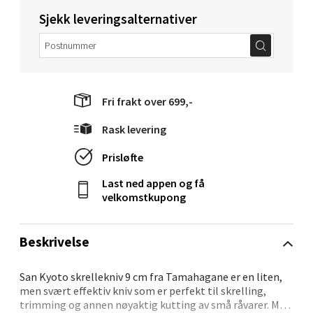
Ålesund - Thon Senter Moa
Sjekk leveringsalternativer
Langelandsvegen 25, 6010 Ålesund
Åpent i dag 10-20
0 i butikk
Fri frakt over 699,-
Velg
Rask levering
Prisløfte
Last ned appen og få
Molde - Moldetorget
velkomstkupong
Torget 1, 6413 Molde
Åpent i dag 10-20
Beskrivelse
0 i butikk
San Kyoto skrellekniv 9 cm fra Tamahagane er en liten,
men svært effektiv kniv som er perfekt til skrelling,
Velg
trimming og annen nøyaktig kutting av små råvarer. Med