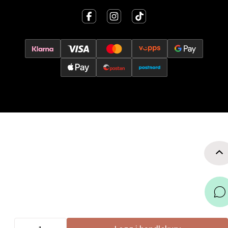
Torgbakken 2, 5401 Stord
Åpent i dag 10-17
0 i butikk
Velg
Oslo - Thon Senter Storo
Vitaminveien 7 - 9, 0485 Oslo
Åpent i dag 10-21
0 i butikk
Velg