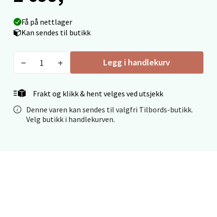
Åpent i dag 10-20
Få på nettlager
0 i butikk
Kan sendes til butikk
Velg
Legg i handlekurv
Frakt og klikk & hent velges ved utsjekk
Mo i Rana - Thon Senter Mo i Rana
Denne varen kan sendes til valgfri Tilbords-butikk.
Velg butikk i handlekurven.
Fridtjof Nansensgate 22, 8622 Mo i Rana
Åpent i dag 09-19
0 i butikk
Velg