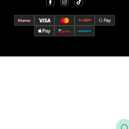
Torgbakken 2, 5401 Stord
Åpent i dag 10-17
0 i butikk
Velg
Oslo - Thon Senter Storo
Vitaminveien 7 - 9, 0485 Oslo
Åpent i dag 10-21
0 i butikk
Velg