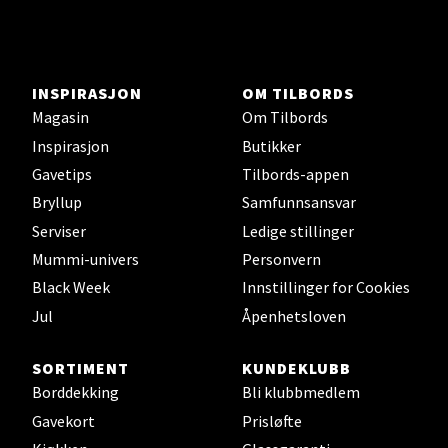
Ski - Thon Senter Ski
INSPIRASJON
OM TILBORDS
Magasin
Om Tilbords
Ski Storsenter, Jernbanesvingen 6, 1400 Ski
Inspirasjon
Butikker
Åpent i dag 10-21
Gavetips
Tilbords-appen
0 i butikk
Bryllup
Samfunnsansvar
Serviser
Ledige stillinger
Velg
Mummi-univers
Personvern
Black Week
Innstillinger for Cookies
Jul
Åpenhetsloven
Sortland - Sortland Storsenter
SORTIMENT
KUNDEKLUBB
Strangata 26, 8400 Sortland
Borddekking
Bli klubbmedlem
Åpent i dag 10-19
Gavekort
Prisløfte
0 i butikk