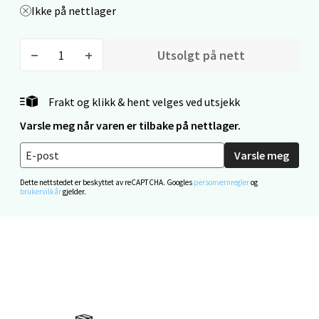
Ikke på nettlager
Åpent i dag 10-20
0 i butikk
Utsolgt på nett
Velg
Frakt og klikk & hent velges ved utsjekk
Varsle meg når varen er tilbake på nettlager.
Mo i Rana - Thon Senter Mo i Rana
Varsle meg
Fridtjof Nansensgate 22, 8622 Mo i Rana
Dette nettstedet er beskyttet av reCAPTCHA. Googles
personvernregler
og
Åpent i dag 09-19
brukervilkår
gjelder.
0 i butikk
Velg