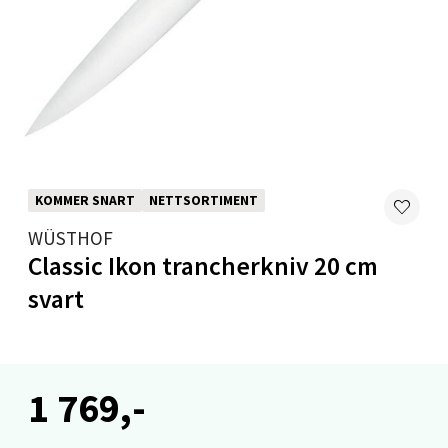
Velg
Levanger - Magneten
Moafjæra 14, 7606 Levanger
KOMMER SNART
NETTSORTIMENT
Åpent i dag 10-20
WÜSTHOF
0 i butikk
Classic Ikon trancherkniv 20 cm
svart
Velg
1 769,-
Mandal - Alti Mandal
Skarvøyveien 55, 4517 Mandal