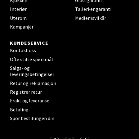
Kjøkken
Glassgaranti
Interiør
Tallerkengaranti
Velg
Uterom
Medlemsvilkår
Kampanjer
KUNDESERVICE
Steinkjer - Thon Senter Steinkjer
Kontakt oss
Ofte stilte spørsmål
Sjøfartsgata 2, 7714 Steinkjer
Åpent i dag 10-20
Salgs- og
leveringsbetingelser
0 i butikk
Retur og reklamasjon
Registrer retur
Velg
Frakt og leveranse
Betaling
Spor bestillingen din
Leirvik - Stord