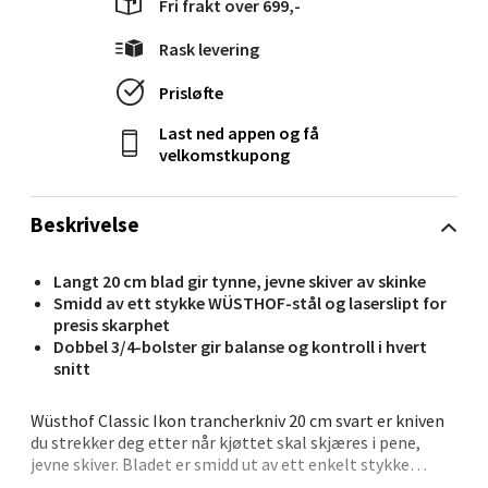
Fri frakt over 699,-
Ålesund - Thon Senter Moa
Rask levering
Langelandsvegen 25, 6010 Ålesund
Åpent i dag 10-20
Prisløfte
0 i butikk
Last ned appen og få
velkomstkupong
Velg
Beskrivelse
Langt 20 cm blad gir tynne, jevne skiver av skinke
Molde - Moldetorget
Smidd av ett stykke WÜSTHOF-stål og laserslipt for
presis skarphet
Torget 1, 6413 Molde
Dobbel 3/4-bolster gir balanse og kontroll i hvert
Åpent i dag 10-20
snitt
0 i butikk
Wüsthof Classic Ikon trancherkniv 20 cm svart er kniven
du strekker deg etter når kjøttet skal skjæres i pene,
Velg
jevne skiver. Bladet er smidd ut av ett enkelt stykke
WÜSTHOF-stål og laserslipet for presis skarphet, mens