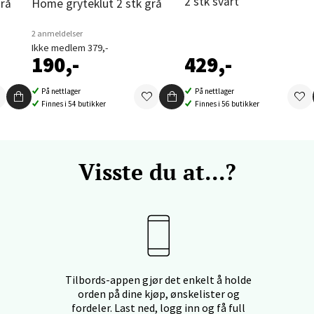
nger - Thon Senter Orkanger
2 stk svart
grå
Home gryteklut 2 stk grå
enter Orkanger, Orkdalsveien 113, 7300 Orkanger
2 anmeldelser
Ikke medlem 379,-
 dag 09-20
190,-
429,-
V
tikk
På nettlager
På nettlager
Finnes i 54 butikker
Finnes i 56 butikker
vika - Thon Senter Sandvika
orbsgate 7, 1338 Sandvika
Visste du at...?
 dag 10-21
V
tikk
en - Thon Senter Sartor
Tilbords-appen gjør det enkelt å holde
vegen 12, 5353 Straume
orden på dine kjøp, ønskelister og
 dag 10-21
fordeler. Last ned, logg inn og få full