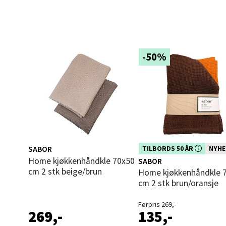
Langel
Åpent i
0 i bu
-50%
Mold
Torget
Åpent i
0 i bu
SABOR
Dette produktet er inkludert i vår
TILBORDS 50 ÅR
NYHE
kampanje. Benytt deg av rabatte
Home kjøkkenhåndkle 70x50
SABOR
dag!
cm 2 stk beige/brun
Home kjøkkenhåndkle 70x50
Narv
cm 2 stk brun/oransje
Bolags
Førpris 269,-
269,-
135,-
Åpent i