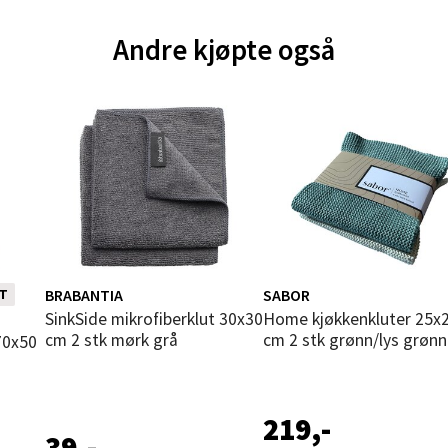
andsvegen 25, 6010 Ålesund
Andre kjøpte også
 dag 10-20
V
tikk
e - Moldetorget
 1, 6413 Molde
 dag 10-20
V
tikk
BRABANTIA
SABOR
T
n i
SinkSide mikrofiberklut 30x30
Home kjøkkenkluter 25x25
cm 2 stk mørk grå
cm 2 stk grønn/lys grønn
ik - Thon Senter Malmporten
gata 1, 8514 Narvik
219,-
 dag 10-20
39,-
V