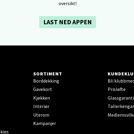
V
oversikt!
tikk
LAST NED APPEN
dheim - Sirkus Shopping
borgveien 5, 7044 Trondheim
 dag 09-21
V
tikk
SORTIMENT
KUNDEKLU
Borddekking
Bli klubbme
- Thon Senter Ski
Gavekort
Prisløfte
rsenter, Jernbanesvingen 6, 1400 Ski
Kjøkken
Glassgaranti
 dag 10-21
Interiør
Tallerkengar
V
tikk
Uterom
Medlemsvilk
Kampanjer
okies