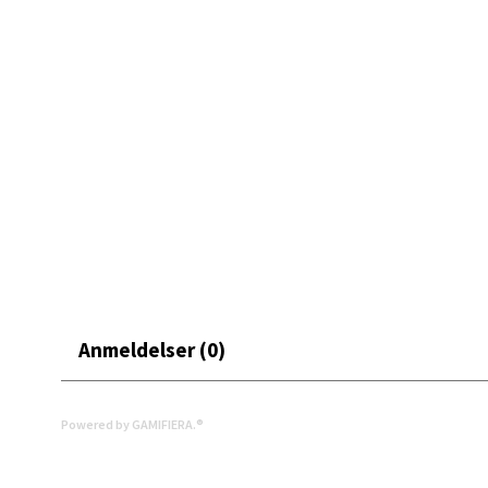
Mand
Skarvø
Åpent i
0 i bu
Mo i
Fridtjo
Anmeldelser (0)
Åpent i
0 i bu
Powered by GAMIFIERA.®
Åles