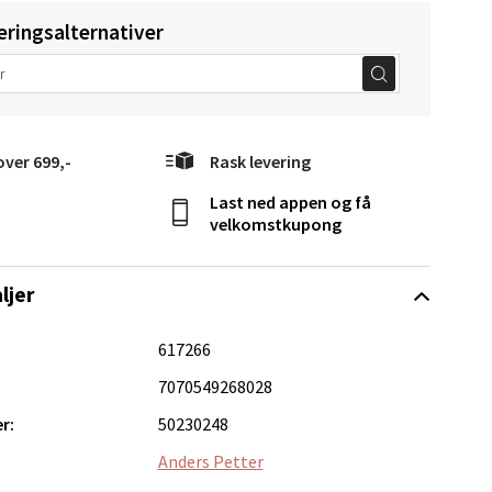
eringsalternativer
elg
over 699,-
Rask levering
Last ned appen og få
velkomstkupong
Vel
g
ljer
617266
7070549268028
r:
50230248
Anders Petter
elg