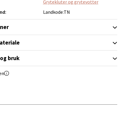
Grytekluter og grytevotter
nd:
Landkode:TN
oner
ateriale
elg
 og bruk
en
elg