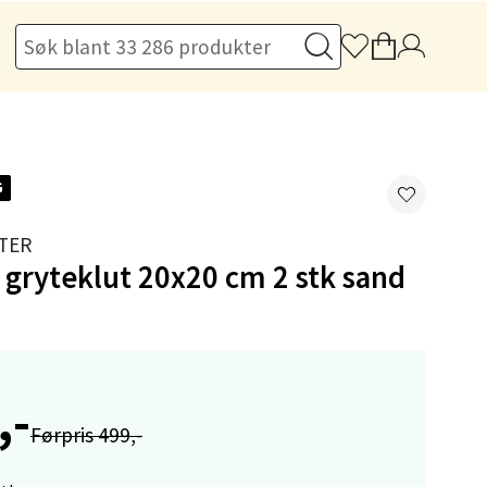
elg
G
elg
TER
 gryteklut 20x20 cm 2 stk sand
,-
elg
Førpris 499,-