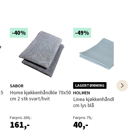
elg
-40%
-49%
elg
SABOR
LAGERTØMMING
Home kjøkkenhåndkle 70x50
HOLMEN
cm 2 stk svart/hvit
Linea kjøkkenhåndkle 40x70
cm lys blå
Førpris 269,-
Førpris 79,-
161,-
40,-
elg