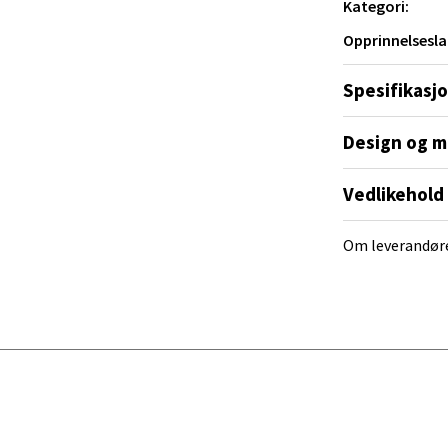
Kategori:
Opprinnelsesla
al - Alti Mandal
Spesifikasj
yveien 55, 4517 Mandal
Design og m
 dag 10-20
V
tikk
Vedlikehold
Om leverandør
 Rana - Thon Senter Mo i Rana
f Nansensgate 22, 8622 Mo i Rana
 dag 09-19
V
tikk
und - Thon Senter Moa