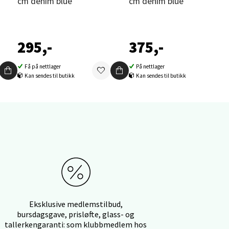
cm denim blue
cm denim blue
295,-
375,-
elg
Få på nettlager
På nettlager
Kan sendes til butikk
Kan sendes til butikk
elg
Eksklusive medlemstilbud,
bursdagsgave, prisløfte, glass- og
tallerkengaranti: som klubbmedlem hos