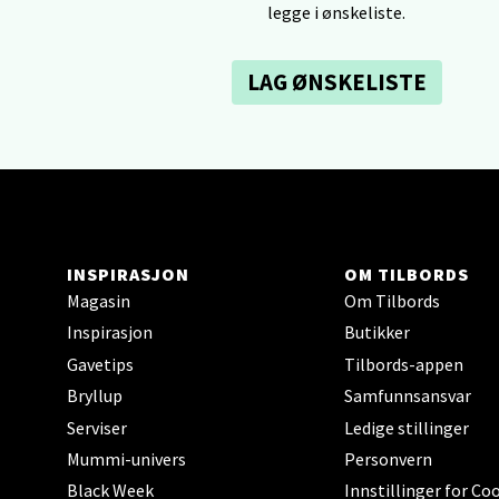
legge i ønskeliste.
0 i bu
LAG ØNSKELISTE
Tron
Falken
Åpent i
0 i bu
INSPIRASJON
OM TILBORDS
Magasin
Om Tilbords
Ski 
Inspirasjon
Butikker
Ski Sto
Gavetips
Tilbords-appen
Åpent i
Bryllup
Samfunnsansvar
0 i bu
Serviser
Ledige stillinger
Mummi-univers
Personvern
Black Week
Innstillinger for Co