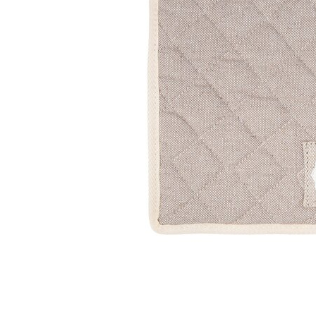
Kris
Lillem
Åpent i
0 i bu
Oslo
Erich 
Åpent i
0 i bu
Bryn
Jupiter