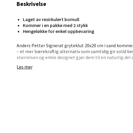
Beskrivelse
Åpent i
0 i bu
Laget av resirkulert bomull
Kommer i en pakke med 2 stykk
Hengeløkke for enkel oppbevaring
Stav
Anders Petter Signerat gryteklut 20x20 cm i sand kommer 
Madl
– et mer bærekraftig alternativ som samtidig gir solid b
størrelsen og enkle designet gjør dem til en naturlig del 
Madlak
Les mer
Gryteklutene har hempe for oppheng, og tekstilkvaliteten
Åpent i
bruk. En fin kombinasjon av nytenkning og tradisjon – slik
0 i bu
• 2 grytekluter i resirkulert bomull
• Mål: 20 x 20 cm
• Praktisk og funksjonell – med opphengsløkke
Leva
• Klassisk og tidløst design i sandfarge
• Gir god beskyttelse mot varme
Moafjæ
• En del av det gjennomtenkte Anders Petter-sortimente
Åpent i
Et smart og bevisst valg for deg som ønsker slitesterkt k
0 i bu