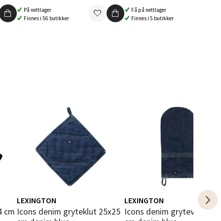
På nettlager
Få på nettlager
Finnes i 56 butikker
Finnes i 5 butikker
elg
elg
LEXINGTON
LEXINGTON
Icons denim gryteklut 25x25
Icons denim grytevott 16x32