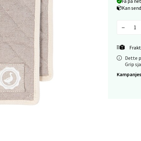
Få på ne
Kan send
tiansand - Markens
arkens markensgate 25B, 4611 Kristiansand
 dag 09-18
V
tikk
Frakt
Dette p
Grip sj
 - Linderud
Kampanjes
Mogensøns vei 38, 0594 Oslo
 dag 10-21
V
tikk
e/Jæren - M44
veien 2, 4340 Bryne