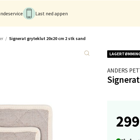
 dag 10-20
V
ndeservice
Last ned appen
tikk
anger og Sandnes - Kvadrat
er
Signerat gryteklut 20x20 cm 2 stk sand
Stokkavei 1, 4313 Sandnes
LAGERTØMMIN
 dag 10-21
V
ANDERS PET
tikk
Signerat
en - Thon Senter Lagunen
veien 1, 5239 Bergen
299
 dag 10-21
V
tikk