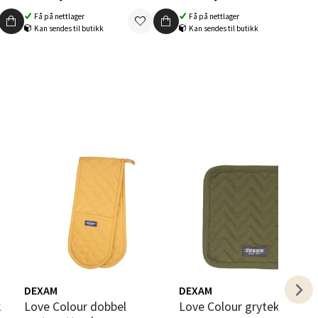
Få på nettlager
Få på nettlager
Kan sendes til butikk
Kan sendes til butikk
elg
elg
DEXAM
DEXAM
Love Colour dobbel
Love Colour gryteklut olive