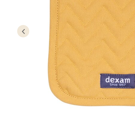
Kris
Lillem
Åpent i
0 i bu
Oslo
Erich 
Åpent i
0 i bu
Bryn
Jupiter