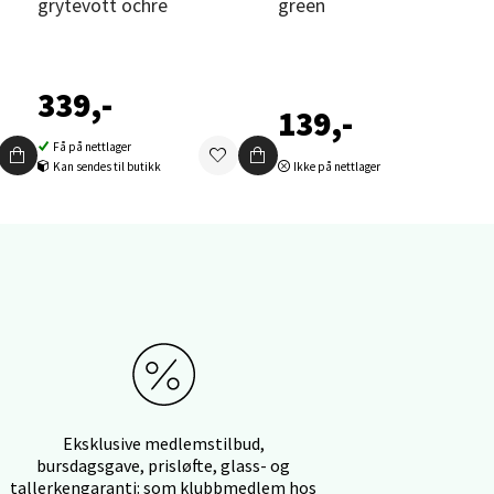
grytevott ochre
green
elg
339,-
139,-
Få på nettlager
Kan sendes til butikk
Ikke på nettlager
elg
Eksklusive medlemstilbud,
bursdagsgave, prisløfte, glass- og
tallerkengaranti: som klubbmedlem hos
elg