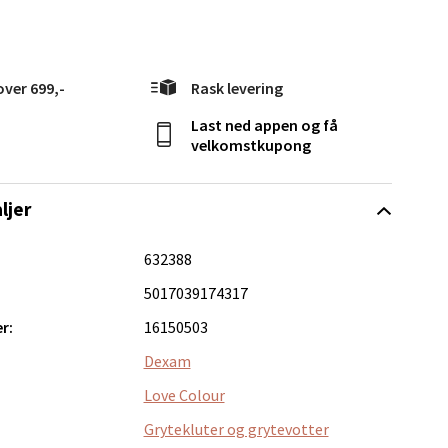
elg
over 699,-
Rask levering
Last ned appen og få
velkomstkupong
ljer
Vel
g
632388
5017039174317
r:
16150503
Dexam
Love Colour
elg
Grytekluter og grytevotter