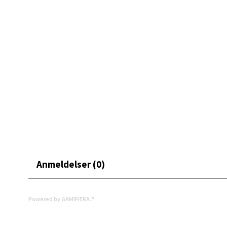
• Maskinvask 40 °C
• Mål: 20 x 20 cm
Mand
En gryteklut som kombinerer praktisk funksjon med et fa
Skarvø
Åpent i
0 i bu
Mo i
Fridtjo
Anmeldelser (0)
Åpent i
0 i bu
Powered by GAMIFIERA.®
Åles