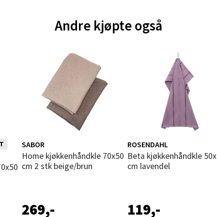
andsvegen 25, 6010 Ålesund
Andre kjøpte også
 dag 10-20
V
tikk
e - Moldetorget
 1, 6413 Molde
 dag 10-20
V
tikk
SABOR
ROSENDAHL
T
n i
Home kjøkkenhåndkle 70x50
Beta kjøkkenhåndkle 50x70
cm 2 stk beige/brun
cm lavendel
ik - Thon Senter Malmporten
gata 1, 8514 Narvik
 dag 10-20
269,-
119,-
V