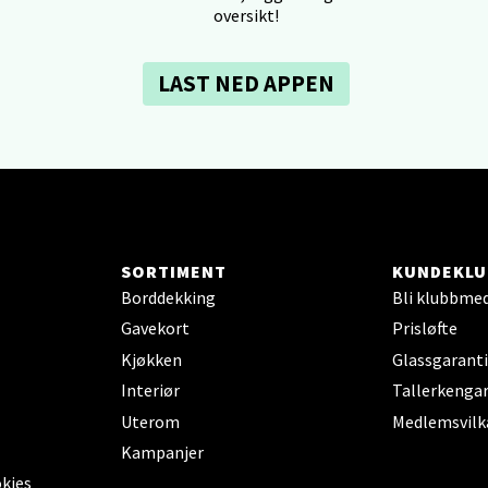
oversikt!
tikk
LAST NED APPEN
dheim - Sirkus Shopping
borgveien 5, 7044 Trondheim
 dag 09-21
V
tikk
SORTIMENT
KUNDEKLU
- Thon Senter Ski
Borddekking
Bli klubbme
Gavekort
Prisløfte
rsenter, Jernbanesvingen 6, 1400 Ski
Kjøkken
Glassgaranti
 dag 10-21
Interiør
Tallerkengar
V
tikk
Uterom
Medlemsvilk
Kampanjer
okies