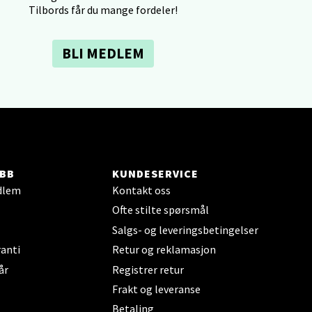
Tilbords får du mange fordeler!
BLI MEDLEM
elg
BB
KUNDESERVICE
dlem
Kontakt oss
Ofte stilte spørsmål
Salgs- og leveringsbetingelser
anti
Retur og reklamasjon
elg
år
Registrer retur
Frakt og leveranse
Betaling