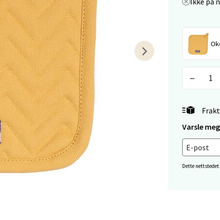
Ikke på 
tiansand - Markens
arkens markensgate 25B, 4611 Kristiansand
Ok
 dag 09-18
V
tikk
 - Linderud
Frakt
Varsle meg 
Mogensøns vei 38, 0594 Oslo
 dag 10-21
V
tikk
Dette nettstedet
e/Jæren - M44
veien 2, 4340 Bryne