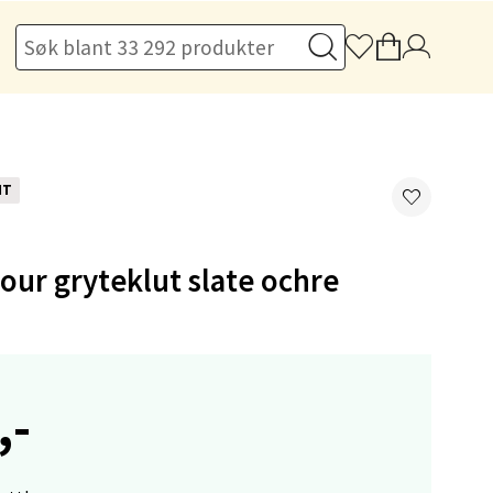
elg
NT
elg
our gryteklut slate ochre
,-
elg