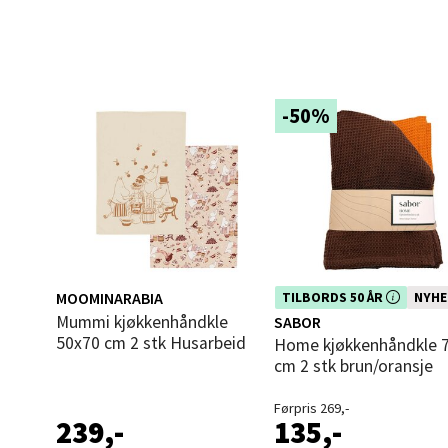
Langel
Åpent i
0 i bu
-50%
Mold
Torget
Åpent i
0 i bu
MOOMINARABIA
Dette produktet er inkludert i vår
TILBORDS 50 ÅR
NYHE
kampanje. Benytt deg av rabatte
Mummi kjøkkenhåndkle
SABOR
dag!
50x70 cm 2 stk Husarbeid
Home kjøkkenhåndkle 70x50
Narv
cm 2 stk brun/oransje
Bolags
Førpris 269,-
Åpent i
239,-
135,-