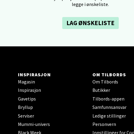
legge i ønskeliste.
0 i bu
LAG ØNSKELISTE
Tron
Falken
Åpent i
0 i bu
INSPIRASJON
OM TILBORDS
Ski 
Magasin
Om Tilbords
Inspirasjon
Butikker
Ski Sto
Gavetips
Tilbords-appen
Åpent i
Bryllup
Samfunnsansvar
0 i bu
Serviser
Ledige stillinger
Mummi-univers
Personvern
Black Week
Innstillinger for Co