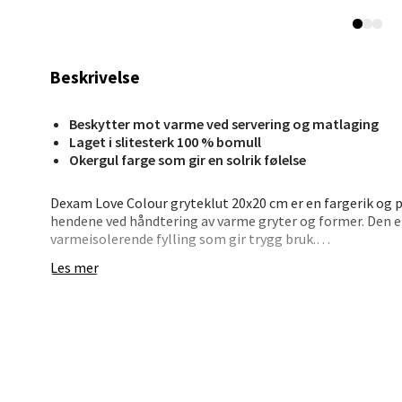
Åpent i
0 i bu
Beskrivelse
Stav
Beskytter mot varme ved servering og matlaging
Laget i slitesterk 100 % bomull
Madl
Okergul farge som gir en solrik følelse
Madlak
Dexam Love Colour gryteklut 20x20 cm er en fargerik og 
Åpent i
hendene ved håndtering av varme gryter og former. Den e
0 i bu
varmeisolerende fylling som gir trygg bruk.
Les mer
Den vatterte utformingen gir et godt grep og gjør det e
hverdagen. Grytekluten er lett å bruke, tar liten plass og 
Leva
rengjøring. Dexam er kjent for sine funksjonelle produkter
personlig preg på kjøkkenet.
Moafjæ
• 100 % bomull
Åpent i
• Varmeisolerende fylling
0 i bu
• Vattert for godt grep