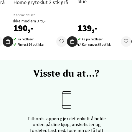
nger - Thon Senter Orkanger
blue
grå
Home gryteklut 2 stk grå
enter Orkanger, Orkdalsveien 113, 7300 Orkanger
2 anmeldelser
 dag 09-20
Ikke medlem 379,-
V
190,-
139,-
tikk
På nettlager
Få på nettlager
Finnes i 54 butikker
Kan sendes til butikk
vika - Thon Senter Sandvika
orbsgate 7, 1338 Sandvika
Visste du at...?
 dag 10-21
V
tikk
en - Thon Senter Sartor
Tilbords-appen gjør det enkelt å holde
vegen 12, 5353 Straume
orden på dine kjøp, ønskelister og
 dag 10-21
fordeler. Last ned, logg inn og få full
V