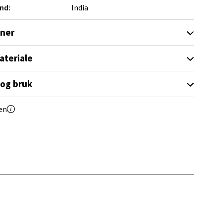
nd:
India
oner
ateriale
elg
 og bruk
en
elg