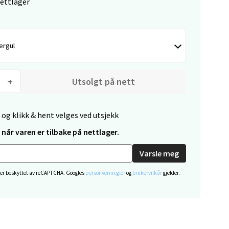
nettlager
ergul
elg
Utsolgt på nett
 og klikk & hent velges ved utsjekk
når varen er tilbake på nettlager.
elg
Varsle meg
 er beskyttet av reCAPTCHA. Googles
personvernregler
og
brukervilkår
gjelder.