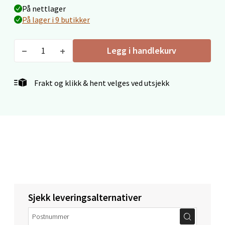
På nettlager
Rana
På lager i 9 butikker
Fridtjof Nansensgate 22, 8622 Mo i Rana
Åpent i dag 09-19
Legg i handlekurv
0 i butikk
Frakt og klikk & hent velges ved utsjekk
Velg
Ålesund - Thon Senter Moa
Langelandsvegen 25, 6010 Ålesund
Åpent i dag 10-20
4 i butikk
Sjekk leveringsalternativer
Velg