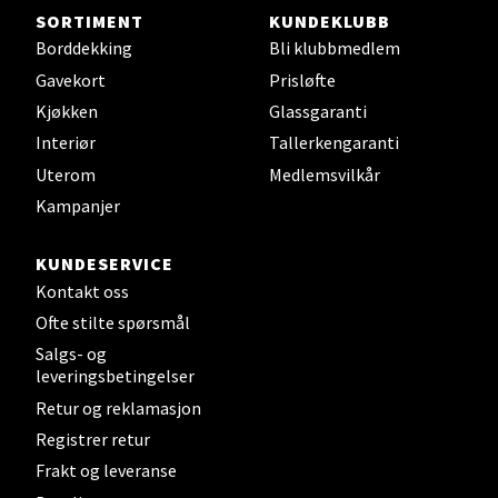
Steinkjer - Thon Senter Steinkjer
SORTIMENT
KUNDEKLUBB
Borddekking
Bli klubbmedlem
Sjøfartsgata 2, 7714 Steinkjer
Gavekort
Prisløfte
Åpent i dag 10-20
Kjøkken
Glassgaranti
0 i butikk
Interiør
Tallerkengaranti
Uterom
Medlemsvilkår
Velg
Kampanjer
KUNDESERVICE
Leirvik - Stord
Kontakt oss
Ofte stilte spørsmål
Torgbakken 2, 5401 Stord
Salgs- og
Åpent i dag 10-17
leveringsbetingelser
0 i butikk
Retur og reklamasjon
Registrer retur
Velg
Frakt og leveranse