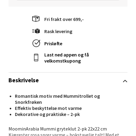
Fri frakt over 699,-
Molde - Moldetorget
Rask levering
Torget 1, 6413 Molde
Prisløfte
Åpent i dag 10-20
Last ned appen og få
0 i butikk
velkomstkupong
Velg
Beskrivelse
Romantisk motiv med Mummitrollet og
Snorkfrøken
Narvik - Thon Senter
Effektiv beskyttelse mot varme
Dekorative og praktiske – 2-pk
Malmporten
MoominArabia Mummi gryteklut 2-pk 22x22 cm
Bolagsgata 1, 8514 Narvik
Kjærester rosa sprer varme – bokstavelig talt! Med et
Åpent i dag 10-20