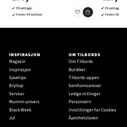
Åpent i dag 10-21
På nettlager
På nettlager
8 i butikk
Finnes i 54 butikker
Finnes i 56 buti
Velg
INSPIRASJON
OM TILBORDS
Sortland - Sortland Storsenter
Magasin
Om Tilbords
Inspirasjon
Butikker
Strangata 26, 8400 Sortland
Åpent i dag 10-19
Gavetips
Tilbords-appen
Bryllup
Samfunnsansvar
0 i butikk
Serviser
Ledige stillinger
Mummi-univers
Personvern
Velg
Black Week
Innstillinger for Cookies
Jul
Åpenhetsloven