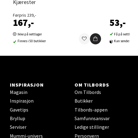
Kjærester
Velg
Førpris 239,-
167,-
53,-
Sortland - Sortland Storsenter
Ikke på nettlager
Få på nettlager
Finnes i 50 butikker
Kan sendes til b
Strangata 26, 8400 Sortland
Åpent i dag 10-16
0 i butikk
Velg
INSPIRASJON
OM TILBORDS
Magasin
Om Tilbords
Inspirasjon
Butikker
Gavetips
Tilbords-appen
Steinkjer - Thon Senter Steinkjer
Bryllup
Samfunnsansvar
Serviser
Ledige stillinger
Sjøfartsgata 2, 7714 Steinkjer
Åpent i dag 10-18
Mummi-univers
Personvern