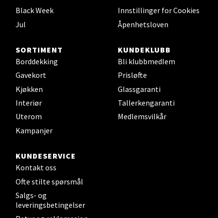
Black Week
Innstillinger for Cookies
0 i butikk
Jul
Åpenhetsloven
Velg
SORTIMENT
KUNDEKLUBB
Borddekking
Bli klubbmedlem
Gavekort
Prisløfte
Leirvik - Stord
Kjøkken
Glassgaranti
Interiør
Tallerkengaranti
Torgbakken 2, 5401 Stord
Uterom
Medlemsvilkår
Åpent i dag 10-15
Kampanjer
0 i butikk
KUNDESERVICE
Velg
Kontakt oss
Ofte stilte spørsmål
Salgs- og
leveringsbetingelser
Oslo - Thon Senter Storo