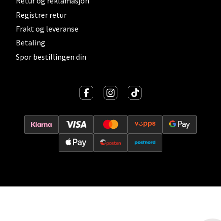
Retur og reklamasjon
Vitaminveien 7 - 9, 0485 Oslo
Registrer retur
Åpent i dag 10-19
Frakt og leveranse
Betaling
0 i butikk
Spor bestillingen din
Velg
Lillehammer - Strandtorget
Strandtorget, 2609 Lillehammer
Åpent i dag 09-18
0 i butikk
Velg