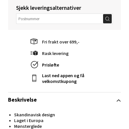
Sjekk leveringsalternativer
Molde - Moldetorget
Torget 1, 6413 Molde
Åpent i dag 10-18
0 i butikk
Fri frakt over 699,-
Rask levering
Velg
Prisløfte
Last ned appen og få
velkomstkupong
Narvik - Thon Senter Malmporten
Bolagsgata 1, 8514 Narvik
Beskrivelse
Åpent i dag 10-18
0 i butikk
Skandinavisk design
Laget i Europa
Mønsterglede