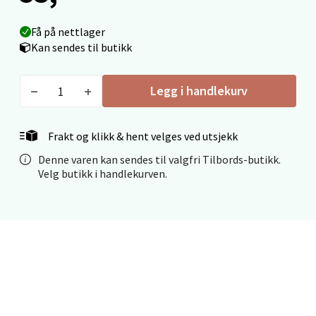
Fridtjof Nansensgate 22, 8622 Mo i Rana
Åpent i dag 10-18
Få på nettlager
Kan sendes til butikk
0 i butikk
Legg i handlekurv
Velg
Frakt og klikk & hent velges ved utsjekk
Denne varen kan sendes til valgfri Tilbords-butikk.
Ålesund - Thon Senter Moa
Velg butikk i handlekurven.
Langelandsvegen 25, 6010 Ålesund
Åpent i dag 10-18
0 i butikk
Velg