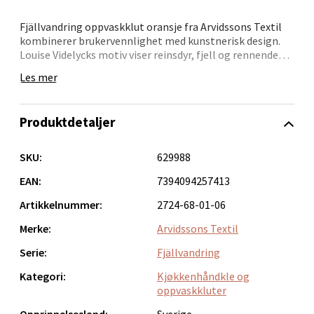
Velg
Fjällvandring oppvaskklut oransje fra Arvidssons Textil
kombinerer brukervennlighet med kunstnerisk design.
Louise Videlycks motiv viser reinsdyr, fjell og rennende
Bergen - Oasen Senter
bekker – en hyllest til det nordiske landskapet.
Les mer
Produsert i Sverige av 70 % cellulose og 30 % bomull. En
Folke Bernadottes vei 52, 5147 Fyllingsdalen
slitesterk og dekorativ klut som gir kjøkkenet et
Åpent i dag 10-18
Produktdetaljer
personlig uttrykk. Mål: 17x20 cm.
0 i butikk
SKU:
629988
Velg
EAN:
7394094257413
Artikkelnummer:
2724-68-01-06
Merke:
Arvidssons Textil
Oppdal - Aunasenteret
Serie:
Fjällvandring
Kategori:
Kjøkkenhåndkle og
Aunasenteret, Sunndalsvegen 3, 7340 Oppdal
oppvaskkluter
Åpent i dag 10-18