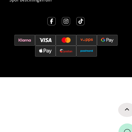
Velg
Oslo - Thon Senter Storo
Vitaminveien 7 - 9, 0485 Oslo
Åpent i dag 10-21
0 i butikk
Velg
Lillehammer - Strandtorget
Strandtorget, 2609 Lillehammer
Åpent i dag 09-20