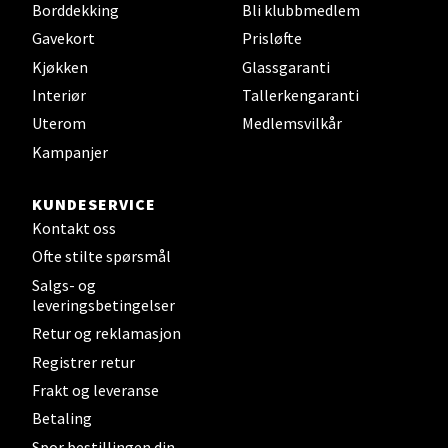
Borddekking
Bli klubbmedlem
Gavekort
Prisløfte
Steinkjer - Thon Senter Steinkjer
Kjøkken
Glassgaranti
Interiør
Tallerkengaranti
Sjøfartsgata 2, 7714 Steinkjer
Åpent i dag 10-20
Uterom
Medlemsvilkår
Kampanjer
0 i butikk
KUNDESERVICE
Velg
Kontakt oss
Ofte stilte spørsmål
Salgs- og
Leirvik - Stord
leveringsbetingelser
Retur og reklamasjon
Torgbakken 2, 5401 Stord
Registrer retur
Åpent i dag 10-17
Frakt og leveranse
0 i butikk
Betaling
Spor bestillingen din