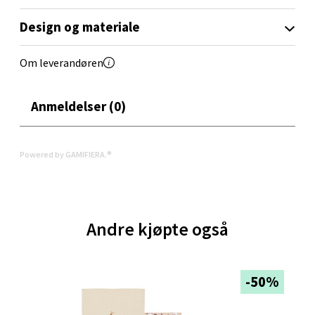
Oppdal - Aunasenteret
Design og materiale
Aunasenteret, Sunndalsvegen 3, 7340 Oppdal
Om leverandøren
Åpent i dag 10-19
0 i butikk
Anmeldelser (0)
Velg
Powered by GAMIFIERA.®
Orkanger - Thon Senter Orkanger
Andre kjøpte også
Thon Senter Orkanger, Orkdalsveien 113, 7300
Orkanger
Åpent i dag 09-20
-50%
0 i butikk