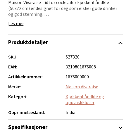
Maison Vivaraise Tid for cocktailer kjøkkenhåndkle
Bolagsgata 1, 8514 Narvik
(50x72 cm) er designet for deg som elsker gode drinker
Åpent i dag 10-20
og god stemning.
0 i butikk
Les mer
Med trykk av velprøvde cocktailoppskrifter blir det både
en visuell og praktisk hjelp på kjøkkenet. Laget av 100 %
bomull og med friske farger gir det en leken og festlig
Velg
Produktdetaljer
atmosfære – uansett årstid.
SKU:
627320
Bergen - Oasen Senter
EAN:
3210801676008
Artikkelnummer:
1676000000
Folke Bernadottes vei 52, 5147 Fyllingsdalen
Merke:
Maison Vivaraise
Åpent i dag 10-21
Kategori:
Kjøkkenhåndkle og
0 i butikk
oppvaskkluter
Opprinnelsesland:
India
Velg
Spesifikasjoner