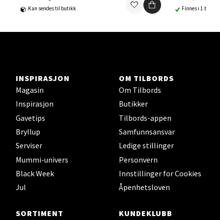
Kan sendes til butikk
Finnes i 1 butikk
Ski Storsenter, Jernbanesvingen 6, 1400 Ski
Åpent i dag 10-21
0 i butikk
Velg
INSPIRASJON
OM TILBORDS
Magasin
Om Tilbords
Inspirasjon
Butikker
Gavetips
Tilbords-appen
Sortland - Sortland Storsenter
Bryllup
Samfunnsansvar
Strangata 26, 8400 Sortland
Serviser
Ledige stillinger
Åpent i dag 10-19
Mummi-univers
Personvern
0 i butikk
Black Week
Innstillinger for Cookies
Jul
Åpenhetsloven
Velg
SORTIMENT
KUNDEKLUBB