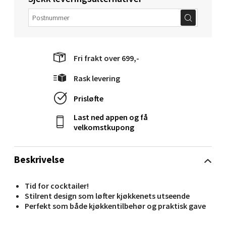
0 i butikk
Velg
Fri frakt over 699,-
Rask levering
Molde - Moldetorget
Prisløfte
Torget 1, 6413 Molde
Last ned appen og få
Åpent i dag 10-20
velkomstkupong
0 i butikk
Beskrivelse
Velg
Tid for cocktailer!
Stilrent design som løfter kjøkkenets utseende
Perfekt som både kjøkkentilbehør og praktisk gave
Narvik - Thon Senter Malmporten