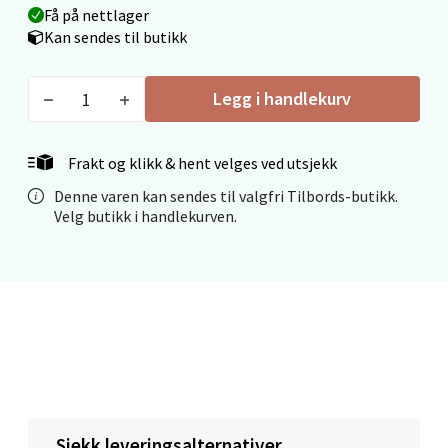
Velg
Få på nettlager
Kan sendes til butikk
Legg i handlekurv
Mo i Rana - Thon Senter Mo i Rana
Fridtjof Nansensgate 22, 8622 Mo i Rana
Frakt og klikk & hent velges ved utsjekk
Åpent i dag 09-19
Denne varen kan sendes til valgfri Tilbords-butikk.
0 i butikk
Velg butikk i handlekurven.
Velg
Ålesund - Thon Senter Moa
Langelandsvegen 25, 6010 Ålesund
Åpent i dag 10-20
Sjekk leveringsalternativer