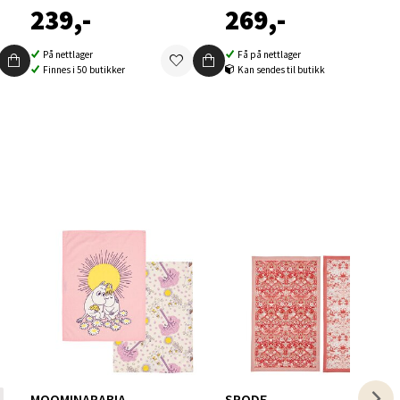
239,-
269,-
På nettlager
Få på nettlager
Finnes i 50 butikker
Kan sendes til butikk
elg
elg
MOOMINARABIA
SPODE