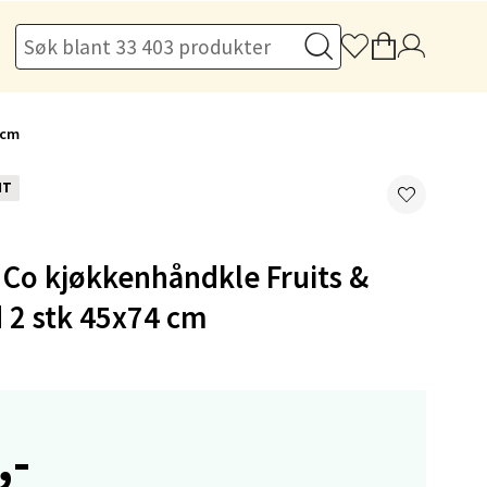
 cm
elg
NT
 Co kjøkkenhåndkle Fruits &
 2 stk 45x74 cm
elg
,-