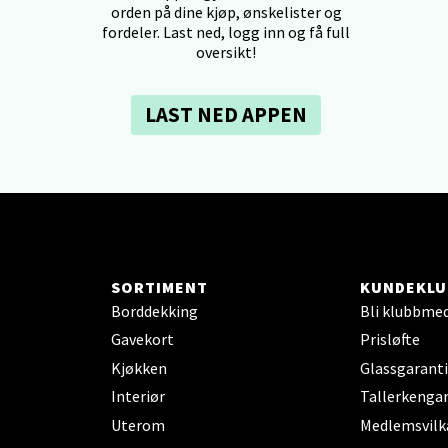
orden på dine kjøp, ønskelister og
fordeler. Last ned, logg inn og få full
dheim - Sirkus Shopping
oversikt!
borgveien 5, 7044 Trondheim
LAST NED APPEN
 dag 09-21
V
tikk
- Thon Senter Ski
rsenter, Jernbanesvingen 6, 1400 Ski
SORTIMENT
KUNDEKLU
 dag 10-21
Borddekking
Bli klubbme
V
tikk
Gavekort
Prisløfte
Kjøkken
Glassgaranti
Interiør
Tallerkengar
land - Sortland Storsenter
Uterom
Medlemsvilk