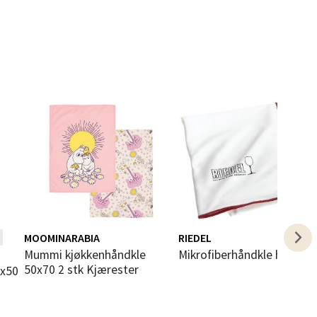
elg
elg
MOOMINARABIA
RIEDEL
i
Mummi kjøkkenhåndkle
Mikrofiberhåndkle hvit/rø
50x70 2 stk Kjærester
elg