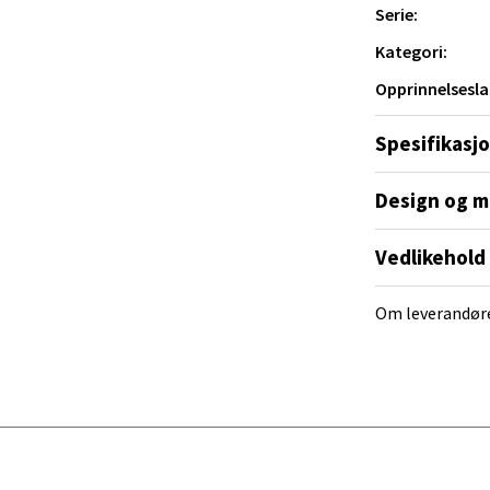
t.
Serie:
al - Alti Mandal
Kategori:
yveien 55, 4517 Mandal
Opprinnelsesla
 dag 10-20
V
Spesifikasj
tikk
Design og m
 Rana - Thon Senter Mo i Rana
Vedlikehold
f Nansensgate 22, 8622 Mo i Rana
 dag 09-19
Om leverandør
V
tikk
und - Thon Senter Moa
andsvegen 25, 6010 Ålesund