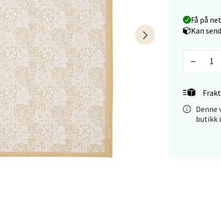
arkens markensgate 25B, 4611 Kristiansand
Få på ne
 dag 09-18
Kan send
V
tikk
 - Linderud
Frakt
Mogensøns vei 38, 0594 Oslo
Denne v
butikk 
 dag 10-21
V
tikk
e/Jæren - M44
veien 2, 4340 Bryne
 dag 10-20
V