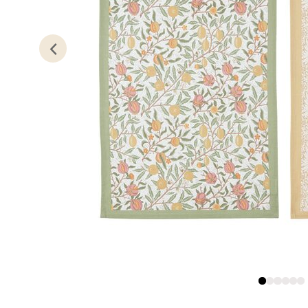
Lillem
Åpent i
0 i bu
Oslo
Erich 
Åpent i
0 i bu
Bryn
Jupiter
Åpent i