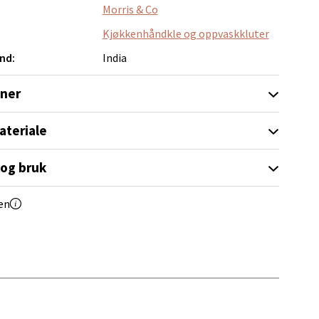
Morris & Co
Kjøkkenhåndkle og oppvaskkluter
nd:
India
elg
oner
ateriale
 og bruk
en
elg