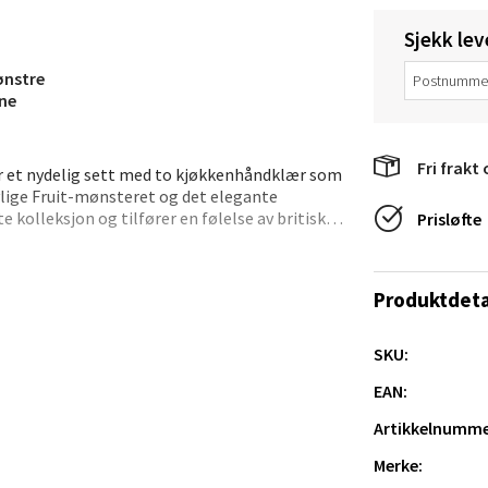
tikk
Sjekk lev
ønstre
anger og Sandnes - Thon Senter
vne
a
Fri frakt 
er et nydelig sett med to kjøkkenhåndklær som
rossen nr 9, 4042 Stavanger
vlige Fruit-mønsteret og det elegante
 dag 10-20
kolleksjon og tilfører en følelse av britisk
Prisløfte
tikk
bsorberingsevne, og fungerer like godt i bruk
Produktdeta
 praktisk og gjennomført gave – eller en
nger - Magneten
SKU:
ra 14, 7606 Levanger
EAN:
 dag 10-20
V
Artikkelnumme
tikk
Merke: