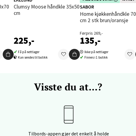
enter Orkanger, Orkdalsveien 113, 7300 Orkanger
kampanje. Benytt deg av rabatten 
Clumsy Moose håndkle 35x50
SABOR
 dag 09-20
dag!
V
cm
Home kjøkkenhåndkle 70x50
tikk
cm 2 stk brun/oransje
Førpris 269,-
225,-
135,-
vika - Thon Senter Sandvika
Få på nettlager
Ikke på nettlager
orbsgate 7, 1338 Sandvika
Kan sendes til butikk
Finnes i 1 butikk
 dag 10-21
V
tikk
Visste du at...?
en - Thon Senter Sartor
vegen 12, 5353 Straume
 dag 10-21
V
tikk
Tilbords-appen gjør det enkelt å holde