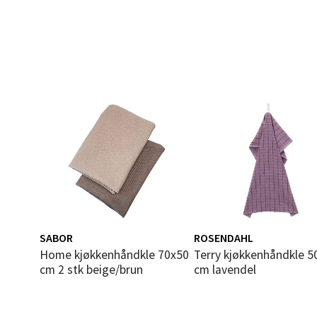
Åpent i
0 i bu
Mold
Torget
Åpent i
0 i bu
Narv
SABOR
ROSENDAHL
Bolags
Home kjøkkenhåndkle 70x50
Terry kjøkkenhåndkle 50x70
Åpent i
cm 2 stk beige/brun
cm lavendel
0 i bu