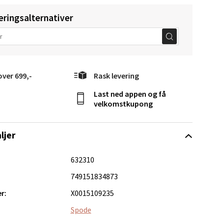
eringsalternativer
over 699,-
Rask levering
Vel
Last ned appen og få
g
velkomstkupong
ljer
632310
749151834873
elg
r:
X0015109235
Spode