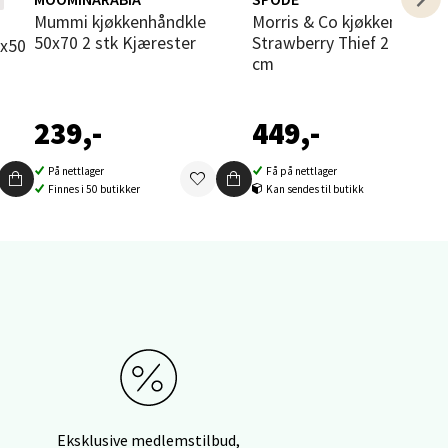
i
Mummi kjøkkenhåndkle
Morris & Co kjøkkenhåndkle
elg
50x70 2 stk Kjærester
Strawberry Thief 2 stk 45
cm
239,-
449,-
På nettlager
Få på nettlager
Finnes i 50 butikker
Kan sendes til butikk
elg
elg
Eksklusive medlemstilbud,