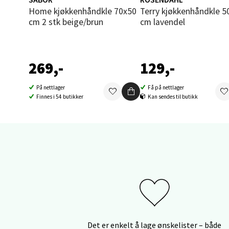
Thon S
Home kjøkkenhåndkle 70x50
Terry kjøkkenhåndkle 50x70
Åpent i
cm 2 stk beige/brun
cm lavendel
0 i bu
269,-
129,-
Sand
På nettlager
Få på nettlager
Brodtk
Finnes i 54 butikker
Kan sendes til butikk
Åpent i
0 i bu
Berg
Sartor
Åpent i
0 i bu
Det er enkelt å lage ønskelister – både