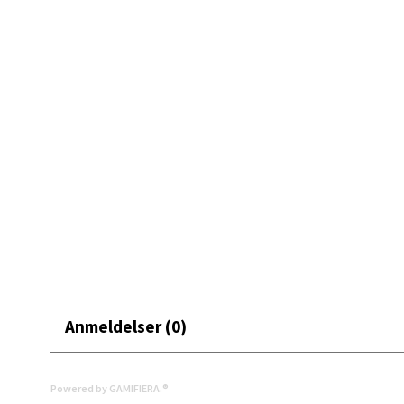
Et lite stykke kunst i tekstilform – rett hjem på kjøkkene
Mand
Skarvø
Åpent i
0 i bu
Mo i
Fridtjo
Åpent i
0 i bu
Anmeldelser (0)
Åles
Powered by GAMIFIERA.®
Langel