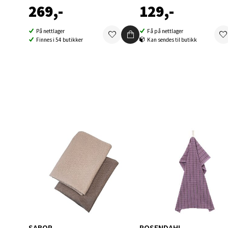
269,-
129,-
Berg
På nettlager
Få på nettlager
Finnes i 54 butikker
Kan sendes til butikk
Folke B
Åpent i
0 i bu
Oppd
Aunase
Åpent i
0 i bu
Orka
SABOR
ROSENDAHL