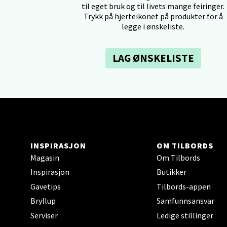
til eget bruk og til livets mange feiringer.
Trykk på hjerteikonet på produkter for å
Tron
legge i ønskeliste.
Falken
LAG ØNSKELISTE
Åpent i
0 i bu
Ski 
Ski Sto
INSPIRASJON
OM TILBORDS
Åpent i
Magasin
Om Tilbords
0 i bu
Inspirasjon
Butikker
Gavetips
Tilbords-appen
Bryllup
Samfunnsansvar
Sort
Serviser
Ledige stillinger