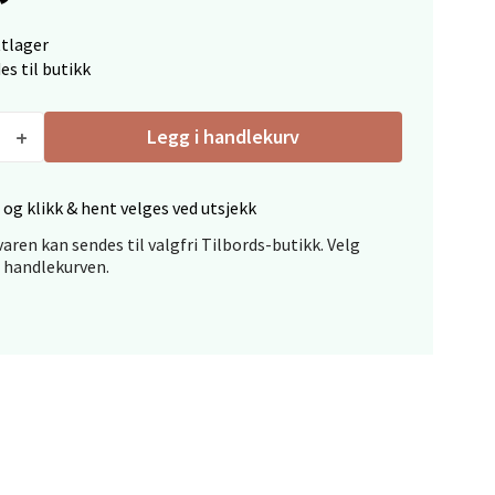
ttlager
es til butikk
elg
Legg i handlekurv
 og klikk & hent velges ved utsjekk
aren kan sendes til valgfri Tilbords-butikk. Velg
i handlekurven.
elg
elg