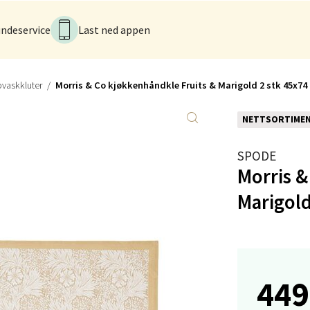
ndeservice
Last ned appen
anger og Sandnes - Kvadrat
Stokkavei 1, 4313 Sandnes
vaskkluter
Morris & Co kjøkkenhåndkle Fruits & Marigold 2 stk 45x74
 dag 10-21
V
NETTSORTIME
tikk
SPODE
Morris &
en - Thon Senter Lagunen
Marigold
veien 1, 5239 Bergen
 dag 10-21
V
tikk
449
tiansand - Markens