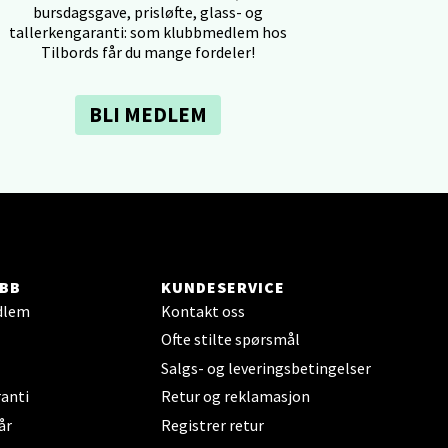
bursdagsgave, prisløfte, glass- og
tallerkengaranti: som klubbmedlem hos
Tilbords får du mange fordeler!
BLI MEDLEM
elg
BB
KUNDESERVICE
dlem
Kontakt oss
elg
Ofte stilte spørsmål
Salgs- og leveringsbetingelser
anti
Retur og reklamasjon
år
Registrer retur