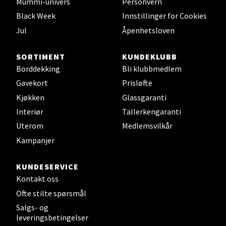
Mummi-univers
Personvern
0 i butikk
Black Week
Innstillinger for Cookies
Jul
Åpenhetsloven
Velg
SORTIMENT
KUNDEKLUBB
Borddekking
Bli klubbmedlem
Leirvik - Stord
Gavekort
Prisløfte
Kjøkken
Glassgaranti
Torgbakken 2, 5401 Stord
Interiør
Tallerkengaranti
Åpent i dag 10-17
Uterom
Medlemsvilkår
0 i butikk
Kampanjer
Velg
KUNDESERVICE
Kontakt oss
Ofte stilte spørsmål
Salgs- og
Oslo - Thon Senter Storo
leveringsbetingelser