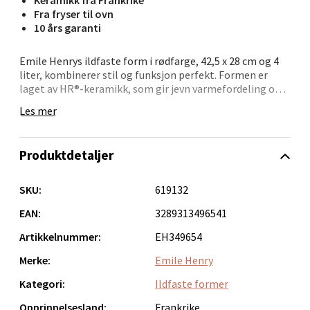
Fra fryser til ovn
10 års garanti
Bergen - Oasen Senter
Emile Henrys ildfaste form i rødfarge, 42,5 x 28 cm og 4
liter, kombinerer stil og funksjon perfekt. Formen er
laget av HR®-keramikk, som gir jevn varmefordeling og
Folke Bernadottes vei 52, 5147 Fyllingsdalen
sørger for at lasagner, gratenger og steker blir
Åpent i dag 10-21
Les mer
gjennomstekte og saftige. Den tåler temperaturer opp
til 270 grader og kan tas direkte fra fryser til ovn. Den
0 i butikk
ripebestandige glasuren beskytter mot daglig slitasje og
Produktdetaljer
gjør rengjøring i oppvaskmaskin problemfri. Denne
Velg
franskproduserte formen leveres med 10 års garanti – et
utmerket valg for enhver anledning.
SKU:
619132
EAN:
3289313496541
Oppdal - Aunasenteret
Artikkelnummer:
EH349654
Merke:
Emile Henry
Aunasenteret, Sunndalsvegen 3, 7340 Oppdal
Åpent i dag 10-19
Kategori:
Ildfaste former
Opprinnelsesland:
Frankrike
0 i butikk