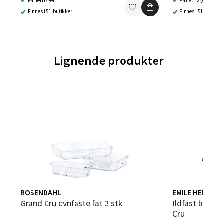
På nettlager
På nettlager
Finnes i 51 butikker
Finnes i 51 buti
Trondheim - Sirkus Shopping
Falkenborgveien 5, 7044 Trondheim
Åpent i dag 09-21
Lignende produkter
0 i butikk
Velg
Ski - Thon Senter Ski
Ski Storsenter, Jernbanesvingen 6, 1400 Ski
Åpent i dag 10-21
ROSENDAHL
EMILE HENRY
0 i butikk
Grand Cru ovnfaste fat 3 stk
Ildfast baguetteform 40x23 cm Grand
Cru