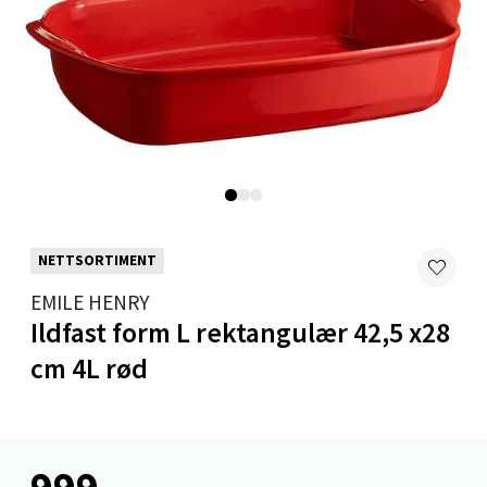
0 i butikk
Velg
Mandal - Alti Mandal
Skarvøyveien 55, 4517 Mandal
Åpent i dag 10-20
NETTSORTIMENT
0 i butikk
EMILE HENRY
Ildfast form L rektangulær 42,5 x28
Velg
cm 4L rød
Mo i Rana - Thon Senter Mo i Rana
999,-