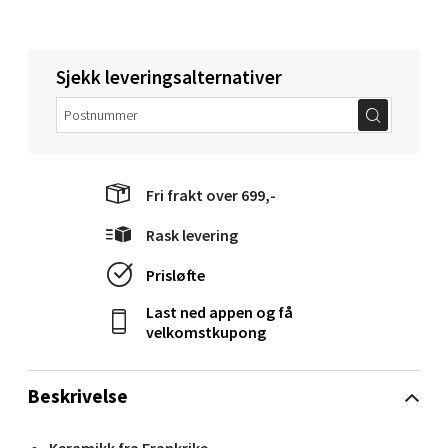
Molde - Moldetorget
Torget 1, 6413 Molde
Sjekk leveringsalternativer
Åpent i dag 10-20
0 i butikk
Velg
Fri frakt over 699,-
Rask levering
Prisløfte
Narvik - Thon Senter Malmporten
Last ned appen og få
Bolagsgata 1, 8514 Narvik
velkomstkupong
Åpent i dag 10-20
0 i butikk
Beskrivelse
Velg
Keramikk fra Frankrike