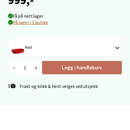
Fridtjof Nansensgate 22, 8622 Mo i Rana
Åpent i dag 09-19
Få på nettlager
0 i butikk
På lager i 1 butikk
Velg
Rød
Ålesund - Thon Senter Moa
Legg i handlekurv
Langelandsvegen 25, 6010 Ålesund
Åpent i dag 10-20
Frakt og klikk & hent velges ved utsjekk
0 i butikk
Velg