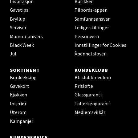
Inspirasjon
Butikker
Åpent i dag 10-17
Gavetips
Tilbords-appen
0 i butikk
Bryllup
Samfunnsansvar
Serviser
Ledige stillinger
Velg
Mummi-univers
Personvern
Black Week
Innstillinger for Cookies
Jul
Åpenhetsloven
Oslo - Thon Senter Storo
SORTIMENT
KUNDEKLUBB
Borddekking
Bli klubbmedlem
Vitaminveien 7 - 9, 0485 Oslo
Åpent i dag 10-21
Gavekort
Prisløfte
Kjøkken
Glassgaranti
0 i butikk
Interiør
Tallerkengaranti
Uterom
Medlemsvilkår
Velg
Kampanjer
KUNDESERVICE