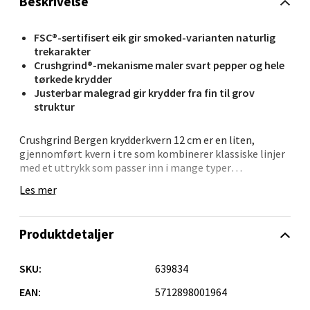
Beskrivelse
Velg
FSC®-sertifisert eik gir smoked-varianten naturlig
trekarakter
Crushgrind®-mekanisme maler svart pepper og hele
tørkede krydder
Oppdal - Aunasenteret
Justerbar malegrad gir krydder fra fin til grov
struktur
Aunasenteret, Sunndalsvegen 3, 7340 Oppdal
Åpent i dag 10-19
Crushgrind Bergen krydderkvern 12 cm er en liten,
gjennomført kvern i tre som kombinerer klassiske linjer
0 i butikk
med et uttrykk som passer inn i mange typer
borddekking. Den er produsert i FSC®-sertifisert tre, med
Les mer
eik i variantene Natural og Smoked og ask i de øvrige. Den
Velg
kompakte størrelsen gjør den enkel å plassere fremme,
enten på kjøkkenbenken eller rett på bordet.
Produktdetaljer
Når du lager mat, kan du male nykvernet pepper rett i
stekepannen eller justere grovheten etter om du vil ha
Orkanger - Thon Senter Orkanger
SKU:
639834
finmalt krydder i en dressing eller grovere korn over
grillede grønnsaker. Mekanismen håndterer både salt,
EAN:
5712898001964
Thon Senter Orkanger, Orkdalsveien 113, 7300
pepper og hele tørkede krydder, og kan enkelt rengjøres