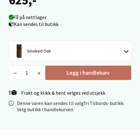
Ålesund - Thon Senter Moa
Langelandsvegen 25, 6010 Ålesund
Få på nettlager
Åpent i dag 10-20
Kan sendes til butikk
0 i butikk
Smoked Oak
Velg
Legg i handlekurv
Molde - Moldetorget
Frakt og klikk & hent velges ved utsjekk
Torget 1, 6413 Molde
Denne varen kan sendes til valgfri Tilbords-butikk.
Åpent i dag 10-20
Velg butikk i handlekurven.
0 i butikk
Velg