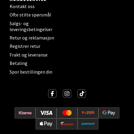
Lillehammer - Strandtorget
Kontakt oss
Ofte stilte spørsmål
Strandtorget, 2609 Lillehammer
Salgs- og
Åpent i dag 09-20
leveringsbetingelser
0 i butikk
Retur og reklamasjon
Registrer retur
Velg
Frakt og leveranse
Betaling
Spor bestillingen din
Strømmen - Thon Senter Strømmen
Støperivn. 5, 2010 Strømmen
Åpent i dag 10-21
0 i butikk
Velg