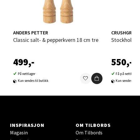
Velg
ANDERS PETTER
CRUSHGRIND
Classic salt- & pepperkvern 18 cm tre
Stockholm 
Steinkjer - Thon Senter Steinkjer
499,-
550,-
Sjøfartsgata 2, 7714 Steinkjer
Åpent i dag 10-20
På nettlager
Få på nettlager
0 i butikk
Kan sendes til butikk
Kan sendes til b
Velg
Leirvik - Stord
INSPIRASJON
OM TILBORDS
Magasin
Om Tilbords
Torgbakken 2, 5401 Stord