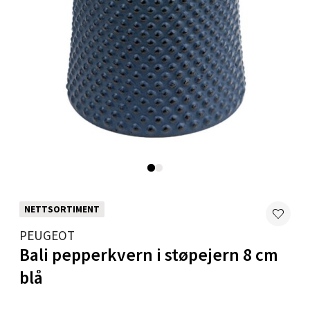
Moafjæra 14, 7606 Levanger
Åpent i dag 10-18
0 i butikk
Velg
Mandal - Alti Mandal
Skarvøyveien 55, 4517 Mandal
NETTSORTIMENT
Åpent i dag 10-18
PEUGEOT
0 i butikk
Bali pepperkvern i støpejern 8 cm
Velg
blå