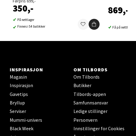
Førpris 699,-
350,-
869,-
0 i butikk
På nettlager
Velg
Finnes i 54 butikker
Få på nettlager
Sortland - Sortland Storsenter
Strangata 26, 8400 Sortland
INSPIRASJON
OM TILBORDS
Åpent i dag 10-16
Magasin
Om Tilbords
Inspirasjon
Butikker
0 i butikk
Gavetips
Tilbords-appen
Bryllup
Samfunnsansvar
Velg
Serviser
Ledige stillinger
Mummi-univers
Personvern
Black Week
Innstillinger for Cookies
Steinkjer - Thon Senter Steinkjer