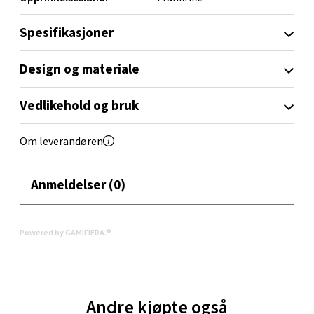
Aunasenteret, Sunndalsvegen 3, 7340 Oppdal
Åpent i dag 10-18
Spesifikasjoner
0 i butikk
Design og materiale
Velg
Vedlikehold og bruk
Om leverandøren
Orkanger - Thon Senter Orkanger
Anmeldelser (0)
Thon Senter Orkanger, Orkdalsveien 113, 7300
Orkanger
Åpent i dag 09-18
Powered by GAMIFIERA.®
0 i butikk
Velg
Andre kjøpte også