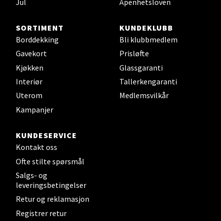
Jul
Åpenhetsloven
Sjøfartsgata 2, 7714 Steinkjer
SORTIMENT
KUNDEKLUBB
Åpent i dag 10-18
Borddekking
Bli klubbmedlem
0 i butikk
Gavekort
Prisløfte
Kjøkken
Glassgaranti
Velg
Interiør
Tallerkengaranti
Uterom
Medlemsvilkår
Kampanjer
Leirvik - Stord
KUNDESERVICE
Torgbakken 2, 5401 Stord
Kontakt oss
Åpent i dag 10-15
Ofte stilte spørsmål
0 i butikk
Salgs- og
leveringsbetingelser
Velg
Retur og reklamasjon
Registrer retur