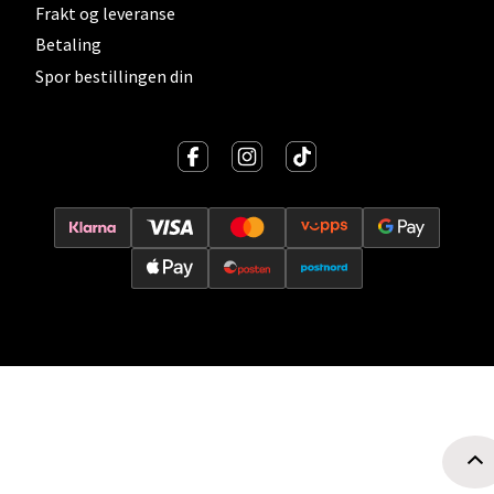
Frakt og leveranse
Betaling
Oslo - Thon Senter Storo
Spor bestillingen din
Vitaminveien 7 - 9, 0485 Oslo
Åpent i dag 10-19
0 i butikk
Velg
Lillehammer - Strandtorget
Strandtorget, 2609 Lillehammer
Åpent i dag 09-18
0 i butikk