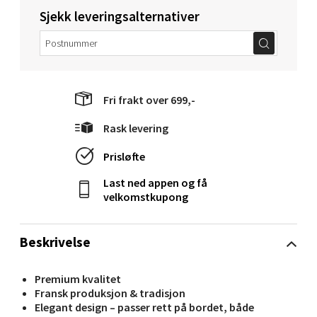
Velg
Sjekk leveringsalternativer
Molde - Moldetorget
Fri frakt over 699,-
Torget 1, 6413 Molde
Åpent i dag 10-18
Rask levering
0 i butikk
Prisløfte
Last ned appen og få
Velg
velkomstkupong
Beskrivelse
Narvik - Thon Senter Malmporten
Premium kvalitet
Bolagsgata 1, 8514 Narvik
Fransk produksjon & tradisjon
Åpent i dag 10-18
Elegant design – passer rett på bordet, både