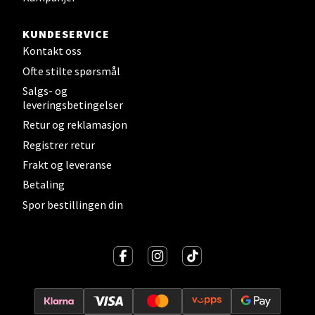
Strandtorget, 2609 Lillehammer
KUNDESERVICE
Åpent i dag 09-18
Kontakt oss
0 i butikk
Ofte stilte spørsmål
Salgs- og
Velg
leveringsbetingelser
Retur og reklamasjon
Registrer retur
Strømmen - Thon Senter Strømmen
Frakt og leveranse
Betaling
Støperivn. 5, 2010 Strømmen
Spor bestillingen din
Åpent i dag 10-19
0 i butikk
Velg