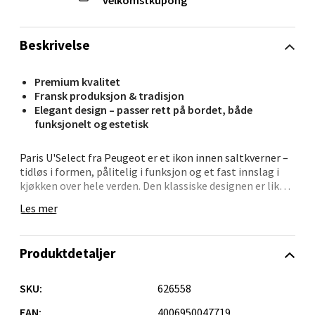
Velg
velkomstkupong
Beskrivelse
Oppdal - Aunasenteret
Premium kvalitet
Fransk produksjon & tradisjon
Aunasenteret, Sunndalsvegen 3, 7340 Oppdal
Elegant design – passer rett på bordet, både
Åpent i dag 10-18
funksjonelt og estetisk
0 i butikk
Paris U'Select fra Peugeot er et ikon innen saltkverner –
tidløs i formen, pålitelig i funksjon og et fast innslag i
Velg
kjøkken over hele verden. Den klassiske designen er like
vakker som den er praktisk, og den solide konstruksjonen
Les mer
gjør den til et redskap du kan stole på, år etter år.
Det unike U'Select-systemet gir deg mulighet til å velge
Orkanger - Thon Senter Orkanger
Produktdetaljer
mellom seks ulike malingsgrader. Du bestemmer selv om
pepperet skal være finmalt for delikate smaker, eller
Thon Senter Orkanger, Orkdalsveien 113, 7300
grovere for en mer markant krydderprofil. Systemet gjør
SKU:
626558
Orkanger
det enkelt å bytte mellom nivåene, og du slipper å
Åpent i dag 09-18
justere manuelt hver gang.
EAN:
4006950047719