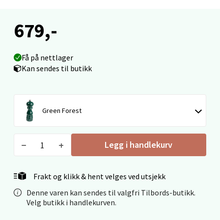
Langelandsvegen 25, 6010 Ålesund
Åpent i dag 10-18
679,-
0 i butikk
Få på nettlager
Velg
Kan sendes til butikk
Molde - Moldetorget
Green Forest
Torget 1, 6413 Molde
Legg i handlekurv
Åpent i dag 10-18
0 i butikk
Frakt og klikk & hent velges ved utsjekk
Velg
Denne varen kan sendes til valgfri Tilbords-butikk.
Velg butikk i handlekurven.