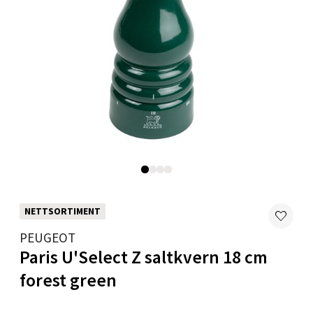
0 i butikk
Velg
Mo i Rana - Thon Senter Mo i Rana
Fridtjof Nansensgate 22, 8622 Mo i Rana
Åpent i dag 10-18
0 i butikk
NETTSORTIMENT
Velg
PEUGEOT
Paris U'Select Z saltkvern 18 cm
forest green
Ålesund - Thon Senter Moa