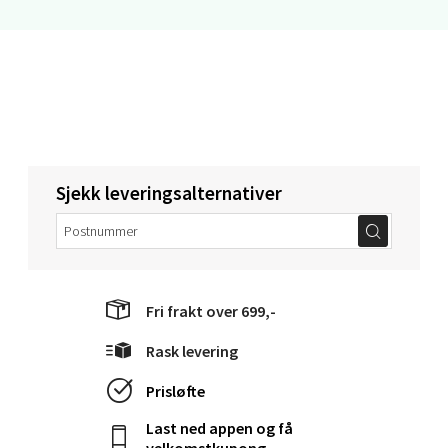
Narvik - Thon Senter Malmporten
Bolagsgata 1, 8514 Narvik
Åpent i dag 10-18
0 i butikk
Sjekk leveringsalternativer
Velg
Bergen - Oasen Senter
Fri frakt over 699,-
Folke Bernadottes vei 52, 5147 Fyllingsdalen
Rask levering
Åpent i dag 10-18
Prisløfte
0 i butikk
Last ned appen og få