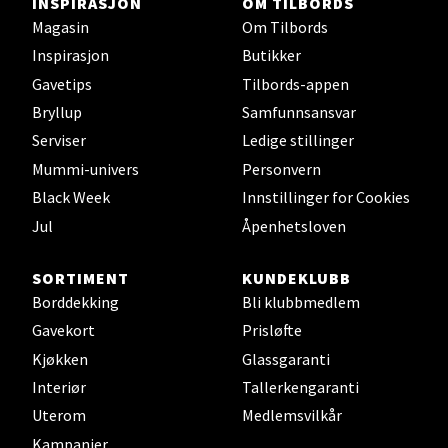
INSPIRASJON
OM TILBORDS
0 i butikk
Magasin
Om Tilbords
Inspirasjon
Butikker
Velg
Gavetips
Tilbords-appen
Bryllup
Samfunnsansvar
Serviser
Ledige stillinger
Mummi-univers
Personvern
Oslo - Thon Senter Storo
Black Week
Innstillinger for Cookies
Vitaminveien 7 - 9, 0485 Oslo
Jul
Åpenhetsloven
Åpent i dag 10-19
0 i butikk
SORTIMENT
KUNDEKLUBB
Borddekking
Bli klubbmedlem
Gavekort
Prisløfte
Velg
Kjøkken
Glassgaranti
Interiør
Tallerkengaranti
Uterom
Medlemsvilkår
Lillehammer - Strandtorget
Kampanjer