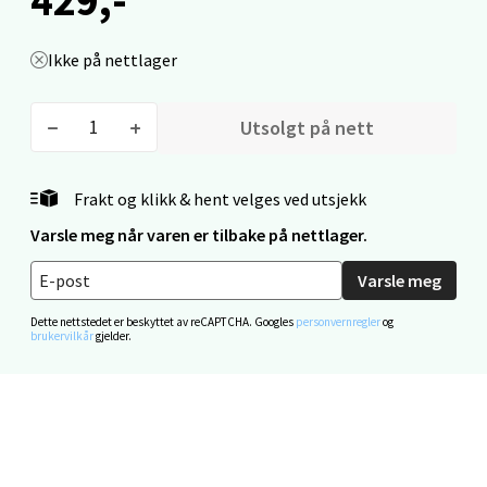
0 i butikk
Ikke på nettlager
Velg
Utsolgt på nett
Mo i Rana - Thon Senter Mo i Rana
Frakt og klikk & hent velges ved utsjekk
Varsle meg når varen er tilbake på nettlager.
Fridtjof Nansensgate 22, 8622 Mo i Rana
Åpent i dag 09-19
Varsle meg
0 i butikk
Dette nettstedet er beskyttet av reCAPTCHA. Googles
personvernregler
og
brukervilkår
gjelder.
Velg
Ålesund - Thon Senter Moa