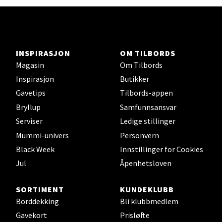
Ski - Thon Senter Ski
INSPIRASJON
OM TILBORDS
Ski Storsenter, Jernbanesvingen 6, 1400 Ski
Magasin
Om Tilbords
Åpent i dag 10-21
Inspirasjon
Butikker
0 i butikk
Gavetips
Tilbords-appen
Bryllup
Samfunnsansvar
Velg
Serviser
Ledige stillinger
Mummi-univers
Personvern
Black Week
Innstillinger for Cookies
Sortland - Sortland Storsenter
Jul
Åpenhetsloven
Strangata 26, 8400 Sortland
SORTIMENT
KUNDEKLUBB
Åpent i dag 10-19
Borddekking
Bli klubbmedlem
0 i butikk
Gavekort
Prisløfte