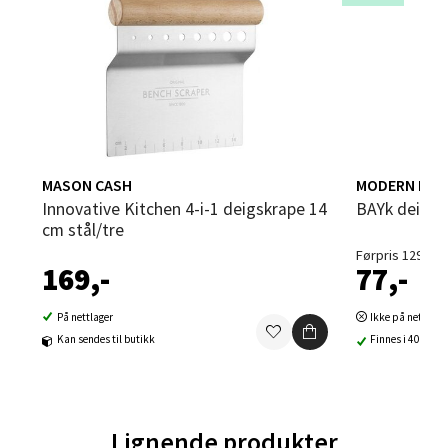
Åpent i dag 09-20
0 i butikk
Velg
MASON CASH
MODERN HOU
Sandvika - Thon Senter Sandvika
Innovative Kitchen 4-i-1 deigskrape 14
bAYk deigs
cm stål/tre
Brodtkorbsgate 7, 1338 Sandvika
Førpris 129,-
Åpent i dag 10-21
169,-
77,-
0 i butikk
På nettlager
Ikke på nettlage
Kan sendes til butikk
Finnes i 40 buti
Velg
Lignende produkter