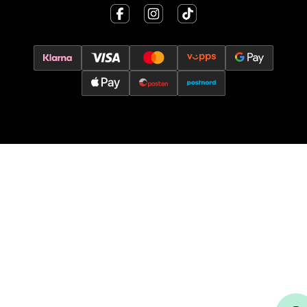
Åpent i dag 10-17
0 i butikk
Velg
Oslo - Thon Senter Storo
Vitaminveien 7 - 9, 0485 Oslo
Åpent i dag 10-21
0 i butikk
Velg