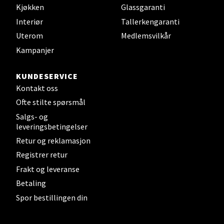
Kjøkken
Glassgaranti
Velg
Interiør
Tallerkengaranti
Uterom
Medlemsvilkår
Kampanjer
Steinkjer - Thon Senter Steinkjer
KUNDESERVICE
Sjøfartsgata 2, 7714 Steinkjer
Kontakt oss
Åpent i dag 10-20
Ofte stilte spørsmål
0 i butikk
Salgs- og
leveringsbetingelser
Retur og reklamasjon
Velg
Registrer retur
Frakt og leveranse
Betaling
Leirvik - Stord
Spor bestillingen din
Torgbakken 2, 5401 Stord