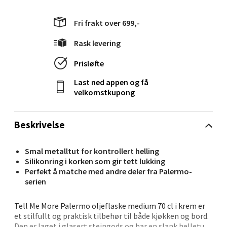
Langelandsvegen 25, 6010 Ålesund
Fri frakt over 699,-
Åpent i dag 10-20
Rask levering
0 i butikk
Prisløfte
Velg
Last ned appen og få
velkomstkupong
Molde - Moldetorget
Beskrivelse
Torget 1, 6413 Molde
Smal metalltut for kontrollert helling
Åpent i dag 10-20
Silikonring i korken som gir tett lukking
Perfekt å matche med andre deler fra Palermo-
0 i butikk
serien
Velg
Tell Me More Palermo oljeflaske medium 70 cl i krem er
et stilfullt og praktisk tilbehør til både kjøkken og bord.
Den er laget i glasert steingods og har en slank helletut i