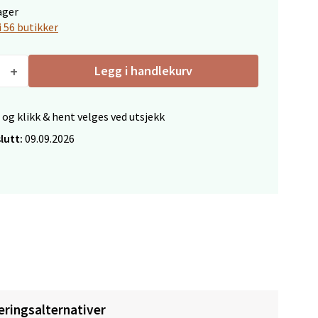
ager
i 56 butikker
Legg i handlekurv
 og klikk & hent velges ved utsjekk
elg
lutt:
09.09.2026
elg
eringsalternativer