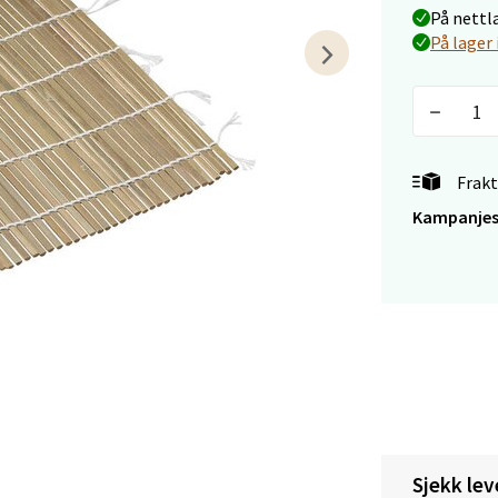
På nettl
utikk
På lager 
tiansand - Markens
arkens markensgate 25B, 4611 Kristiansand
 dag 09-18
Frakt
V
Kampanjes
tikk
 - Linderud
Mogensøns vei 38, 0594 Oslo
 dag 10-21
V
tikk
Sjekk lev