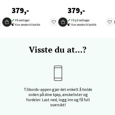
379,-
379,-
nger - Thon Senter Orkanger
På nettlager
Få på nettlager
Kan sendes til butikk
Kan sendes til butikk
enter Orkanger, Orkdalsveien 113, 7300 Orkanger
 dag 09-20
V
tikk
Visste du at...?
vika - Thon Senter Sandvika
orbsgate 7, 1338 Sandvika
 dag 10-21
V
tikk
Tilbords-appen gjør det enkelt å holde
orden på dine kjøp, ønskelister og
fordeler. Last ned, logg inn og få full
oversikt!
en - Thon Senter Sartor