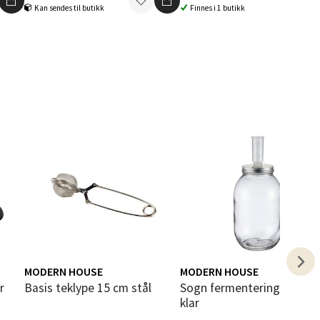
Kan sendes til butikk
Finnes i 1 butikk
elg
elg
MODERN HOUSE
MODERN HOUSE
Basis teklype 15 cm stål
Sogn fermenteringssett 3L
elg
klar