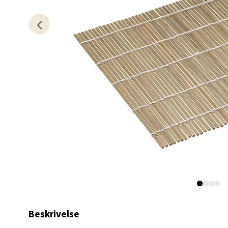
16 i b
Kris
Lillem
Åpent i
6 i bu
Oslo
Erich 
Åpent i
3 i bu
Beskrivelse