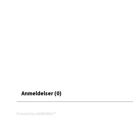
Moafjæ
Åpent i
12 i b
Mand
Skarvø
Åpent i
4 i bu
Anmeldelser (0)
Mo i
Fridtjo
Powered by GAMIFIERA.®
Åpent i
5 i bu