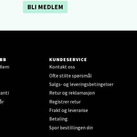
BLI MEDLEM
elg
BB
KUNDESERVICE
dlem
Kontakt oss
elg
Ofte stilte spørsmål
Salgs- og leveringsbetingelser
anti
Retur og reklamasjon
år
Registrer retur
Frakt og leveranse
Betaling
Spor bestillingen din
elg