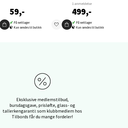
1 anmeldelse
59,-
499,-
På nettlager
På nettlager
Kan sendes til butikk
Kan sendes til butikk
elg
elg
Eksklusive medlemstilbud,
bursdagsgave, prisløfte, glass- og
tallerkengaranti: som klubbmedlem hos
Tilbords får du mange fordeler!