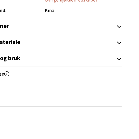
nd:
Kina
elg
oner
ateriale
 og bruk
elg
en
elg