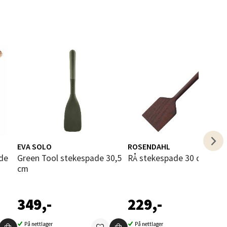
elg
EVA SOLO
ROSENDAHL
ade
Green Tool stekespade 30,5
RÅ stekespade 30 cm brun
elg
cm
349,-
229,-
På nettlager
På nettlager