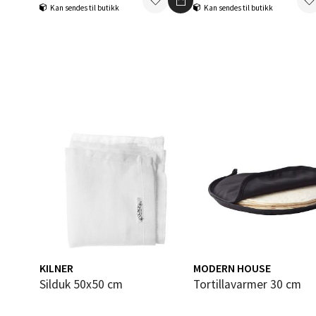
Bolags
Kan sendes til butikk
Kan sendes til butikk
Åpent i
6 i bu
Berg
Folke B
Åpent i
3 i bu
Oppd
Aunase
KILNER
MODERN HOUSE
Åpent i
Silduk 50x50 cm
Tortillavarmer 30 cm
5 i bu