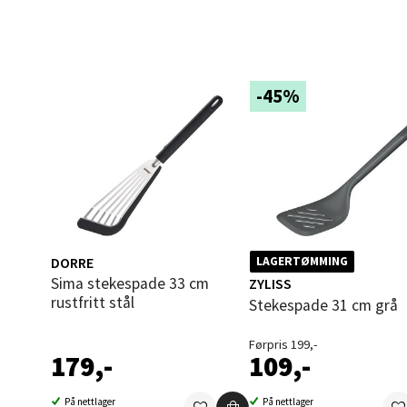
Åles
Langel
-45%
Åpent i
4 i bu
Mold
Torget
DORRE
LAGERTØMMING
Åpent i
Sima stekespade 33 cm
ZYLISS
rustfritt stål
9 i bu
Stekespade 31 cm grå
Førpris 199,-
179,-
109,-
Narv
På nettlager
På nettlager