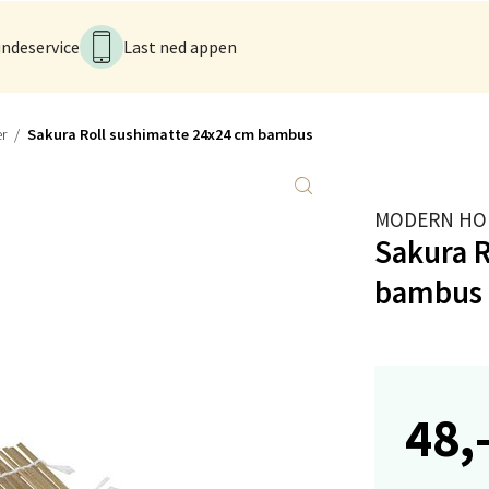
anger og Sandnes - Kilden Senter
ndeservice
Last ned appen
rveien 16, 4016 Stavanger
 dag 10-20
V
tikk
r
Sakura Roll sushimatte 24x24 cm bambus
anger og Sandnes - Kvadrat
MODERN HO
Sakura 
Stokkavei 1, 4313 Sandnes
 dag 10-21
bambus
V
utikk
en - Thon Senter Lagunen
48,
veien 1, 5239 Bergen
 dag 10-21
V