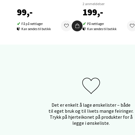
2 anmeldelser
99,-
199,-
Orka
Få på nettlager
På nettlager
Kan sendes til butikk
Kan sendes til butikk
Thon S
Åpent i
9 i bu
Sand
Brodtk
Åpent i
4 i bu
Det er enkelt å lage ønskelister – både
til eget bruk og til livets mange feiringer.
Trykk på hjerteikonet på produkter for å
legge i ønskeliste.
Berg