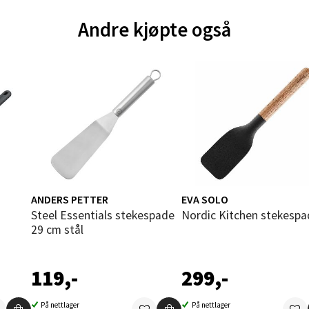
Andre kjøpte også
und - Thon Senter Moa
andsvegen 25, 6010 Ålesund
 dag 10-20
V
tikk
e - Moldetorget
 1, 6413 Molde
ANDERS PETTER
EVA SOLO
 dag 10-20
Steel Essentials stekespade
Nordic Kitchen stekesp
V
29 cm stål
tikk
119,-
299,-
ik - Thon Senter Malmporten
På nettlager
På nettlager