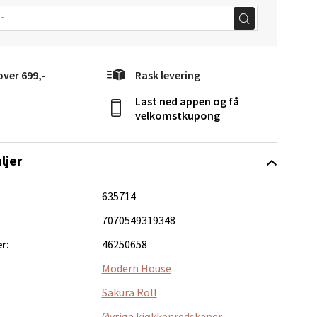
elg
over 699,-
Rask levering
Last ned appen og få
velkomstkupong
ljer
635714
Vel
g
7070549319348
r:
46250658
Modern House
Sakura Roll
Øvrige kjøkkenredskaper