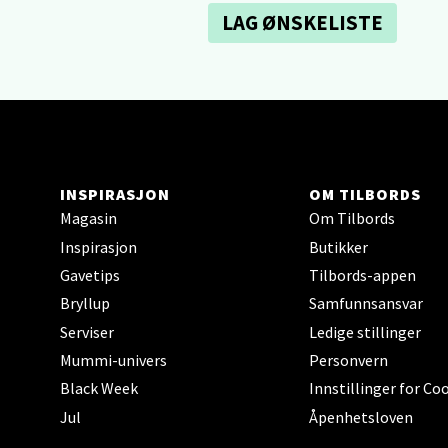
Sartor
LAG ØNSKELISTE
Åpent i
12 i b
Tron
INSPIRASJON
OM TILBORDS
Falken
Magasin
Om Tilbords
Åpent i
Inspirasjon
Butikker
8 i bu
Gavetips
Tilbords-appen
Bryllup
Samfunnsansvar
Serviser
Ledige stillinger
Ski 
Mummi-univers
Personvern
Ski Sto
Black Week
Innstillinger for Co
Åpent i
Jul
Åpenhetsloven
11 i b