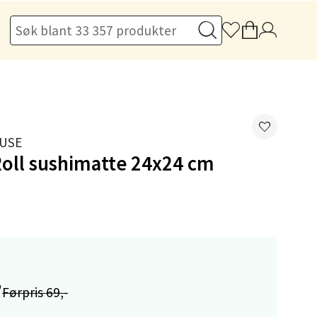
elg
USE
Roll sushimatte 24x24 cm
elg
-
Førpris 69,-
elg