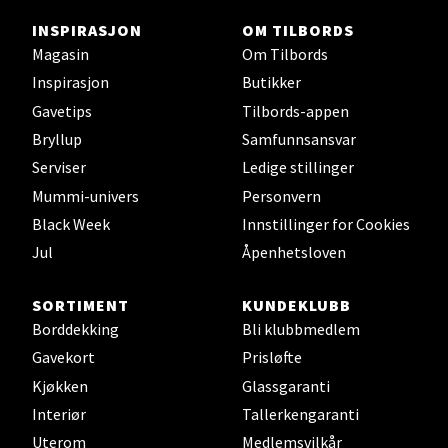
0 i butikk
INSPIRASJON
OM TILBORDS
Magasin
Om Tilbords
Inspirasjon
Butikker
Velg
Gavetips
Tilbords-appen
Bryllup
Samfunnsansvar
Serviser
Ledige stillinger
Ski - Thon Senter Ski
Mummi-univers
Personvern
Black Week
Innstillinger for Cookies
Ski Storsenter, Jernbanesvingen 6, 1400 Ski
Åpent i dag 10-21
Jul
Åpenhetsloven
0 i butikk
SORTIMENT
KUNDEKLUBB
Borddekking
Bli klubbmedlem
Velg
Gavekort
Prisløfte
Kjøkken
Glassgaranti
Interiør
Tallerkengaranti
Sortland - Sortland Storsenter
Uterom
Medlemsvilkår