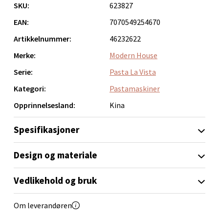
SKU:
623827
0 i butikk
EAN:
7070549254670
Velg
Artikkelnummer:
46232622
Merke:
Modern House
Serie:
Pasta La Vista
Narvik - Thon Senter Malmporten
Kategori:
Pastamaskiner
Bolagsgata 1, 8514 Narvik
Opprinnelsesland:
Kina
Åpent i dag 10-20
Spesifikasjoner
0 i butikk
Design og materiale
Velg
Vedlikehold og bruk
Bergen - Oasen Senter
Om leverandøren