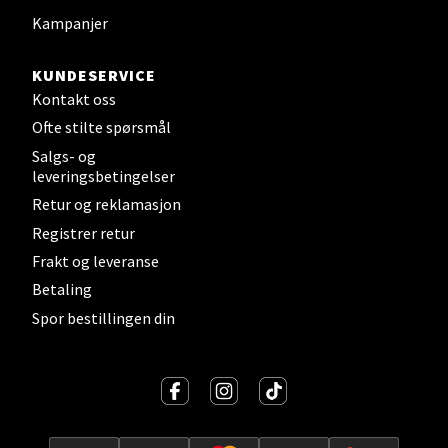
Kampanjer
Strangata 26, 8400 Sortland
Åpent i dag 10-19
KUNDESERVICE
0 i butikk
Kontakt oss
Ofte stilte spørsmål
Velg
Salgs- og
leveringsbetingelser
Retur og reklamasjon
Registrer retur
Steinkjer - Thon Senter Steinkjer
Frakt og leveranse
Sjøfartsgata 2, 7714 Steinkjer
Betaling
Åpent i dag 10-20
Spor bestillingen din
0 i butikk
Velg