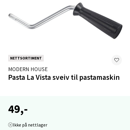
Madlakrossen nr 9, 4042 Stavanger
Åpent i dag 10-20
0 i butikk
Velg
NETTSORTIMENT
Levanger - Magneten
MODERN HOUSE
Pasta La Vista sveiv til pastamaskin
Moafjæra 14, 7606 Levanger
Åpent i dag 10-20
0 i butikk
49,-
Velg
Ikke på nettlager