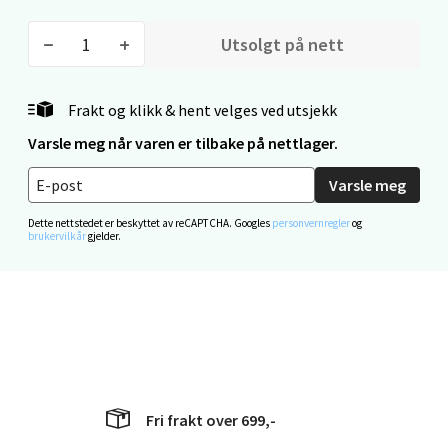
Mandal - Alti Mandal
Utsolgt på nett
Skarvøyveien 55, 4517 Mandal
Åpent i dag 10-20
Frakt og klikk & hent velges ved utsjekk
Varsle meg når varen er tilbake på nettlager.
0 i butikk
Varsle meg
Velg
Dette nettstedet er beskyttet av reCAPTCHA. Googles
personvernregler
og
brukervilkår
gjelder.
Mo i Rana - Thon Senter Mo i Rana
Fridtjof Nansensgate 22, 8622 Mo i Rana
Åpent i dag 09-19
0 i butikk
Fri frakt over 699,-