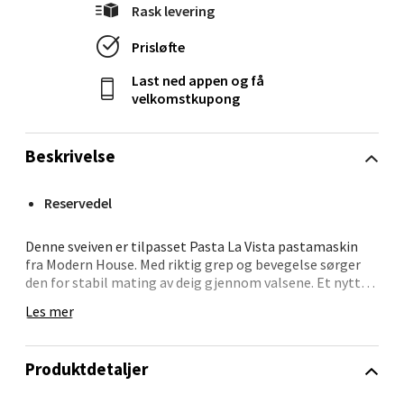
Velg
Rask levering
Prisløfte
Last ned appen og få
Ålesund - Thon Senter Moa
velkomstkupong
Langelandsvegen 25, 6010 Ålesund
Åpent i dag 10-20
Beskrivelse
0 i butikk
Reservedel
Velg
Denne sveiven er tilpasset Pasta La Vista pastamaskin
fra Modern House. Med riktig grep og bevegelse sørger
den for stabil mating av deig gjennom valsene. Et nyttig
tilbehør når du trenger å erstatte en tapt eller slitt sveiv.
Les mer
Molde - Moldetorget
Modern House kombinerer brukervennlighet med solide
løsninger i sitt kjøkkensortiment.
Torget 1, 6413 Molde
Produktdetaljer
Åpent i dag 10-20