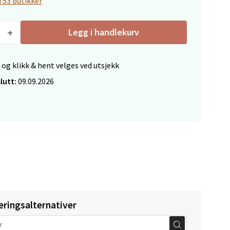
i 53 butikker
Legg i handlekurv
elg
 og klikk & hent velges ved utsjekk
lutt:
09.09.2026
elg
eringsalternativer
elg