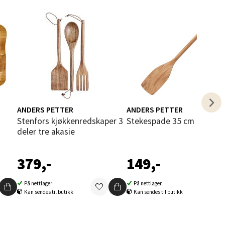
elg
elg
ANDERS PETTER
ANDERS PETTER
Stenfors kjøkkenredskaper 3
Stekespade 35 cm eik
deler tre akasie
379,-
149,-
På nettlager
På nettlager
elg
Kan sendes til butikk
Kan sendes til butikk