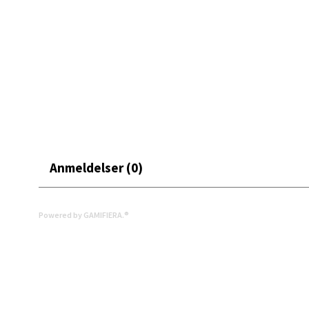
Leva
Moafjæ
Åpent i
5 i bu
Mand
Anmeldelser (0)
Skarvø
Åpent i
2 i bu
Powered by GAMIFIERA.®
Mo i
Fridtjo