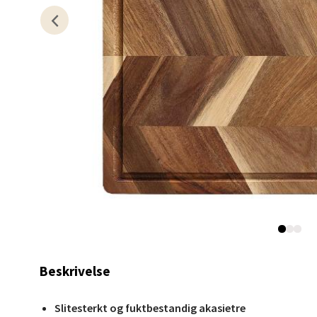
Lagune
Åpent i
2 i bu
Kris
Lillem
Åpent i
12 i b
Oslo
Beskrivelse
Erich 
Åpent i
Slitesterkt og fuktbestandig akasietre
0 i bu