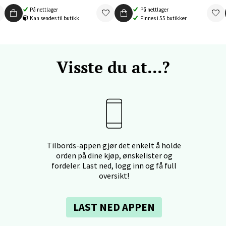
 dag 10-19
På nettlager
På nettlager
V
Kan sendes til butikk
Finnes i 55 butikker
tikk
Visste du at...?
nger - Thon Senter Orkanger
enter Orkanger, Orkdalsveien 113, 7300 Orkanger
 dag 09-20
V
tikk
Tilbords-appen gjør det enkelt å holde
vika - Thon Senter Sandvika
orden på dine kjøp, ønskelister og
fordeler. Last ned, logg inn og få full
oversikt!
orbsgate 7, 1338 Sandvika
 dag 10-21
V
LAST NED APPEN
tikk