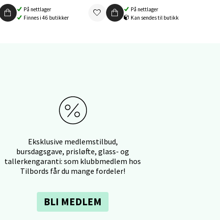
På nettlager
På nettlager
elg
Finnes i 46 butikker
Kan sendes til butikk
elg
Eksklusive medlemstilbud,
bursdagsgave, prisløfte, glass- og
tallerkengaranti: som klubbmedlem hos
Tilbords får du mange fordeler!
elg
BLI MEDLEM