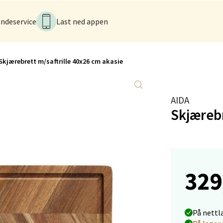
ndeservice
Last ned appen
anger og Sandnes - Kilden Senter
rveien 16, 4016 Stavanger
Skjærebrett m/saftrille 40x26 cm akasie
 dag 10-20
V
tikk
AIDA
Skjærebr
anger og Sandnes - Kvadrat
Stokkavei 1, 4313 Sandnes
 dag 10-21
V
329
utikk
en - Thon Senter Lagunen
På nettl