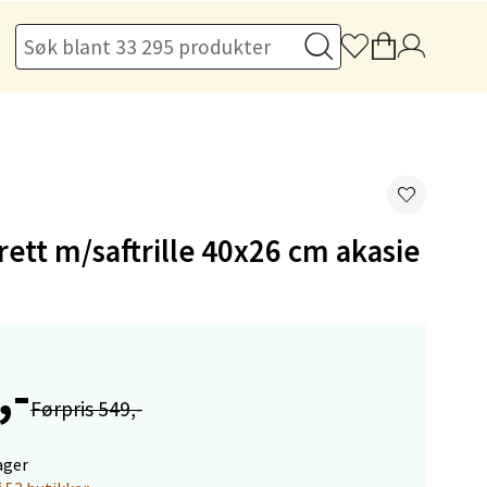
elg
ett m/saftrille 40x26 cm akasie
elg
,-
Førpris 549,-
ager