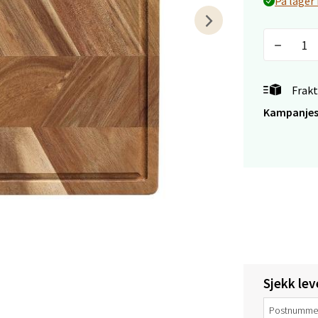
På lager 
veien 1, 5239 Bergen
 dag 10-21
V
tikk
Frakt
tiansand - Markens
Kampanjes
arkens markensgate 25B, 4611 Kristiansand
 dag 09-18
V
utikk
 - Linderud
Mogensøns vei 38, 0594 Oslo
Sjekk lev
 dag 10-21
V
tikk