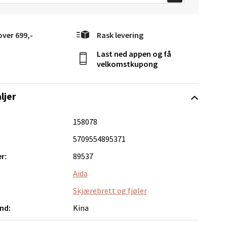
over 699,-
Rask levering
Last ned appen og få
velkomstkupong
elg
ljer
158078
5709554895371
r:
89537
Aida
Vel
g
Skjærebrett og fjøler
nd:
Kina