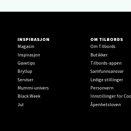
Berg
Sartor
Åpent i
INSPIRASJON
OM TILBORDS
6 i bu
Magasin
Om Tilbords
Inspirasjon
Butikker
Gavetips
Tilbords-appen
Tron
Bryllup
Samfunnsansvar
Falken
Serviser
Ledige stillinger
Åpent i
Mummi-univers
Personvern
12 i b
Black Week
Innstillinger for Co
Jul
Åpenhetsloven
Ski 
Ski Sto