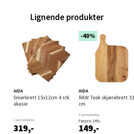
ik - Thon Senter Malmporten
Lignende produkter
gata 1, 8514 Narvik
 dag 10-20
V
-40%
utikk
en - Oasen Senter
ernadottes vei 52, 5147 Fyllingsdalen
 dag 10-21
V
AIDA
AIDA
utikk
Smørbrett 15x12cm 4 stk
RAW Teak skjærebrett 32x22
akasie
cm
1 anmeldelse
al - Aunasenteret
1 anmeldelse
Førpris 249,-
319,-
149,-
nteret, Sunndalsvegen 3, 7340 Oppdal