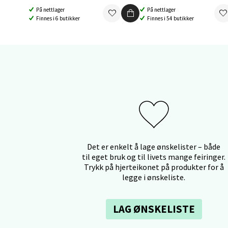
Åpent i
På nettlager
På nettlager
Finnes i 6 butikker
Finnes i 54 butikker
5 i bu
Orka
Thon S
Åpent i
2 i bu
Det er enkelt å lage ønskelister – både
Sand
til eget bruk og til livets mange feiringer.
Trykk på hjerteikonet på produkter for å
legge i ønskeliste.
Brodtk
Åpent i
LAG ØNSKELISTE
2 i bu