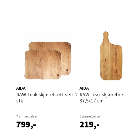
Narv
Bolags
Åpent i
10 i b
Berg
Folke B
Åpent i
AIDA
AIDA
17 i b
RAW Teak skjærebrett sett 2
RAW Teak skjærebrett
stk
37,5x17 cm
Oppd
7 anmeldelser
5 anmeldelser
799,-
219,-
Aunase