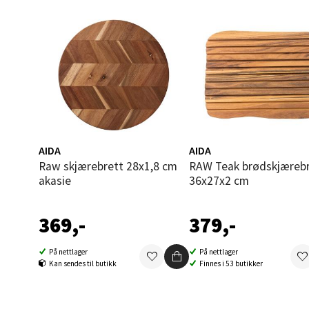
Åpent i
9 i bu
Åles
Langel
Åpent i
AIDA
AIDA
10 i b
Raw skjærebrett 28x1,8 cm
RAW Teak brødskjærebrett
akasie
36x27x2 cm
Mold
369,-
379,-
Torget
Åpent i
På nettlager
På nettlager
Kan sendes til butikk
Finnes i 53 butikker
16 i b