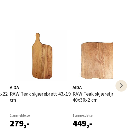
elg
elg
AIDA
AIDA
RAW Teak skjærebrett 43x19
RAW Teak skjærefjøl i tre
cm
40x30x2 cm
1 anmeldelse
1 anmeldelse
279,-
449,-