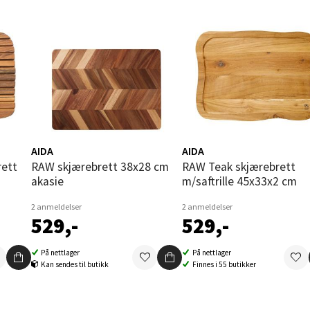
 dag 09-19
V
tikk
und - Thon Senter Moa
andsvegen 25, 6010 Ålesund
 dag 10-20
V
AIDA
AIDA
utikk
RAW skjærebrett 38x28 cm
RAW Teak skjærebrett
akasie
m/saftrille 45x33x2 cm
e - Moldetorget
2 anmeldelser
2 anmeldelser
529,-
529,-
 1, 6413 Molde
 dag 10-20
På nettlager
På nettlager
V
Kan sendes til butikk
Finnes i 55 butikker
utikk