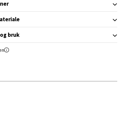
oner
ateriale
elg
 og bruk
en
elg