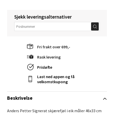
Sjekk leveringsalternativer
Molde - Moldetorget
Torget 1, 6413 Molde
Åpent i dag 10-18
Fri frakt over 699,-
0 i butikk
Rask levering
Velg
Prisløfte
Last ned appen og få
velkomstkupong
Narvik - Thon Senter Malmporten
Bolagsgata 1, 8514 Narvik
Beskrivelse
Åpent i dag 10-18
Anders Petter Signerat skjærefjøl i eik måler 46x33 cm
0 i butikk