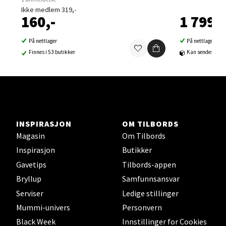
0 i butikk
Ikke medlem 319,-
160,-
1 799,-
Velg
På nettlager
På nettlager
Finnes i 53 butikker
Kan sendes til b
Sortland - Sortland Storsenter
Strangata 26, 8400 Sortland
Åpent i dag 10-16
INSPIRASJON
OM TILBORDS
0 i butikk
Magasin
Om Tilbords
Inspirasjon
Butikker
Velg
Gavetips
Tilbords-appen
Bryllup
Samfunnsansvar
Serviser
Ledige stillinger
Mummi-univers
Personvern
Steinkjer - Thon Senter Steinkjer
Black Week
Innstillinger for Cookies