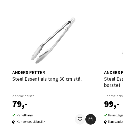
Sandvika - Thon Senter Sandvika
Brodtkorbsgate 7, 1338 Sandvika
Åpent i dag 09-19
0 i butikk
Velg
ANDERS PETTER
ANDERS PET
Steel Essentials tang 30 cm stål
Steel Essentials fiskebenpinsett 12 cm
Bergen - Thon Senter Sartor
børstet
2 anmeldelser
1 anmeldelse
Sartorvegen 12, 5353 Straume
79,-
99,-
Åpent i dag 10-18
0 i butikk
På nettlager
På nettlager
Kan sendes til butikk
Kan sendes til b