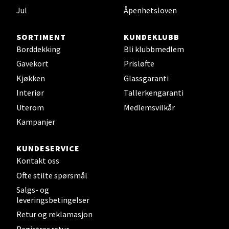
Sjøfartsgata 2, 7714 Steinkjer
Jul
Åpenhetsloven
Åpent i dag 10-18
0 i butikk
SORTIMENT
KUNDEKLUBB
Borddekking
Bli klubbmedlem
Velg
Gavekort
Prisløfte
Kjøkken
Glassgaranti
Interiør
Tallerkengaranti
Uterom
Medlemsvilkår
Leirvik - Stord
Kampanjer
Torgbakken 2, 5401 Stord
Åpent i dag 10-15
KUNDESERVICE
Kontakt oss
0 i butikk
Ofte stilte spørsmål
Salgs- og
Velg
leveringsbetingelser
Retur og reklamasjon
Registrer retur