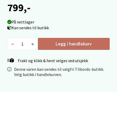
799,-
Mo i Rana - Thon Senter Mo i Rana
Fridtjof Nansensgate 22, 8622 Mo i Rana
På nettlager
Åpent i dag 10-18
Kan sendes til butikk
0 i butikk
Legg i handlekurv
Velg
Frakt og klikk & hent velges ved utsjekk
Denne varen kan sendes til valgfri Tilbords-butikk.
Ålesund - Thon Senter Moa
Velg butikk i handlekurven.
Langelandsvegen 25, 6010 Ålesund
Åpent i dag 10-18
0 i butikk
Velg