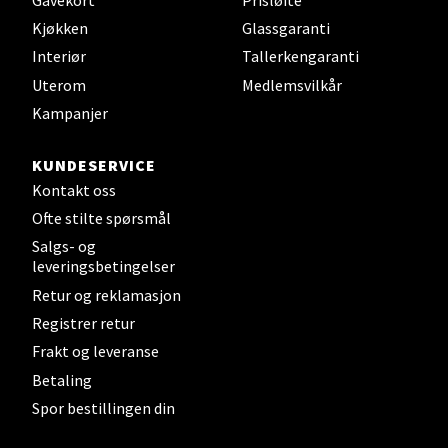
Åpent i dag 10-21
Kjøkken
Glassgaranti
0 i butikk
Interiør
Tallerkengaranti
Uterom
Medlemsvilkår
Velg
Kampanjer
KUNDESERVICE
Kontakt oss
Bergen - Thon Senter Sartor
Ofte stilte spørsmål
Sartorvegen 12, 5353 Straume
Salgs- og
Åpent i dag 10-21
leveringsbetingelser
Retur og reklamasjon
0 i butikk
Registrer retur
Frakt og leveranse
Velg
Betaling
Spor bestillingen din