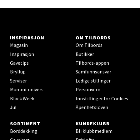
Velg
Orkanger - Thon Senter Orkanger
INSPIRASJON
OM TILBORDS
Magasin
Om Tilbords
Thon Senter Orkanger, Orkdalsveien 113, 7300
Inspirasjon
Butikker
Orkanger
Gavetips
Tilbords-appen
Åpent i dag 09-20
Bryllup
Samfunnsansvar
0 i butikk
Serviser
Ledige stillinger
Mummi-univers
Personvern
Velg
Black Week
Innstillinger for Cookies
Jul
Åpenhetsloven
Sandvika - Thon Senter Sandvika
SORTIMENT
KUNDEKLUBB
Borddekking
Bli klubbmedlem
Brodtkorbsgate 7, 1338 Sandvika
Gavekort
Prisløfte