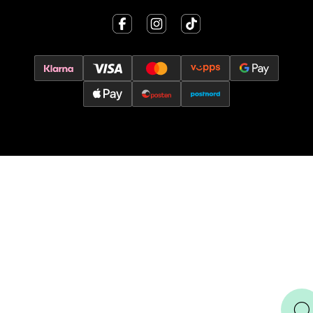
Trondheim - Sirkus Shopping
Falkenborgveien 5, 7044 Trondheim
Åpent i dag 09-21
0 i butikk
Velg
Ski - Thon Senter Ski
Ski Storsenter, Jernbanesvingen 6, 1400 Ski
Åpent i dag 10-21
0 i butikk
Velg