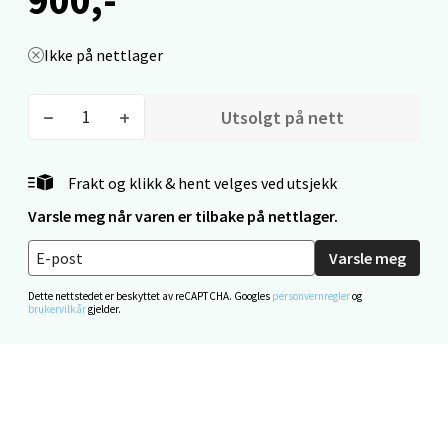
Stavanger og Sandnes - Thon
Senter Madla
Ikke på nettlager
Madlakrossen nr 9, 4042 Stavanger
Utsolgt på nett
Åpent i dag 10-20
0 i butikk
Frakt og klikk & hent velges ved utsjekk
Velg
Varsle meg når varen er tilbake på nettlager.
Varsle meg
Dette nettstedet er beskyttet av reCAPTCHA. Googles
personvernregler
og
Levanger - Magneten
brukervilkår
gjelder.
Moafjæra 14, 7606 Levanger
Åpent i dag 10-20
0 i butikk