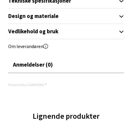
Tekniske spesifikasjoner
Torget 1, 6413 Molde
Design og materiale
Åpent i dag 10-20
0 i butikk
Vedlikehold og bruk
Velg
Om leverandøren
Anmeldelser (0)
Narvik - Thon Senter Malmporten
Bolagsgata 1, 8514 Narvik
Powered by GAMIFIERA.®
Åpent i dag 10-20
0 i butikk
Lignende produkter
Velg