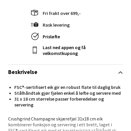
Velg
Fri frakt over 699,-
Rask levering
Mandal - Alti Mandal
Prisløfte
Last ned appen og få
Skarvøyveien 55, 4517 Mandal
velkomstkupong
Åpent i dag 10-20
0 i butikk
Beskrivelse
Velg
FSC®-sertifisert eik gir en robust flate til daglig bruk
Stålhåndtak gjør fjølen enkel å løfte og servere med
31 x 18 cm størrelse passer forberedelser og
servering
Mo i Rana - Thon Senter Mo i Rana
Crushgrind Champagne skjærefjøl 31x18 cm eik
Fridtjof Nansensgate 22, 8622 Mo i Rana
kombinerer funksjon og servering i ett brett, laget i
Åpent i dag 09-19
FSC®-sertifisert eik med et karakteristisk stålhåndtak.