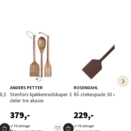
elg
elg
ANDERS PETTER
ROSENDAHL
Stenfors kjøkkenredskaper 3
RÅ stekespade 30 cm brun
deler tre akasie
379,-
229,-
På nettlager
På nettlager