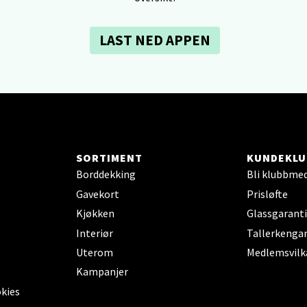
 dag 10-21
V
tikk
LAST NED APPEN
dheim - Sirkus Shopping
borgveien 5, 7044 Trondheim
 dag 09-21
V
tikk
SORTIMENT
KUNDEKLU
Borddekking
Bli klubbme
Gavekort
Prisløfte
- Thon Senter Ski
Kjøkken
Glassgaranti
Interiør
Tallerkengar
rsenter, Jernbanesvingen 6, 1400 Ski
 dag 10-21
Uterom
Medlemsvilk
V
Kampanjer
tikk
okies