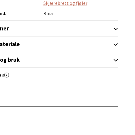
elg
Skjærebrett og fjøler
nd:
Kina
oner
ateriale
elg
 og bruk
en
elg