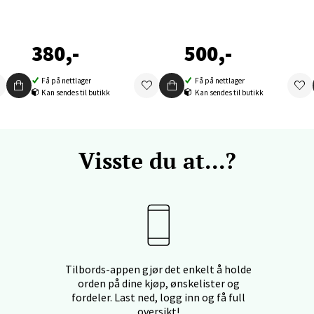
nger - Thon Senter Orkanger
enter Orkanger, Orkdalsveien 113, 7300 Orkanger
380,-
500,-
 dag 09-20
V
Få på nettlager
Få på nettlager
tikk
Kan sendes til butikk
Kan sendes til butikk
vika - Thon Senter Sandvika
Visste du at...?
orbsgate 7, 1338 Sandvika
 dag 10-21
V
tikk
en - Thon Senter Sartor
Tilbords-appen gjør det enkelt å holde
orden på dine kjøp, ønskelister og
fordeler. Last ned, logg inn og få full
vegen 12, 5353 Straume
oversikt!