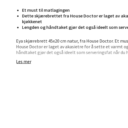
Jupiter
Et must til matlagingen
Åpent i
Dette skjærebrettet fra House Doctor er laget av akas
0 i bu
kjøkkenet
Lengden og håndtaket gjør det også ideelt som serve
Eya skjærebrett 45x20 cm natur, fra House Doctor. Et mus
Stav
House Doctor er laget av akasietre for å sette et varmt o
Madl
håndtaket gjør det også ideelt som serveringsfat når du ha
brød på. Når du ikke bruker skjærebrettet, la det stå opp
Les mer
Madlak
Åpent i
0 i bu
Leva
Moafjæ
Åpent i