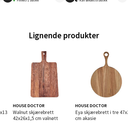
Finnes i 1 butikk
Kan sendes til butikk
V
tikk
en - Oasen Senter
Lignende produkter
ernadottes vei 52, 5147 Fyllingsdalen
 dag 10-21
V
tikk
al - Aunasenteret
nteret, Sunndalsvegen 3, 7340 Oppdal
 dag 10-19
HOUSE DOCTOR
HOUSE DOCTOR
V
tikk
Walnut skjærebrett
Eya skjærebrett i tre 47x32
42x26x1,5 cm valnøtt
cm akasie