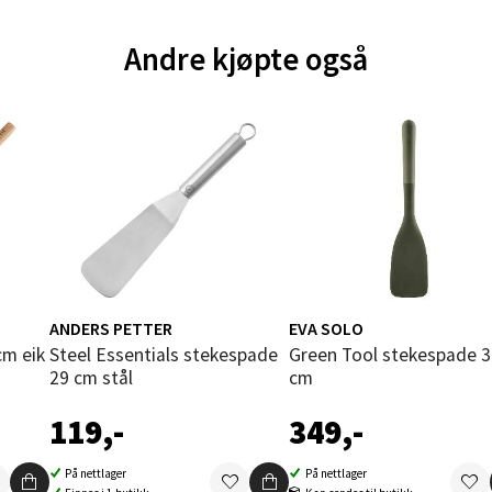
und - Thon Senter Moa
Andre kjøpte også
andsvegen 25, 6010 Ålesund
 dag 10-20
V
tikk
e - Moldetorget
 1, 6413 Molde
 dag 10-20
V
tikk
ANDERS PETTER
EVA SOLO
cm eik
Steel Essentials stekespade
Green Tool stekespade 30,5
29 cm stål
cm
ik - Thon Senter Malmporten
119,-
349,-
gata 1, 8514 Narvik
På nettlager
På nettlager
 dag 10-20