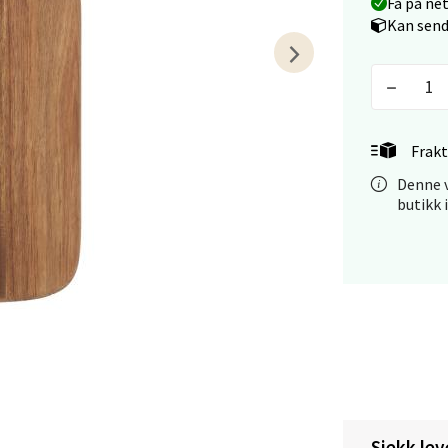
Få på ne
Kan send
tiansand - Markens
arkens markensgate 25B, 4611 Kristiansand
 dag 09-18
V
Frakt
tikk
Denne v
butikk 
 - Linderud
Mogensøns vei 38, 0594 Oslo
 dag 10-21
V
tikk
e/Jæren - M44
Sjekk lev