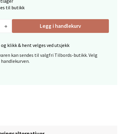
ttlager
es til butikk
Legg i handlekurv
elg
 og klikk & hent velges ved utsjekk
aren kan sendes til valgfri Tilbords-butikk. Velg
i handlekurven.
elg
eringsalternativer