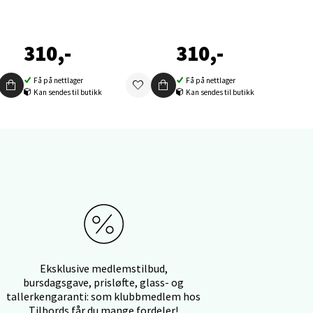
310,-
310,-
elg
Få på nettlager
Få på nettlager
Kan sendes til butikk
Kan sendes til butikk
elg
Eksklusive medlemstilbud,
bursdagsgave, prisløfte, glass- og
tallerkengaranti: som klubbmedlem hos
Tilbords får du mange fordeler!