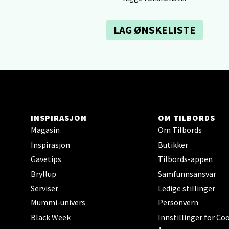
Åpent i
0 i bu
LAG ØNSKELISTE
Tron
Falken
Åpent i
0 i bu
INSPIRASJON
OM TILBORDS
Magasin
Om Tilbords
Inspirasjon
Butikker
Ski 
Gavetips
Tilbords-appen
Bryllup
Samfunnsansvar
Ski Sto
Åpent i
Serviser
Ledige stillinger
Mummi-univers
Personvern
0 i bu
Black Week
Innstillinger for Co