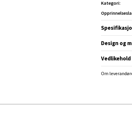
V
Kategori:
tikk
Opprinnelsesla
Spesifikasj
al - Alti Mandal
yveien 55, 4517 Mandal
Design og m
 dag 10-20
V
Vedlikehold
tikk
Om leverandør
 Rana - Thon Senter Mo i Rana
f Nansensgate 22, 8622 Mo i Rana
 dag 09-19
V
tikk