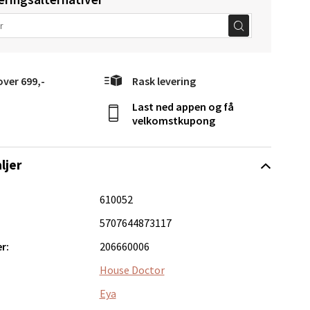
elg
over 699,-
Rask levering
Last ned appen og få
velkomstkupong
ljer
Vel
g
610052
5707644873117
r:
206660006
House Doctor
Eya