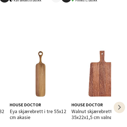
Kan sendes til butikk
Finnes i 1 butikk
elg
elg
HOUSE DOCTOR
HOUSE DOCTOR
elg
Eya skjærebrett i tre 55x12
Walnut skjærebrett
cm akasie
35x22x1,5 cm valnøtt