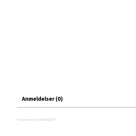
0 i bu
Mand
Skarvø
Åpent i
0 i bu
Mo i
Anmeldelser (0)
Fridtjo
Åpent i
0 i bu
Powered by GAMIFIERA.®