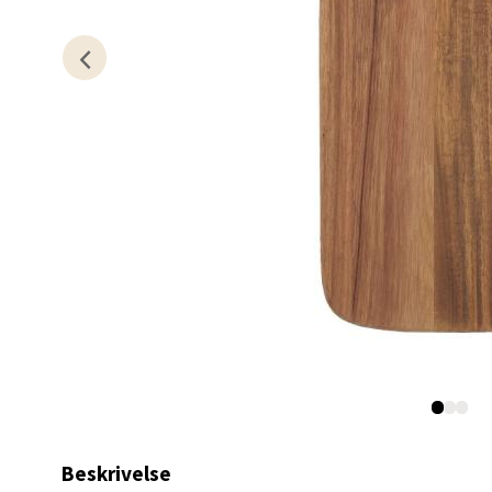
Kris
Lillem
Åpent i
0 i bu
Oslo
Erich 
Åpent i
0 i bu
Bryn
Beskrivelse