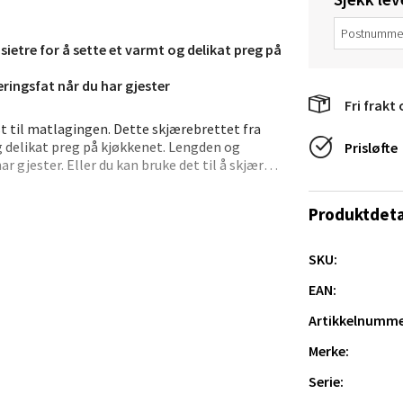
veien 2, 4340 Bryne
 dag 10-20
V
ietre for å sette et varmt og delikat preg på
tikk
ringsfat når du har gjester
Fri frakt 
t til matlagingen. Dette skjærebrettet fra
anger og Sandnes - Thon Senter
g delikat preg på kjøkkenet. Lengden og
Prisløfte
a
r gjester. Eller du kan bruke det til å skjære
 til veggen som en del av kjøkkeninnredningen.
rossen nr 9, 4042 Stavanger
Produktdeta
 dag 10-20
tikk
SKU:
EAN:
Artikkelnumme
nger - Magneten
Merke:
ra 14, 7606 Levanger
Serie:
 dag 10-20