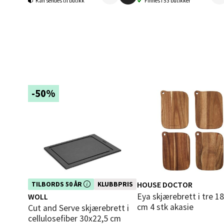
Kan sendes til butikk
Finnes i 53 butikker
0 i bu
Berg
Folke B
Åpent i
-50%
0 i bu
Oppd
Aunase
Åpent i
Dette produktet er inkludert i vår
HOUSE DOCTOR
TILBORDS 50 ÅR
KLUBBPRIS
kampanje. Benytt deg av rabatten i
0 i bu
Eya skjærebrett i tre 18x13
WOLL
dag!
cm 4 stk akasie
Cut and Serve skjærebrett i
cellulosefiber 30x22,5 cm