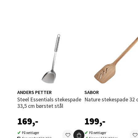
Åles
Langel
Åpent i
0 i bu
Mold
Torget
Åpent i
0 i bu
ANDERS PETTER
SABOR
Steel Essentials stekespade
Nature stekespade 32 
33,5 cm børstet stål
Narv
169,-
199,-
Bolags
På nettlager
På nettlager
Åpent i