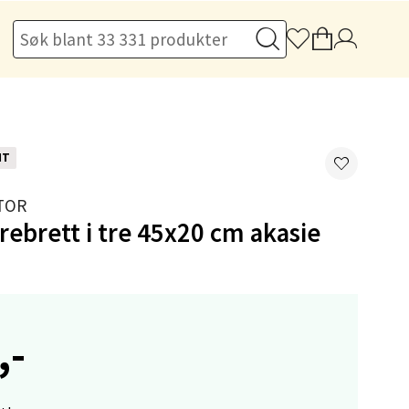
elg
NT
TOR
elg
rebrett i tre 45x20 cm akasie
,-
elg