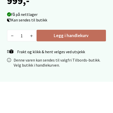
999,-
Mo i Rana - Thon Senter Mo i Rana
Fridtjof Nansensgate 22, 8622 Mo i Rana
Få på nettlager
Åpent i dag 10-18
Kan sendes til butikk
0 i butikk
Legg i handlekurv
Velg
Frakt og klikk & hent velges ved utsjekk
Denne varen kan sendes til valgfri Tilbords-butikk.
Ålesund - Thon Senter Moa
Velg butikk i handlekurven.
Langelandsvegen 25, 6010 Ålesund
Åpent i dag 10-18
0 i butikk
Velg