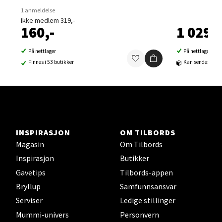
1 anmeldelse
Velg
Ikke medlem 319,-
160,-
1 029,-
På nettlager
På nettlager
Finnes i 53 butikker
Kan sendes til b
Sortland - Sortland Storsenter
Strangata 26, 8400 Sortland
Åpent i dag 10-16
0 i butikk
INSPIRASJON
OM TILBORDS
Magasin
Om Tilbords
Velg
Inspirasjon
Butikker
Gavetips
Tilbords-appen
Bryllup
Samfunnsansvar
Steinkjer - Thon Senter Steinkjer
Serviser
Ledige stillinger
Mummi-univers
Personvern
Sjøfartsgata 2, 7714 Steinkjer