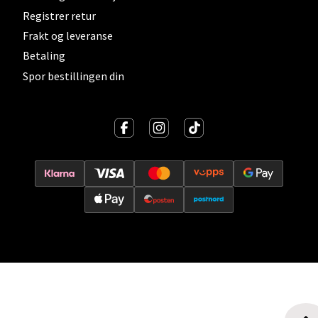
Oslo - Thon Senter Storo
Registrer retur
Frakt og leveranse
Vitaminveien 7 - 9, 0485 Oslo
Åpent i dag 10-19
Betaling
Spor bestillingen din
0 i butikk
Velg
Lillehammer - Strandtorget
Strandtorget, 2609 Lillehammer
Åpent i dag 09-18
0 i butikk
Velg