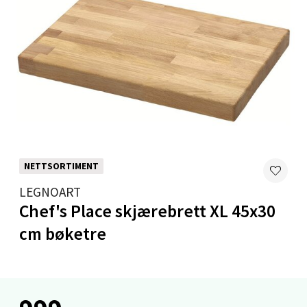
Åpent i dag 10-18
0 i butikk
Velg
Mandal - Alti Mandal
Skarvøyveien 55, 4517 Mandal
NETTSORTIMENT
Åpent i dag 10-18
LEGNOART
0 i butikk
Chef's Place skjærebrett XL 45x30
cm bøketre
Velg