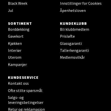
Åpent i dag 10-18
Black Week
Innstillinger for Cookies
Jul
Åpenhetsloven
0 i butikk
SORTIMENT
KUNDEKLUBB
Velg
Borddekking
Bli klubbmedlem
Gavekort
Prisløfte
Kjøkken
Glassgaranti
Leirvik - Stord
Interiør
Tallerkengaranti
Uterom
Medlemsvilkår
Torgbakken 2, 5401 Stord
Kampanjer
Åpent i dag 10-15
0 i butikk
KUNDESERVICE
Kontakt oss
Velg
Ofte stilte spørsmål
Salgs- og
leveringsbetingelser
Retur og reklamasjon