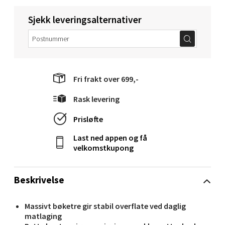
Sjekk leveringsalternativer
Molde - Moldetorget
Torget 1, 6413 Molde
Åpent i dag 10-18
Fri frakt over 699,-
0 i butikk
Rask levering
Velg
Prisløfte
Last ned appen og få
velkomstkupong
Narvik - Thon Senter Malmporten
Beskrivelse
Bolagsgata 1, 8514 Narvik
Åpent i dag 10-18
Massivt bøketre gir stabil overflate ved daglig
0 i butikk
matlaging