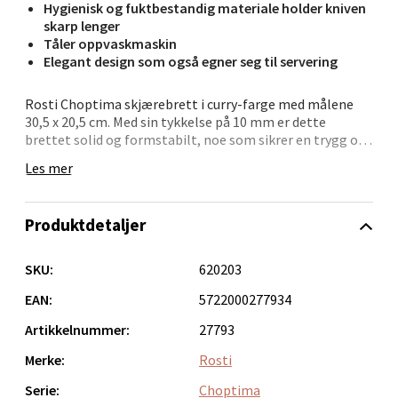
Hygienisk og fuktbestandig materiale holder kniven
Åpent i dag 10-18
skarp lenger
Tåler oppvaskmaskin
0 i butikk
Elegant design som også egner seg til servering
Velg
Rosti Choptima skjærebrett i curry-farge med målene
30,5 x 20,5 cm. Med sin tykkelse på 10 mm er dette
brettet solid og formstabilt, noe som sikrer en trygg og
stabil base når du kutter eller hakker. Det slitesterke
Les mer
materialet er spesielt utviklet for å motstå fuktighet,
Kristiansand - Markens
noe som gjør det enklere å holde brettet hygienisk,
samtidig som det beskytter knivens skarphet. Brettene
Produktdetaljer
Lillemarkens markensgate 25B, 4611 Kristiansand
tåler oppvaskmaskin.
Åpent i dag 10-17
Dette skjærebrettet er ikke bare et verktøy, men også et
SKU:
620203
0 i butikk
dekorativt element takket være den flotte fargen og det
minimalistiske danske designet, skapt av Halskov &
EAN:
5722000277934
Dalsgaard. I tillegg til matlaging kan det brukes til
Velg
Artikkelnummer:
27793
servering, der det egner seg perfekt til å legge frem
brød, tapas eller andre småretter på en stilfull måte.
Merke:
Rosti
Choptima-serien inkluderer tre forskjellige størrelser
Serie:
Choptima