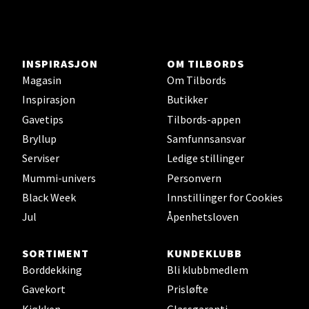
Stavanger og Sandnes - Thon
INSPIRASJON
OM TILBORDS
Senter Madla
Magasin
Om Tilbords
Inspirasjon
Butikker
Madlakrossen nr 9, 4042 Stavanger
Gavetips
Tilbords-appen
Åpent i dag 10-19
Bryllup
Samfunnsansvar
0 i butikk
Serviser
Ledige stillinger
Mummi-univers
Personvern
Velg
Black Week
Innstillinger for Cookies
Jul
Åpenhetsloven
Levanger - Magneten
SORTIMENT
KUNDEKLUBB
Borddekking
Bli klubbmedlem
Moafjæra 14, 7606 Levanger
Gavekort
Prisløfte
Åpent i dag 10-18
Kjøkken
Glassgaranti