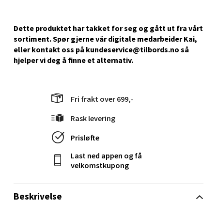
Velg
Dette produktet har takket for seg og gått ut fra vårt
sortiment. Spør gjerne vår digitale medarbeider Kai,
eller kontakt oss på kundeservice@tilbords.no så
hjelper vi deg å ﬁnne et alternativ.
Stavanger og Sandnes - Kvadrat
Gamle Stokkavei 1, 4313 Sandnes
Fri frakt over 699,-
Åpent i dag 10-18
Rask levering
0 i butikk
Prisløfte
Velg
Last ned appen og få
velkomstkupong
Bergen - Thon Senter Lagunen
Beskrivelse
Laguneveien 1, 5239 Bergen