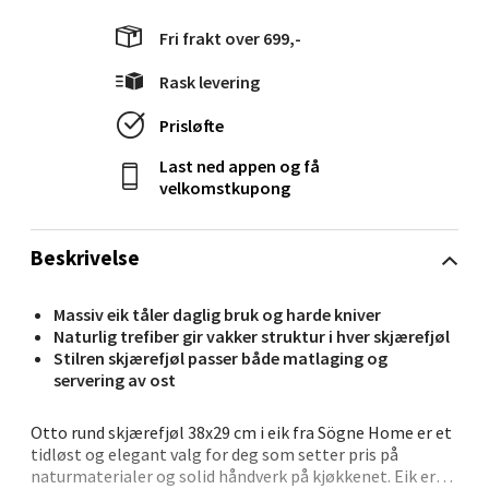
Langelandsvegen 25, 6010 Ålesund
Åpent i dag 10-18
Fri frakt over 699,-
0 i butikk
Rask levering
Prisløfte
Velg
Last ned appen og få
velkomstkupong
Molde - Moldetorget
Beskrivelse
Torget 1, 6413 Molde
Åpent i dag 10-18
Massiv eik tåler daglig bruk og harde kniver
Naturlig trefiber gir vakker struktur i hver skjærefjøl
0 i butikk
Stilren skjærefjøl passer både matlaging og
servering av ost
Velg
Otto rund skjærefjøl 38x29 cm i eik fra Sögne Home er et
tidløst og elegant valg for deg som setter pris på
naturmaterialer og solid håndverk på kjøkkenet. Eik er