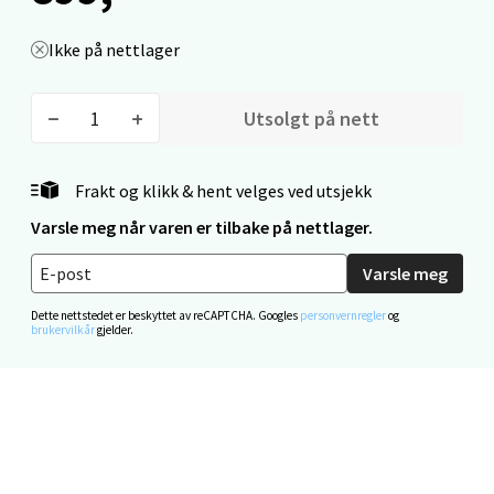
0 i butikk
Ikke på nettlager
Velg
Utsolgt på nett
Mo i Rana - Thon Senter Mo i Rana
Frakt og klikk & hent velges ved utsjekk
Fridtjof Nansensgate 22, 8622 Mo i Rana
Varsle meg når varen er tilbake på nettlager.
Åpent i dag 10-18
Varsle meg
0 i butikk
Dette nettstedet er beskyttet av reCAPTCHA. Googles
personvernregler
og
brukervilkår
gjelder.
Velg
Ålesund - Thon Senter Moa