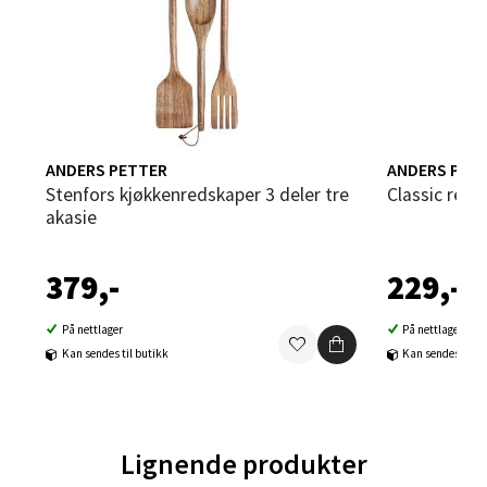
0 i butikk
Velg
ANDERS PETTER
ANDERS PET
Sandvika - Thon Senter Sandvika
Stenfors kjøkkenredskaper 3 deler tre
Classic red
akasie
Brodtkorbsgate 7, 1338 Sandvika
Åpent i dag 09-19
379,-
229,-
0 i butikk
På nettlager
På nettlager
Velg
Kan sendes til butikk
Kan sendes til b
Bergen - Thon Senter Sartor
Lignende produkter