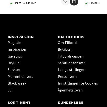
Finnes i 53 butikker
Finnes i 1 butikk
Ski - Thon Senter Ski
Ski Storsenter, Jernbanesvingen 6, 1400 Ski
Åpent i dag 10-19
0 i butikk
INSPIRASJON
OM TILBORDS
Magasin
Om Tilbords
Velg
Inspirasjon
Butikker
Gavetips
Tilbords-appen
Bryllup
Samfunnsansvar
Sortland - Sortland Storsenter
Serviser
Ledige stillinger
Mummi-univers
Personvern
Strangata 26, 8400 Sortland
Black Week
Innstillinger for Cookies
Åpent i dag 10-16
Jul
Åpenhetsloven
0 i butikk
SORTIMENT
KUNDEKLUBB