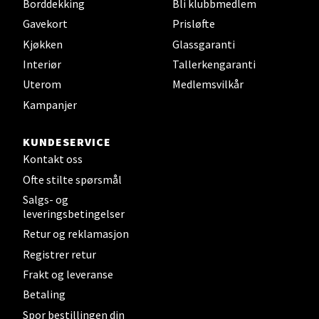
Velg
Borddekking
Bli klubbmedlem
Gavekort
Prisløfte
Kjøkken
Glassgaranti
Interiør
Tallerkengaranti
Steinkjer - Thon Senter Steinkjer
Uterom
Medlemsvilkår
Sjøfartsgata 2, 7714 Steinkjer
Kampanjer
Åpent i dag 10-18
KUNDESERVICE
0 i butikk
Kontakt oss
Ofte stilte spørsmål
Velg
Salgs- og
leveringsbetingelser
Retur og reklamasjon
Leirvik - Stord
Registrer retur
Frakt og leveranse
Torgbakken 2, 5401 Stord
Betaling
Åpent i dag 10-15
Spor bestillingen din