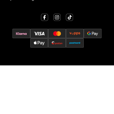
0 i butikk
Velg
Oslo - Thon Senter Storo
Vitaminveien 7 - 9, 0485 Oslo
Åpent i dag 10-19
0 i butikk
Velg
Lillehammer - Strandtorget