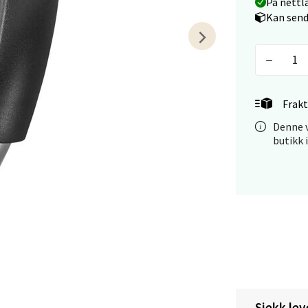
På nettl
Kan send
tiansand - Markens
arkens markensgate 25B, 4611 Kristiansand
 dag 09-18
V
Frakt
tikk
Denne v
butikk 
 - Linderud
Mogensøns vei 38, 0594 Oslo
 dag 10-21
V
tikk
e/Jæren - M44
Sjekk lev