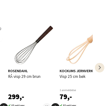
elg
elg
ROSENDAHL
KOCKUMS JERNVERK
RÅ visp 29 cm brun
Visp 25 cm bøk
1 anmeldelse
299,-
79,-
På nettlager
På nettlager