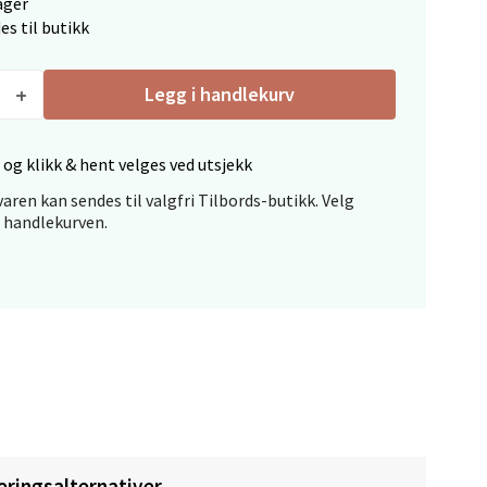
ager
es til butikk
Legg i handlekurv
elg
 og klikk & hent velges ved utsjekk
aren kan sendes til valgfri Tilbords-butikk. Velg
i handlekurven.
elg
eringsalternativer