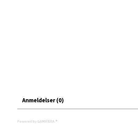
ryddigere.
0 i bu
Mand
Skarvø
Åpent i
0 i bu
Mo i
Anmeldelser (0)
Fridtjo
Åpent i
0 i bu
Powered by GAMIFIERA.®