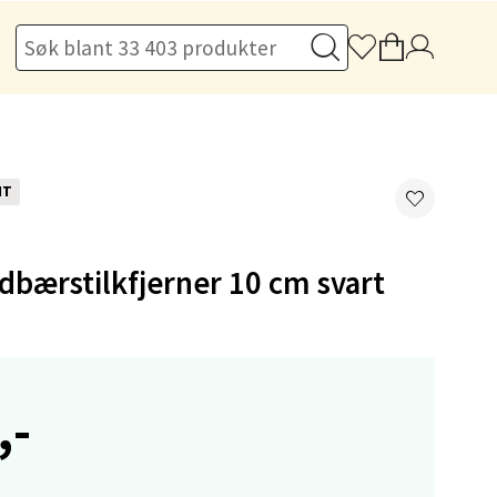
elg
NT
elg
rdbærstilkfjerner 10 cm svart
,-
elg