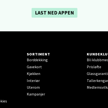
 dag 10-21
V
tikk
LAST NED APPEN
dheim - Sirkus Shopping
borgveien 5, 7044 Trondheim
 dag 09-21
V
tikk
SORTIMENT
KUNDEKLU
Borddekking
Bli klubbme
Gavekort
Prisløfte
- Thon Senter Ski
Kjøkken
Glassgaranti
Interiør
Tallerkengar
rsenter, Jernbanesvingen 6, 1400 Ski
Uterom
Medlemsvilk
 dag 10-21
V
Kampanjer
tikk
okies