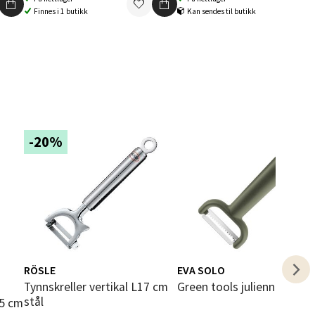
elg
Finnes i 1 butikk
Kan sendes til butikk
elg
-20%
elg
RÖSLE
EVA SOLO
Tynnskreller vertikal L17 cm
Green tools julienne-skrell
stål