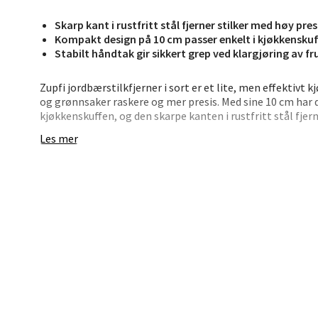
Jupiter
Skarp kant i rustfritt stål fjerner stilker med høy pres
Åpent i
Kompakt design på 10 cm passer enkelt i kjøkkensku
Stabilt håndtak gir sikkert grep ved klargjøring av f
0 i bu
Zupfi jordbærstilkfjerner i sort er et lite, men effektivt
og grønnsaker raskere og mer presis. Med sine 10 cm har
Stav
kjøkkenskuffen, og den skarpe kanten i rustfritt stål fjern
håndtaket sikrer godt grep, slik at du jobber trygt og ko
Madl
Les mer
Stilkfjerneren brukes ved å føre den ned i jordbæret rundt
Madlak
med den grønne kronen. Den fungerer også fint til å fjer
Åpent i
og grønnsaker. Etter bruk skylles redskapet under rennend
skuffen.
0 i bu
• Kompakt lengde på 10 cm som passer i kjøkkenskuffen
• Skarp kant i rustfritt stål for presis fjerning av stilker
• Stabilt håndtak som gir sikkert grep
Leva
• Sort design med tydelig form
• Praktisk hjelpemiddel ved klargjøring av frukt og grønn
Moafjæ
Åpent i
Et smart lite redskap som gjør jobben med å rense jordbæ