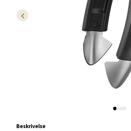
Kris
Lillem
Åpent i
0 i bu
Oslo
Erich 
Åpent i
0 i bu
Bryn
Beskrivelse