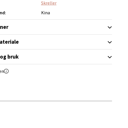
elg
Skreller
nd:
Kina
oner
ateriale
elg
 og bruk
en
elg