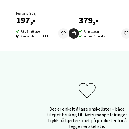
Orka
Førpris 329,-
197,-
379,-
Thon S
Åpent i
Få på nettlager
På nettlager
0 i bu
Kan sendes til butikk
Finnes i 1 butikk
Sand
Brodtk
Åpent i
0 i bu
Det er enkelt å lage ønskelister – både
Berg
til eget bruk og til livets mange feiringer.
Trykk på hjerteikonet på produkter for å
Sartor
legge i ønskeliste.