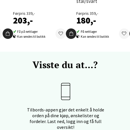
stål/svart
nger - Thon Senter Orkanger
Førpris 339,-
Førpris 359,-
203,-
180,-
enter Orkanger, Orkdalsveien 113, 7300 Orkanger
 dag 09-20
V
Få på nettlager
På nettlager
tikk
Kan sendes til butikk
Kan sendes til butikk
vika - Thon Senter Sandvika
Visste du at...?
orbsgate 7, 1338 Sandvika
 dag 10-21
V
tikk
Tilbords-appen gjør det enkelt å holde
en - Thon Senter Sartor
orden på dine kjøp, ønskelister og
fordeler. Last ned, logg inn og få full
vegen 12, 5353 Straume
oversikt!