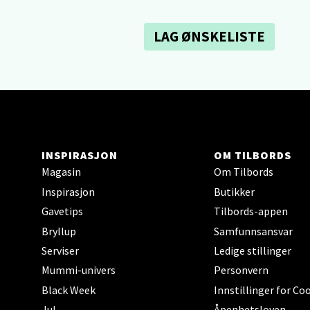
Åpent i
0 i bu
LAG ØNSKELISTE
Tron
Falken
Åpent i
0 i bu
INSPIRASJON
OM TILBORDS
Magasin
Om Tilbords
Inspirasjon
Butikker
Ski 
Gavetips
Tilbords-appen
Bryllup
Samfunnsansvar
Ski Sto
Serviser
Ledige stillinger
Åpent i
Mummi-univers
Personvern
0 i bu
Black Week
Innstillinger for Co
Jul
Åpenhetsloven