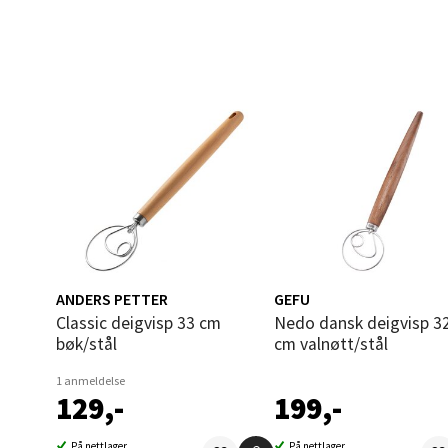
Åles
Langel
Åpent i
0 i bu
Mold
Torget
Åpent i
ANDERS PETTER
GEFU
0 i bu
Classic deigvisp 33 cm
Nedo dansk deigvisp 32x2,5
bøk/stål
cm valnøtt/stål
Narv
1 anmeldelse
129,-
199,-
Bolags
Åpent i
På nettlager
På nettlager