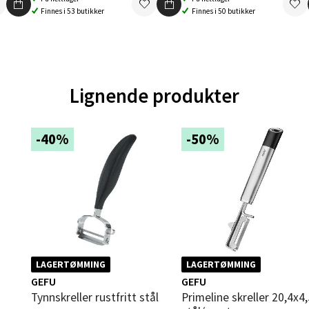
V
Finnes i 53 butikker
Finnes i 50 butikker
tikk
en - Oasen Senter
Lignende produkter
ernadottes vei 52, 5147 Fyllingsdalen
 dag 10-21
V
-40%
-50%
tikk
al - Aunasenteret
nteret, Sunndalsvegen 3, 7340 Oppdal
 dag 10-19
V
LAGERTØMMING
LAGERTØMMING
tikk
GEFU
GEFU
Tynnskreller rustfritt stål
Primeline skreller 20,4x4,5 cm