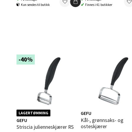
Kan sendes til butikk
Finnes i 41 butikker
0 i bu
Berg
Folke B
Åpent i
-40%
0 i bu
Oppd
Aunase
Åpent i
GEFU
LAGERTØMMING
0 i bu
Kål-, grønnsaks- og
GEFU
osteskjærer
Striscia julienneskjærer RS