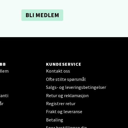
elg
BLI MEDLEM
elg
BB
KUNDESERVICE
dlem
Kontakt oss
Ofte stilte spørsmål
Salgs- og leveringsbetingelser
anti
Retur og reklamasjon
år
Registrer retur
elg
Frakt og leveranse
Betaling
Spor bestillingen din