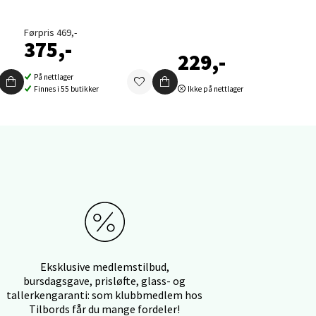
Førpris 469,-
375,-
229,-
elg
På nettlager
Finnes i 55 butikker
Ikke på nettlager
elg
Eksklusive medlemstilbud,
bursdagsgave, prisløfte, glass- og
tallerkengaranti: som klubbmedlem hos
Tilbords får du mange fordeler!