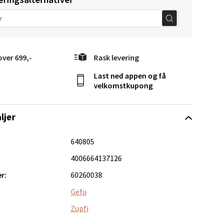
elg
over 699,-
Rask levering
Last ned appen og få
velkomstkupong
ljer
Vel
g
640805
4006664137126
r:
60260038
Gefu
Zupfi