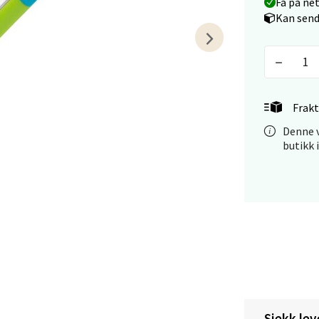
Få på ne
Kan send
tiansand - Markens
arkens markensgate 25B, 4611 Kristiansand
 dag 09-18
Frakt
V
tikk
Denne v
butikk 
 - Linderud
Mogensøns vei 38, 0594 Oslo
 dag 10-21
V
tikk
e/Jæren - M44
Sjekk lev