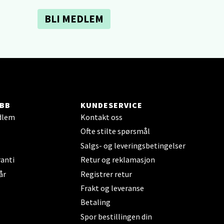
BLI MEDLEM
elg
BB
KUNDESERVICE
elg
dlem
Kontakt oss
Ofte stilte spørsmål
Salgs- og leveringsbetingelser
anti
Retur og reklamasjon
år
Registrer retur
Frakt og leveranse
elg
Betaling
Spor bestillingen din