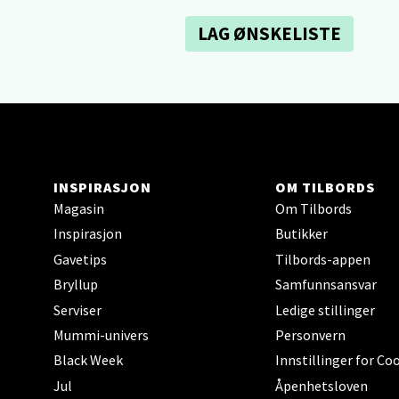
Sartor
Åpent i
LAG ØNSKELISTE
0 i bu
Tron
Falken
Åpent i
INSPIRASJON
OM TILBORDS
Magasin
Om Tilbords
0 i bu
Inspirasjon
Butikker
Gavetips
Tilbords-appen
Ski 
Bryllup
Samfunnsansvar
Serviser
Ledige stillinger
Ski Sto
Mummi-univers
Personvern
Åpent i
Black Week
Innstillinger for Co
0 i bu
Jul
Åpenhetsloven