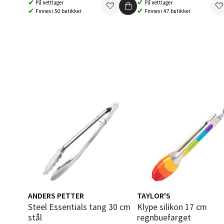
På nettlager
På nettlager
Åpent i
Finnes i 50 butikker
Finnes i 47 butikker
0 i bu
Berg
Folke B
Åpent i
0 i bu
Oppd
Aunase
Åpent i
ANDERS PETTER
TAYLOR'S
0 i bu
Steel Essentials tang 30 cm
Klype silikon 17 cm
stål
regnbuefarget