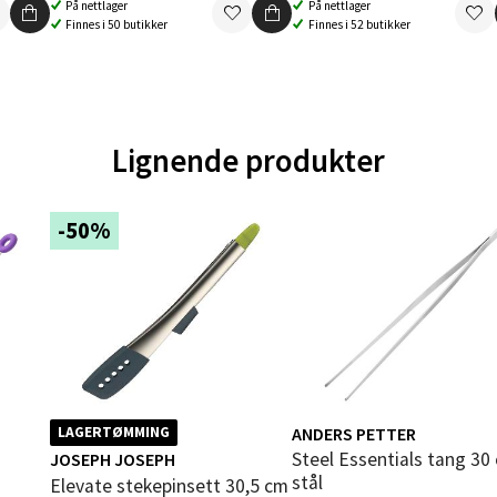
På nettlager
På nettlager
 dag 10-20
Finnes i 50 butikker
Finnes i 52 butikker
V
tikk
en - Oasen Senter
Lignende produkter
ernadottes vei 52, 5147 Fyllingsdalen
 dag 10-21
-50%
V
tikk
al - Aunasenteret
nteret, Sunndalsvegen 3, 7340 Oppdal
 dag 10-19
ANDERS PETTER
LAGERTØMMING
V
tikk
Steel Essentials tang 30 cm
JOSEPH JOSEPH
stål
Elevate stekepinsett 30,5 cm