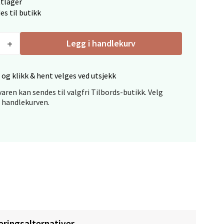
ttlager
es til butikk
Legg i handlekurv
 og klikk & hent velges ved utsjekk
elg
aren kan sendes til valgfri Tilbords-butikk. Velg
i handlekurven.
elg
eringsalternativer