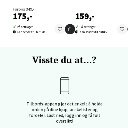
Førpris 349,-
nger - Thon Senter Orkanger
175,-
159,-
enter Orkanger, Orkdalsveien 113, 7300 Orkanger
På nettlager
På nettlager
 dag 09-20
Kan sendes til butikk
Kan sendes til butikk
V
tikk
Visste du at...?
vika - Thon Senter Sandvika
orbsgate 7, 1338 Sandvika
 dag 10-21
V
tikk
Tilbords-appen gjør det enkelt å holde
orden på dine kjøp, ønskelister og
en - Thon Senter Sartor
fordeler. Last ned, logg inn og få full
oversikt!