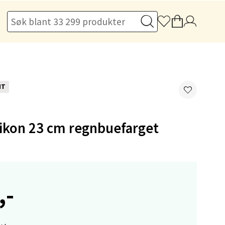
elg
NT
elg
likon 23 cm regnbuefarget
,-
elg