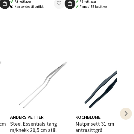
På nettlager
På nettlager
Kan sendes til butikk
Finnes i 56 butikker
elg
elg
ANDERS PETTER
KOCHBLUME
elg
Steel Essentials tang
Matpinsett 31 cm
m/knekk 20,5 cm stål
antrasittgrå