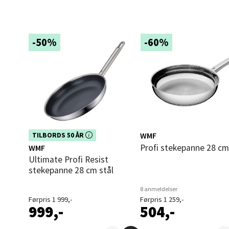
Åles
Langel
-50%
-60%
Åpent i
0 i bu
Mold
Torget
Dette produktet er inkludert i vår
WMF
TILBORDS 50 ÅR
kampanje. Benytt deg av rabatten i
Åpent i
Profi stekepanne 28 c
WMF
dag!
Ultimate Profi Resist
0 i bu
stekepanne 28 cm stål
8 anmeldelser
Førpris 1 999,-
Førpris 1 259,-
Narv
999,-
504,-
Bolags