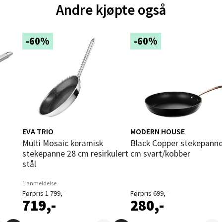
Andre kjøpte også
und - Thon Senter Moa
andsvegen 25, 6010 Ålesund
-60%
-60%
 dag 10-20
V
tikk
e - Moldetorget
 1, 6413 Molde
EVA TRIO
MODERN HOUSE
 dag 10-20
m
Multi Mosaic keramisk
Black Copper stekepanne 20
V
stekepanne 28 cm resirkulert
cm svart/kobber
tikk
stål
1 anmeldelse
Førpris 1 799,-
Førpris 699,-
ik - Thon Senter Malmporten
719,-
280,-
gata 1, 8514 Narvik