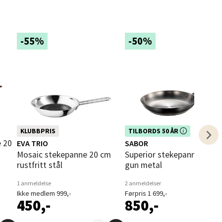
-55%
-50%
elg
Dette produktet er inkludert i vår
KLUBBPRIS
TILBORDS 50 ÅR
kampanje. Benytt deg av rabatten i
EVA TRIO
SABOR
dag!
elg
Mosaic stekepanne 20 cm
Superior stekepanne 28 cm
rustfritt stål
gun metal
1 anmeldelse
2 anmeldelser
Ikke medlem 999,-
Førpris 1 699,-
450,-
850,-