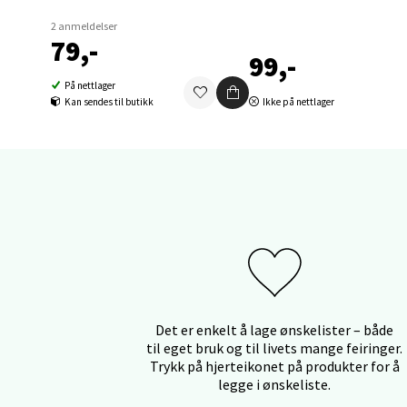
2 anmeldelser
Orka
79,-
99,-
Thon S
På nettlager
Åpent i
Kan sendes til butikk
Ikke på nettlager
0 i bu
Sand
Brodtk
Åpent i
0 i bu
Det er enkelt å lage ønskelister – både
til eget bruk og til livets mange feiringer.
Berg
Trykk på hjerteikonet på produkter for å
legge i ønskeliste.