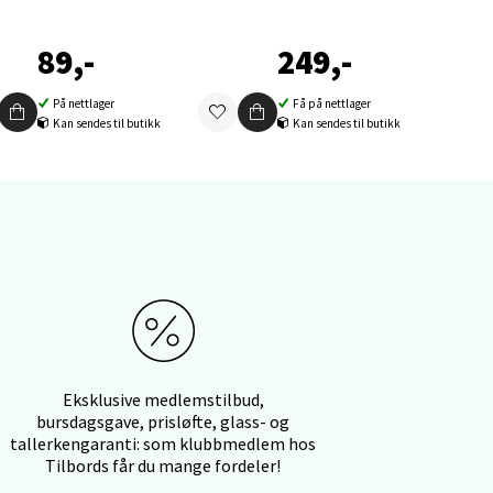
89,-
249,-
På nettlager
Få på nettlager
Kan sendes til butikk
Kan sendes til butikk
elg
elg
Eksklusive medlemstilbud,
bursdagsgave, prisløfte, glass- og
tallerkengaranti: som klubbmedlem hos
Tilbords får du mange fordeler!