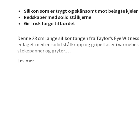
Silikon som er trygt og skånsomt mot belagte kjeler
Jupiter
Redskaper med solid stålkjerne
Åpent i
Gir frisk farge til bordet
0 i bu
Denne 23 cm lange silikontangen fra Taylor’s Eye Witness
er laget med en solid stålkropp og gripeflater i varmebest
stekepanner og gryter.
Stav
Les mer
Madl
Bruk den til å vende kjøtt, blande salater eller servere ret
kjøkkenet som ute ved grillen.
Madlak
• 23 cm tang – allsidig og enkel å håndtere
Åpent i
• Skånsom mot non-stick-belegg
• Tåler varme opp til 260 °C
0 i bu
• Med solid stålkjerne for god kontroll
• Kan vaskes i oppvaskmaskin
Leva
Perfekt til matlaging, grilling og servering.
Moafjæ