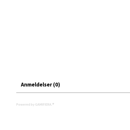
Åpent i
0 i bu
Mand
Skarvø
Åpent i
0 i bu
Anmeldelser (0)
Mo i
Fridtjo
Powered by GAMIFIERA.®
Åpent i
0 i bu