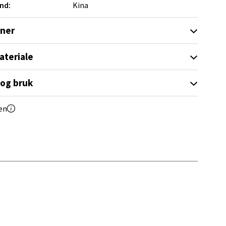
nd:
Kina
elg
oner
ateriale
 og bruk
elg
en
elg