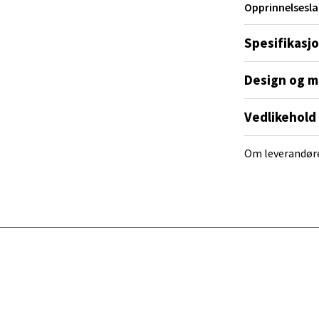
 dag 10-20
Opprinnelsesla
V
tikk
Spesifikasj
Design og m
al - Alti Mandal
Vedlikehold
yveien 55, 4517 Mandal
 dag 10-20
V
Om leverandør
tikk
 Rana - Thon Senter Mo i Rana
f Nansensgate 22, 8622 Mo i Rana
 dag 09-19
V
tikk