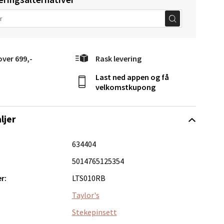
elg
over 699,-
Rask levering
Last ned appen og få
velkomstkupong
ljer
Vel
634404
g
5014765125354
r:
LTS010RB
Taylor's
Stekepinsett