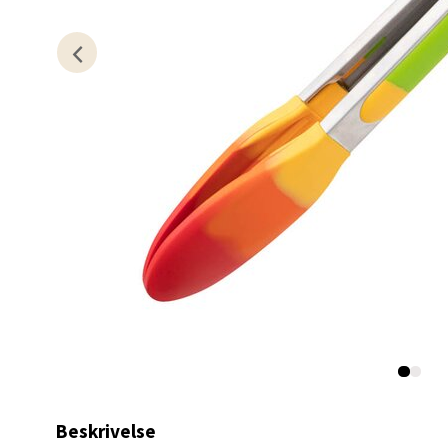
Kris
Lillem
Åpent i
0 i bu
Oslo
Erich 
Åpent i
0 i bu
Beskrivelse
Bryn