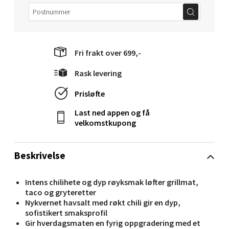
Langelandsvegen 25, 6010 Ålesund
Åpent i dag 10-20
6 i butikk
Fri frakt over 699,-
Velg
Rask levering
Prisløfte
Molde - Moldetorget
Last ned appen og få
velkomstkupong
Torget 1, 6413 Molde
Åpent i dag 10-20
Beskrivelse
0 i butikk
Intens chilihete og dyp røyksmak løfter grillmat,
Velg
taco og gryteretter
Nykvernet havsalt med røkt chili gir en dyp,
sofistikert smaksprofil
Gir hverdagsmaten en fyrig oppgradering med et