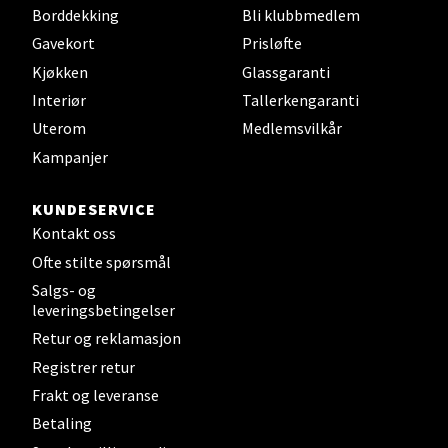
Borddekking
Bli klubbmedlem
Gavekort
Prisløfte
Kjøkken
Glassgaranti
Steinkjer - Thon Senter Steinkjer
Interiør
Tallerkengaranti
Uterom
Medlemsvilkår
Sjøfartsgata 2, 7714 Steinkjer
Kampanjer
Åpent i dag 10-20
0 i butikk
KUNDESERVICE
Kontakt oss
Velg
Ofte stilte spørsmål
Salgs- og
leveringsbetingelser
Retur og reklamasjon
Leirvik - Stord
Registrer retur
Frakt og leveranse
Torgbakken 2, 5401 Stord
Åpent i dag 10-17
Betaling