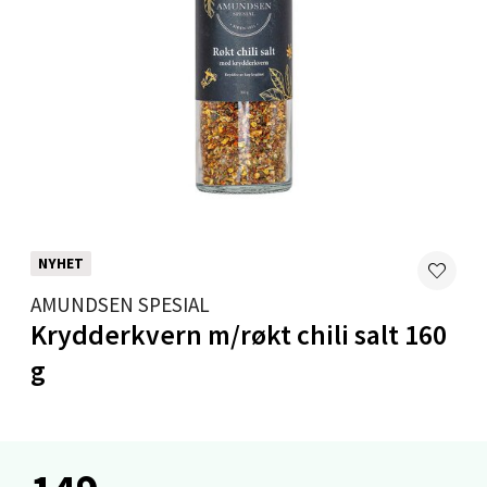
Levanger - Magneten
Moafjæra 14, 7606 Levanger
Åpent i dag 10-20
6 i butikk
NYHET
Velg
AMUNDSEN SPESIAL
Krydderkvern m/røkt chili salt 160
g
Mandal - Alti Mandal
Skarvøyveien 55, 4517 Mandal
Åpent i dag 10-20
6 i butikk