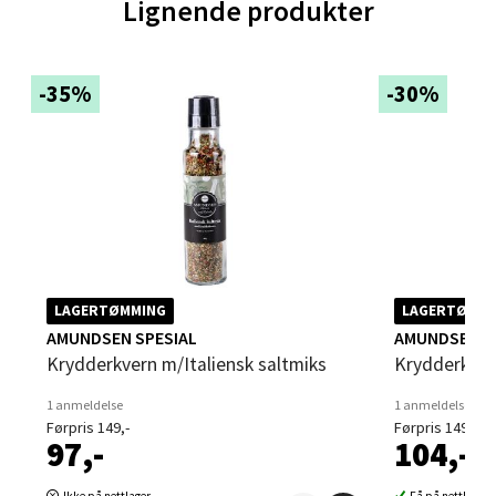
Lignende produkter
Sartorvegen 12, 5353 Straume
Åpent i dag 10-21
6 i butikk
-35%
-30%
Velg
Trondheim - Sirkus Shopping
Falkenborgveien 5, 7044 Trondheim
LAGERTØMMING
LAGERTØMMI
Åpent i dag 09-21
AMUNDSEN SPESIAL
AMUNDSEN S
Krydderkvern m/Italiensk saltmiks
Krydderkver
6 i butikk
1 anmeldelse
1 anmeldelse
Velg
Førpris 149,-
Førpris 149,-
97,-
104,-