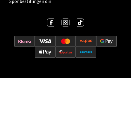
Spor bestillingen din
6 i butikk
Velg
Oslo - Thon Senter Storo
Vitaminveien 7 - 9, 0485 Oslo
Åpent i dag 10-21
0 i butikk
Velg
Lillehammer - Strandtorget