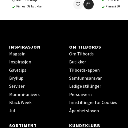
Ikke på nettlager
Få på nettlager
Finnes i 39 butikker
Finnes i 50 buti
Ski - Thon Senter Ski
Ski Storsenter, Jernbanesvingen 6, 1400 Ski
Åpent i dag 10-21
6 i butikk
INSPIRASJON
OM TILBORDS
Magasin
Om Tilbords
Velg
Inspirasjon
Butikker
Gavetips
Tilbords-appen
Bryllup
Samfunnsansvar
Sortland - Sortland Storsenter
Serviser
Ledige stillinger
Mummi-univers
Personvern
Strangata 26, 8400 Sortland
Åpent i dag 10-19
Black Week
Innstillinger for Cookies
Jul
Åpenhetsloven
0 i butikk
SORTIMENT
KUNDEKLUBB
Velg