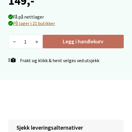
149,-
Velg
Få på nettlager
På lager i 21 butikker
Legg i handlekurv
Mo i Rana - Thon Senter Mo i Rana
Fridtjof Nansensgate 22, 8622 Mo i Rana
Frakt og klikk & hent velges ved utsjekk
Åpent i dag 09-19
6 i butikk
Velg
Ålesund - Thon Senter Moa
Sjekk leveringsalternativer