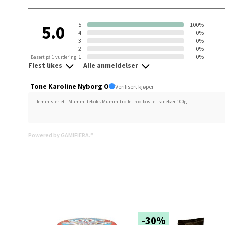
Narv
5
100%
5.0
4
0%
3
0%
Bolags
2
0%
1
0%
Basert på 1 vurdering
Åpent i
Flest likes
Alle anmeldelser
0 i bu
Tone Karoline Nyborg O
Verifisert kjøper
Teministeriet - Mummi teboks Mummitrollet rooibos te tranebær 100g
Berg
Powered by GAMIFIERA.®
Folke B
Åpent i
0 i bu
Oppd
-30%