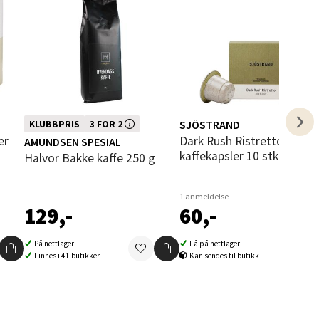
elg
Denne varen inngår i vår 3 for 2
SJÖSTRAND
KLUBBPRIS
3 FOR 2
kampanje. Vi spanderer den rimeligste
Dark Rush Ristretto
AMUNDSEN SPESIAL
kaffekapsler 10 stk
Halvor Bakke kaffe 250 g
elg
1 anmeldelse
129,-
60,-
På nettlager
Få på nettlager
Finnes i 41 butikker
Kan sendes til butikk
elg