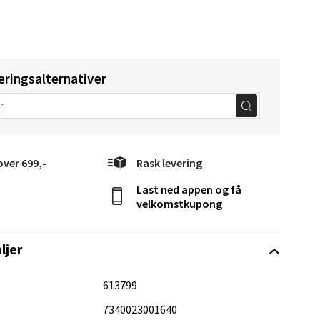
eringsalternativer
elg
over 699,-
Rask levering
Last ned appen og få
velkomstkupong
elg
ljer
613799
7340023001640