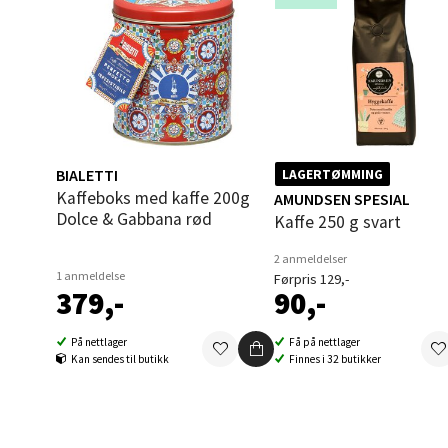
Aunase
Åpent i
0 i bu
Orka
BIALETTI
LAGERTØMMING
Thon S
Kaffeboks med kaffe 200g
AMUNDSEN SPESIAL
Åpent i
Dolce & Gabbana rød
Kaffe 250 g svart
0 i bu
2 anmeldelser
1 anmeldelse
Førpris 129,-
379,-
90,-
Sand
På nettlager
Få på nettlager
Kan sendes til butikk
Finnes i 32 butikker
Brodtk
Åpent i
0 i bu