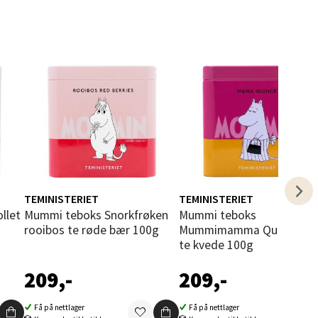
elg
TEMINISTERIET
TEMINISTERIET
Mummi teboks Snorkfrøken
Mummi teboks
rooibos te røde bær 100g
Mummimamma Quince sva
elg
te kvede 100g
209,-
209,-
Få på nettlager
Få på nettlager