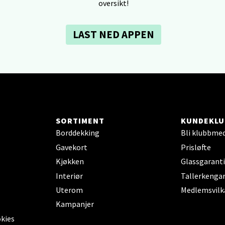
oversikt!
V
tikk
LAST NED APPEN
dheim - Sirkus Shopping
borgveien 5, 7044 Trondheim
 dag 09-21
V
tikk
SORTIMENT
KUNDEKLU
Borddekking
Bli klubbme
- Thon Senter Ski
Gavekort
Prisløfte
Kjøkken
Glassgaranti
rsenter, Jernbanesvingen 6, 1400 Ski
Interiør
Tallerkengar
 dag 10-21
V
Uterom
Medlemsvilk
tikk
Kampanjer
okies