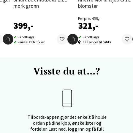
nger - Thon Senter Orkanger
mørk grønn
blomster
enter Orkanger, Orkdalsveien 113, 7300 Orkanger
Førpris 459,-
 dag 09-20
399,-
321,-
V
tikk
På nettlager
På nettlager
Finnes i 49 butikker
Kan sendes til butikk
vika - Thon Senter Sandvika
Visste du at...?
orbsgate 7, 1338 Sandvika
 dag 10-21
V
tikk
en - Thon Senter Sartor
Tilbords-appen gjør det enkelt å holde
orden på dine kjøp, ønskelister og
vegen 12, 5353 Straume
fordeler. Last ned, logg inn og få full
 dag 10-21