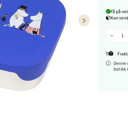
Få på ne
tiansand - Markens
Kan send
arkens markensgate 25B, 4611 Kristiansand
 dag 09-18
V
tikk
Frakt
Denne v
 - Linderud
butikk 
Mogensøns vei 38, 0594 Oslo
 dag 10-21
V
tikk
e/Jæren - M44