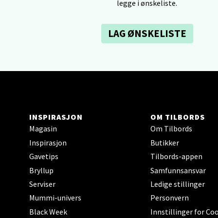
legge i ønskeliste.
0 i bu
LAG ØNSKELISTE
Tron
Falken
Åpent i
0 i bu
INSPIRASJON
OM TILBORDS
Magasin
Om Tilbords
Ski 
Inspirasjon
Butikker
Gavetips
Tilbords-appen
Ski Sto
Bryllup
Samfunnsansvar
Åpent i
Serviser
Ledige stillinger
0 i bu
Mummi-univers
Personvern
Black Week
Innstillinger for Co