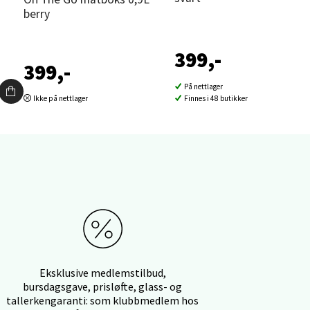
berry
399,-
elg
399,-
På nettlager
Ikke på nettlager
Finnes i 48 butikker
elg
Eksklusive medlemstilbud,
bursdagsgave, prisløfte, glass- og
tallerkengaranti: som klubbmedlem hos