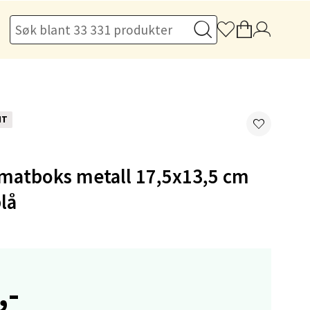
elg
NT
elg
atboks metall 17,5x13,5 cm
blå
elg
,-