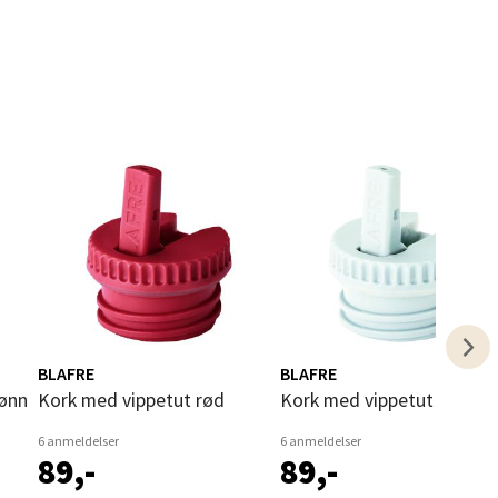
elg
elg
BLAFRE
BLAFRE
rønn
Kork med vippetut rød
Kork med vippetut lys blå
6 anmeldelser
6 anmeldelser
89,-
89,-
elg