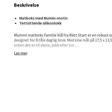
Jupiter
Beskrivelse
Åpent i
0 i bu
Matboks med Mumin-motiv
Tettsittende silikonlokk
Stav
Mummi matboks Familie blå fra Rätt Start er en robust og
designet for å tåle daglig bruk. Med sine mål på 17,5 x 13,
Madl
enten det er til skole, jobb eller tur.
Les mer
Madlak
Lokket i fleksibel silikon sikrer enkel åpning og lukking
Åpent i
plass. Med sin holdbare kvalitet og tidløse design blir d
og små.
0 i bu
Leva
Moafjæ
Åpent i