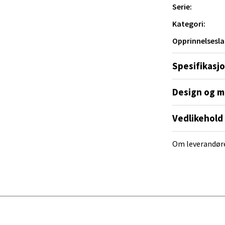
tikk
Serie:
Kategori:
Opprinnelsesla
al - Alti Mandal
Spesifikasj
yveien 55, 4517 Mandal
 dag 10-20
V
Design og m
tikk
Vedlikehold
 Rana - Thon Senter Mo i Rana
Om leverandør
f Nansensgate 22, 8622 Mo i Rana
 dag 09-19
V
tikk