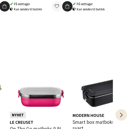
På nettlager
På nettlager
Kan sendes til butikk
Kan sendes til butikk
elg
elg
MODERN HOUSE
NYHET
Smart box matboks 1,2L
LE CREUSET
svart
On The Go matboks 0,9L