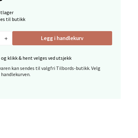
ttlager
es til butikk
Legg i handlekurv
elg
 og klikk & hent velges ved utsjekk
aren kan sendes til valgfri Tilbords-butikk. Velg
i handlekurven.
elg