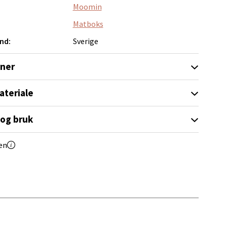
Moomin
Matboks
nd:
Sverige
oner
elg
ateriale
 og bruk
en
elg