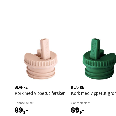
Åles
Langel
Åpent i
0 i bu
Mold
Torget
Åpent i
0 i bu
BLAFRE
BLAFRE
Narv
Kork med vippetut fersken
Kork med vippetut grø
6 anmeldelser
6 anmeldelser
Bolags
89,-
89,-
Åpent i