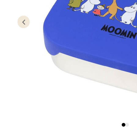
Kris
Lillem
Åpent i
0 i bu
Oslo
Erich 
Åpent i
0 i bu
Bryn