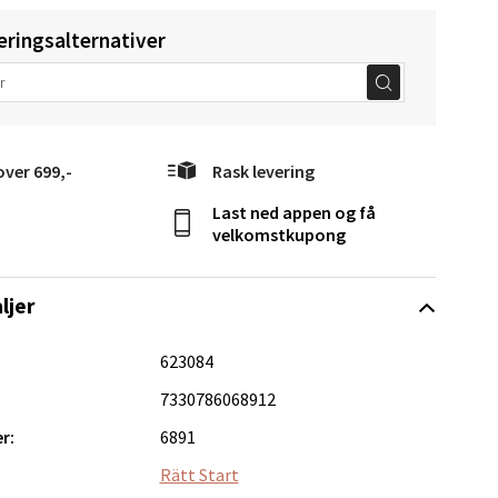
eringsalternativer
elg
over 699,-
Rask levering
Last ned appen og få
velkomstkupong
Vel
g
ljer
623084
7330786068912
r:
6891
Rätt Start
elg