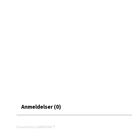
0 i bu
Mand
Skarvø
Åpent i
0 i bu
Mo i
Fridtjo
Åpent i
Anmeldelser (0)
0 i bu
Powered by GAMIFIERA.®