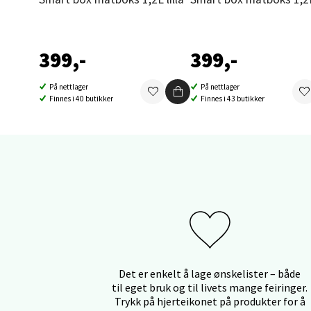
Orka
Thon S
Åpent i
399,-
399,-
0 i bu
På nettlager
På nettlager
Finnes i 40 butikker
Finnes i 43 butikker
Sand
Brodtk
Åpent i
0 i bu
Berg
Det er enkelt å lage ønskelister – både
til eget bruk og til livets mange feiringer.
Sartor
Trykk på hjerteikonet på produkter for å
Åpent i