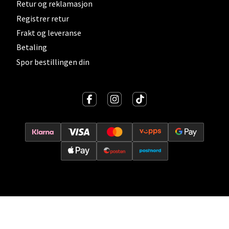
Åpent i dag 10-21
Retur og reklamasjon
Registrer retur
0 i butikk
Frakt og leveranse
Betaling
Velg
Spor bestillingen din
Lillehammer - Strandtorget
Strandtorget, 2609 Lillehammer
Åpent i dag 09-20
0 i butikk
Velg
Strømmen - Thon Senter Strømmen