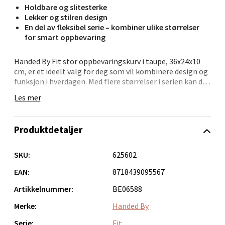
Holdbare og slitesterke
Lekker og stilren design
Bergen - Oasen Senter
En del av fleksibel serie – kombiner ulike størrelser
for smart oppbevaring
Folke Bernadottes vei 52, 5147 Fyllingsdalen
Åpent i dag 10-21
Handed By Fit stor oppbevaringskurv i taupe, 36x24x10
cm, er et ideelt valg for deg som vil kombinere design og
0 i butikk
funksjon i hverdagen. Med flere størrelser i serien kan du
enkelt tilpasse oppbevaringen etter behov, enten det er i
Les mer
skuffer, hyller eller skap.
Velg
Kurven er håndlaget av resirkulert plast og har et delikat
Produktdetaljer
flettemønster samt en diskret rem som gir den et
eksklusivt preg. Perfekt for alt fra toalettsaker til
kontorrekvisita – denne kurven gjør organiseringen
Oppdal - Aunasenteret
SKU:
625602
enklere og penere
EAN:
8718439095567
Aunasenteret, Sunndalsvegen 3, 7340 Oppdal
Åpent i dag 10-19
Artikkelnummer:
BE06588
0 i butikk
Merke:
Handed By
Serie:
Fit