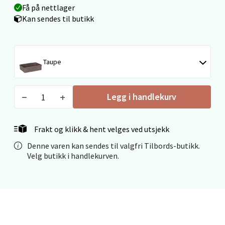
Få på nettlager
0 i butikk
Kan sendes til butikk
Velg
Taupe
Ålesund - Thon Senter Moa
Legg i handlekurv
Langelandsvegen 25, 6010 Ålesund
Åpent i dag 10-20
Frakt og klikk & hent velges ved utsjekk
0 i butikk
Denne varen kan sendes til valgfri Tilbords-butikk.
Velg butikk i handlekurven.
Velg
Molde - Moldetorget