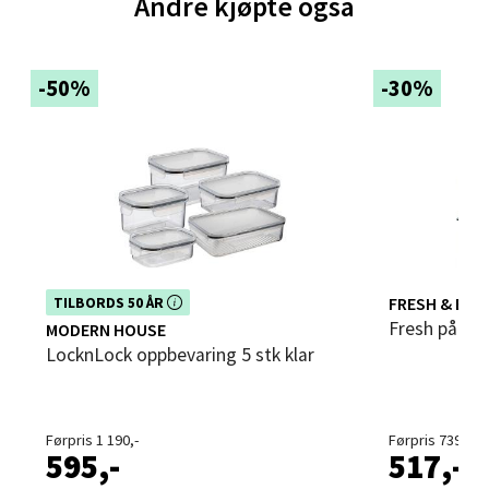
Andre kjøpte også
Åpent i dag 10-21
0 i butikk
-50%
-30%
Velg
Bergen - Thon Senter Sartor
Sartorvegen 12, 5353 Straume
Åpent i dag 10-21
Dette produktet er inkludert i vår kampanje. Benytt
FRESH & EAS
TILBORDS 50 ÅR
deg av rabatten i dag!
0 i butikk
Fresh påleg
MODERN HOUSE
LocknLock oppbevaring 5 stk klar
Velg
Førpris 1 190,-
Førpris 739,-
595,-
517,-