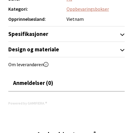
Velg
Kategori:
Oppbevaringsbokser
Opprinnelsesland:
Vietnam
Orkanger - Thon Senter Orkanger
Spesifikasjoner
Thon Senter Orkanger, Orkdalsveien 113, 7300
Design og materiale
Orkanger
Åpent i dag 09-20
Om leverandøren
0 i butikk
Anmeldelser (0)
Velg
Powered by GAMIFIERA.®
Sandvika - Thon Senter Sandvika
Brodtkorbsgate 7, 1338 Sandvika