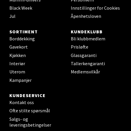
Black Week
Innstillinger for Cookies
Velg
Jul
Åpenhetsloven
SORTIMENT
KUNDEKLUBB
Leirvik - Stord
Borddekking
Bli klubbmedlem
Gavekort
Prisløfte
Torgbakken 2, 5401 Stord
Kjøkken
Glassgaranti
Åpent i dag 10-17
Interiør
Tallerkengaranti
0 i butikk
Uterom
Medlemsvilkår
Kampanjer
Velg
KUNDESERVICE
Kontakt oss
Ofte stilte spørsmål
Oslo - Thon Senter Storo
Salgs- og
leveringsbetingelser
Vitaminveien 7 - 9, 0485 Oslo