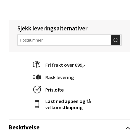
Torget 1, 6413 Molde
Åpent i dag 10-20
Sjekk leveringsalternativer
0 i butikk
Velg
Fri frakt over 699,-
Narvik - Thon Senter Malmporten
Rask levering
Prisløfte
Bolagsgata 1, 8514 Narvik
Åpent i dag 10-20
Last ned appen og få
velkomstkupong
0 i butikk
Velg
Beskrivelse