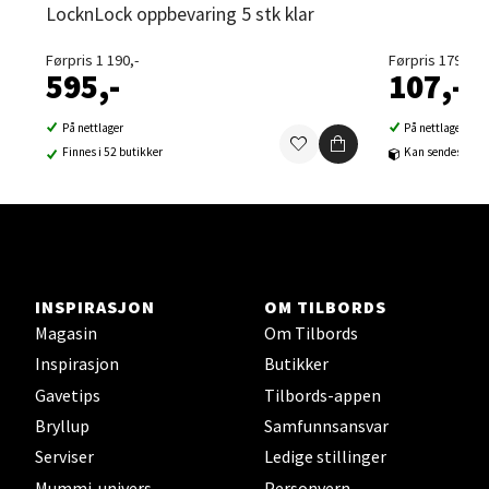
LocknLock oppbevaring 5 stk klar
Førpris 1 190,-
Førpris 179,-
Sortland - Sortland Storsenter
595,-
107,-
Strangata 26, 8400 Sortland
På nettlager
På nettlager
Åpent i dag 10-19
Finnes i 52 butikker
Kan sendes til b
0 i butikk
Velg
INSPIRASJON
OM TILBORDS
Magasin
Om Tilbords
Steinkjer - Thon Senter Steinkjer
Inspirasjon
Butikker
Gavetips
Tilbords-appen
Sjøfartsgata 2, 7714 Steinkjer
Åpent i dag 10-20
Bryllup
Samfunnsansvar
Serviser
Ledige stillinger
0 i butikk
Mummi-univers
Personvern