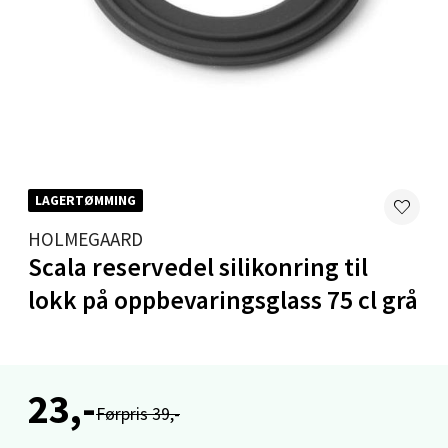
0 i butikk
Velg
Mandal - Alti Mandal
LAGERTØMMING
Skarvøyveien 55, 4517 Mandal
HOLMEGAARD
Åpent i dag 10-20
Scala reservedel silikonring til
0 i butikk
lokk på oppbevaringsglass 75 cl grå
Velg
23,-
Førpris 39,-
Mo i Rana - Thon Senter Mo i Rana