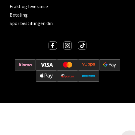
Oslo - Thon Senter Storo
Frakt og leveranse
Vitaminveien 7 - 9, 0485 Oslo
Betaling
Åpent i dag 10-21
Spor bestillingen din
0 i butikk
Velg
Lillehammer - Strandtorget
Strandtorget, 2609 Lillehammer
Åpent i dag 09-20
0 i butikk
Velg