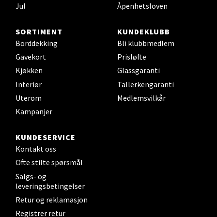
Åpent i dag 10-20
Jul
Åpenhetsloven
0 i butikk
SORTIMENT
KUNDEKLUBB
Borddekking
Bli klubbmedlem
Velg
Gavekort
Prisløfte
Kjøkken
Glassgaranti
Interiør
Tallerkengaranti
Leirvik - Stord
Uterom
Medlemsvilkår
Kampanjer
Torgbakken 2, 5401 Stord
Åpent i dag 10-17
KUNDESERVICE
0 i butikk
Kontakt oss
Ofte stilte spørsmål
Velg
Salgs- og
leveringsbetingelser
Retur og reklamasjon
Registrer retur