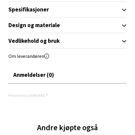
0 i butikk
Spesifikasjoner
Velg
Design og materiale
Vedlikehold og bruk
Orkanger - Thon Senter Orkanger
Om leverandøren
Thon Senter Orkanger, Orkdalsveien 113, 7300
Orkanger
Anmeldelser (0)
Åpent i dag 09-20
0 i butikk
Powered by GAMIFIERA.®
Velg
Andre kjøpte også