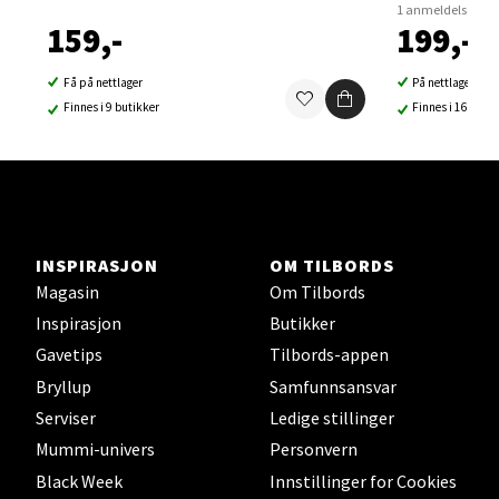
1 anmeldelse
159,-
199,-
Velg
Få på nettlager
På nettlager
Finnes i 9 butikker
Finnes i 16 buti
Sortland - Sortland Storsenter
Strangata 26, 8400 Sortland
Åpent i dag 10-19
0 i butikk
INSPIRASJON
OM TILBORDS
Magasin
Om Tilbords
Velg
Inspirasjon
Butikker
Gavetips
Tilbords-appen
Bryllup
Samfunnsansvar
Serviser
Ledige stillinger
Steinkjer - Thon Senter Steinkjer
Mummi-univers
Personvern
Sjøfartsgata 2, 7714 Steinkjer
Black Week
Innstillinger for Cookies