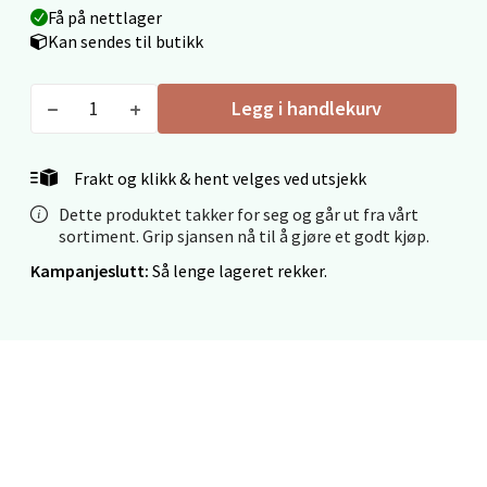
Få på nettlager
Fridtjof Nansensgate 22, 8622 Mo i Rana
Kan sendes til butikk
Åpent i dag 09-19
0 i butikk
Legg i handlekurv
Velg
Frakt og klikk & hent velges ved utsjekk
Dette produktet takker for seg og går ut fra vårt
sortiment. Grip sjansen nå til å gjøre et godt kjøp.
Ålesund - Thon Senter Moa
Kampanjeslutt:
Så lenge lageret rekker.
Langelandsvegen 25, 6010 Ålesund
Åpent i dag 10-20
0 i butikk
Velg