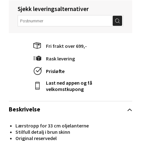
Sjekk leveringsalternativer
Molde - Moldetorget
Torget 1, 6413 Molde
Åpent i dag 10-20
Fri frakt over 699,-
0 i butikk
Rask levering
Velg
Prisløfte
Last ned appen og få
velkomstkupong
Narvik - Thon Senter Malmporten
Beskrivelse
Bolagsgata 1, 8514 Narvik
Åpent i dag 10-20
Lærstropp for 33 cm oljelanterne
0 i butikk
Stilfull detalj i brun skinn
Original reservedel