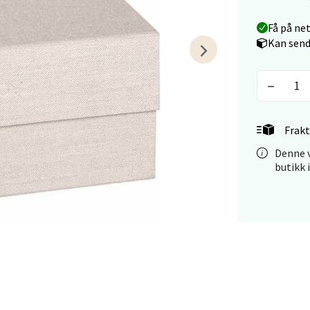
Få på ne
anger og Sandnes - Kilden Senter
Kan send
rveien 16, 4016 Stavanger
 dag 10-20
V
tikk
Frakt
Denne v
anger og Sandnes - Kvadrat
butikk 
Stokkavei 1, 4313 Sandnes
 dag 10-21
V
tikk
en - Thon Senter Lagunen