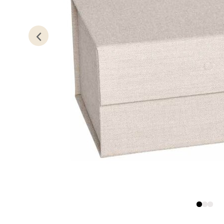
Stav
Gartne
Åpent i
0 i bu
Stav
Gamle 
Åpent i
0 i bu
Berg