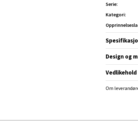
Serie:
Kategori:
e/Jæren - M44
Opprinnelsesla
veien 2, 4340 Bryne
 dag 10-20
Spesifikasj
V
tikk
Design og m
Vedlikehold
anger og Sandnes - Thon Senter
a
Om leverandør
rossen nr 9, 4042 Stavanger
 dag 10-20
tikk