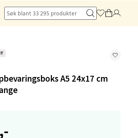
elg
NT
elg
pbevaringsboks A5 24x17 cm
lange
elg
,-