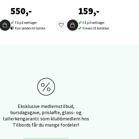
elg
550,-
159,-
Få på nettlager
Få på nettlager
Kan sendes til butikk
Finnes i 8 butikker
elg
Eksklusive medlemstilbud,
bursdagsgave, prisløfte, glass- og
elg
tallerkengaranti: som klubbmedlem hos
Tilbords får du mange fordeler!