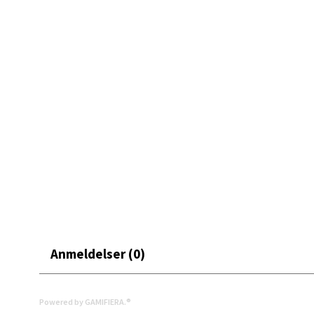
Bryn
Jupiter
Åpent i
0 i bu
Stav
Madl
Madlak
Åpent i
Anmeldelser (0)
0 i bu
Powered by GAMIFIERA.®