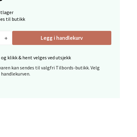
ttlager
es til butikk
Legg i handlekurv
elg
 og klikk & hent velges ved utsjekk
aren kan sendes til valgfri Tilbords-butikk. Velg
i handlekurven.
elg