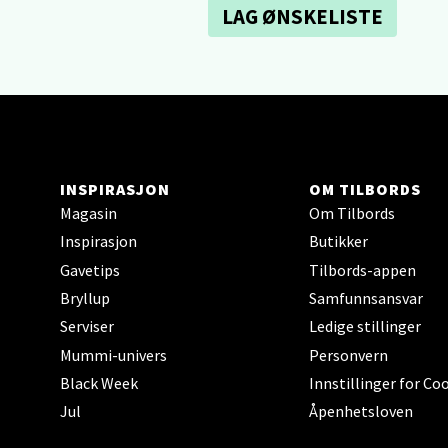
Narv
LAG ØNSKELISTE
Bolags
Åpent i
0 i bu
INSPIRASJON
OM TILBORDS
Berg
Magasin
Om Tilbords
Inspirasjon
Butikker
Folke B
Åpent i
Gavetips
Tilbords-appen
Bryllup
Samfunnsansvar
0 i bu
Serviser
Ledige stillinger
Mummi-univers
Personvern
Oppd
Black Week
Innstillinger for Co
Jul
Åpenhetsloven
Aunase
Åpent i