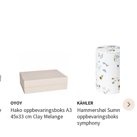
elg
elg
OYOY
KÄHLER
Hako oppbevaringsboks A3
Hammershøi Summer
45x33 cm Clay Melange
oppbevaringsboks 14,5 cm
symphony