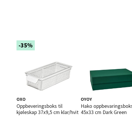
Leva
Moafjæ
Åpent i
0 i bu
-35%
Mand
Skarvø
Åpent i
0 i bu
OXO
OYOY
Oppbeveringsboks til
Hako oppbevaringsboks A3
Mo i
kjøleskap 37x9,5 cm klar/hvit
45x33 cm Dark Green
Fridtjo
Åpent i