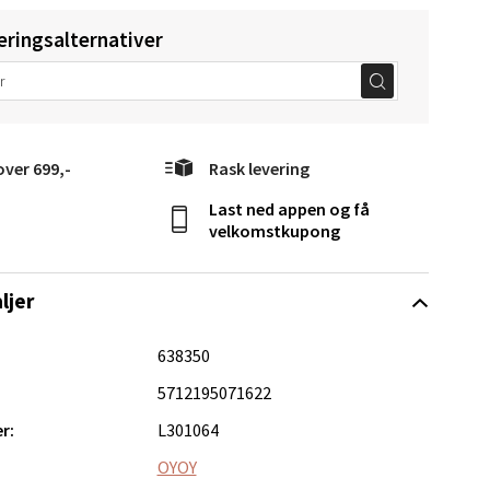
eringsalternativer
elg
over 699,-
Rask levering
Last ned appen og få
velkomstkupong
elg
ljer
638350
5712195071622
r:
L301064
elg
OYOY