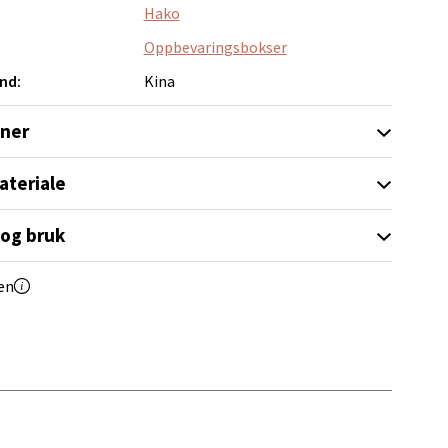
Hako
Oppbevaringsbokser
nd:
Kina
oner
elg
ateriale
 og bruk
en
Vel
g