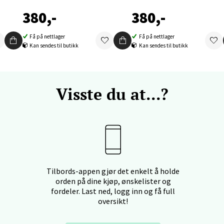
V
tikk
380,-
380,-
Få på nettlager
Få på nettlager
Kan sendes til butikk
Kan sendes til butikk
und - Thon Senter Moa
andsvegen 25, 6010 Ålesund
 dag 10-20
Visste du at...?
V
tikk
e - Moldetorget
 1, 6413 Molde
Tilbords-appen gjør det enkelt å holde
 dag 10-20
orden på dine kjøp, ønskelister og
V
fordeler. Last ned, logg inn og få full
tikk
oversikt!