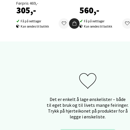
Førpris 469,-
0 i bu
305,-
560,-
Få på nettlager
Få på nettlager
Kan sendes til butikk
Kan sendes til butikk
Åles
Langel
Åpent i
0 i bu
Mold
Torget
Det er enkelt å lage ønskelister – både
Åpent i
til eget bruk og til livets mange feiringer.
Trykk på hjerteikonet på produkter for å
0 i bu
legge i ønskeliste.