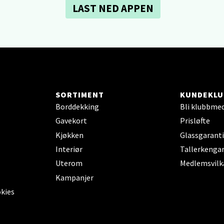
ik - Thon Senter Malmporten
LAST NED APPEN
gata 1, 8514 Narvik
 dag 10-20
V
tikk
SORTIMENT
KUNDEKLU
en - Oasen Senter
Borddekking
Bli klubbme
Gavekort
Prisløfte
ernadottes vei 52, 5147 Fyllingsdalen
 dag 10-21
Kjøkken
Glassgaranti
V
Interiør
Tallerkengar
tikk
Uterom
Medlemsvilk
Kampanjer
al - Aunasenteret
okies
nteret, Sunndalsvegen 3, 7340 Oppdal
 dag 10-19