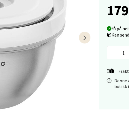
179
arkens markensgate 25B, 4611 Kristiansand
 dag 09-18
V
tikk
Få på ne
Kan send
 - Linderud
Mogensøns vei 38, 0594 Oslo
 dag 10-21
Frakt
V
tikk
Denne v
butikk 
e/Jæren - M44
veien 2, 4340 Bryne
 dag 10-20
V