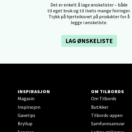
Det er enkelt å lage ønskelister – både
til eget bruk og til livets mange feiringer.
Tron
Trykk på hjerteikonet på produkter for å
legge i ønskeliste.
Falken
Åpent i
LAG ØNSKELISTE
0 i bu
Ski 
Ski Sto
Åpent i
INSPIRASJON
OM TILBORDS
Magasin
Om Tilbords
0 i bu
Inspirasjon
Butikker
Gavetips
Tilbords-appen
Sort
Bryllup
Samfunnsansvar
Serviser
Ledige stillinger