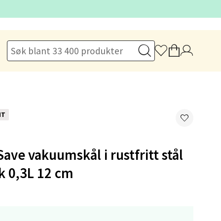
elg
NT
Save vakuumskål i rustfritt stål
k 0,3L 12 cm
elg