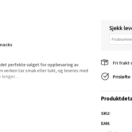
tikk
anger og Sandnes - Thon Senter
Sjekk lev
a
snacks
rossen nr 9, 4042 Stavanger
 dag 10-20
Fri frakt 
r det perfekte valget for oppbevaring av
tikk
m verken tar smak eller lukt, og leveres med
 lenger.
Prisløfte
nger - Magneten
snacks, dressinger eller barnemat. Kombineres
g effektiv forsegling. Skålen tåler
Produktdeta
 lett å holde ren.
ra 14, 7606 Levanger
 dag 10-20
så fint som vanlig oppbevaringsskål.
SKU:
V
tikk
EAN: