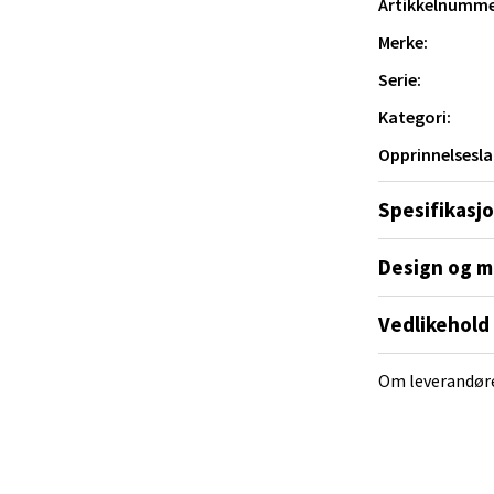
Artikkelnumme
al - Alti Mandal
Merke:
Serie:
yveien 55, 4517 Mandal
 kjøkkenet.
 dag 10-20
Kategori:
V
tikk
Opprinnelsesla
Spesifikasj
 Rana - Thon Senter Mo i Rana
Design og m
f Nansensgate 22, 8622 Mo i Rana
 dag 09-19
Vedlikehold
V
tikk
Om leverandør
und - Thon Senter Moa
andsvegen 25, 6010 Ålesund