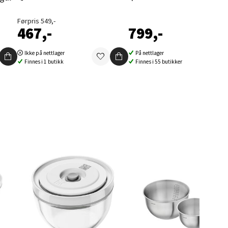
Førpris 549,-
467,-
799,-
Ikke på nettlager
På nettlager
Finnes i 1 butikk
Finnes i 55 butikker
elg
elg