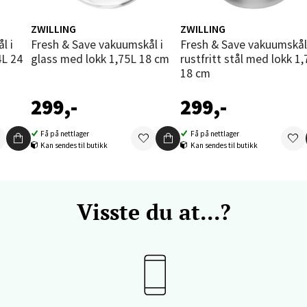
enter Orkanger, Orkdalsveien 113, 7300 Orkanger
 dag 09-20
ZWILLING
ZWILLING
V
tikk
Fresh & Save vakuumskål i
Fresh & Save vakuumskål i
4L 24
glass med lokk 1,75L 18 cm
rustfritt stål med lokk 1
18 cm
vika - Thon Senter Sandvika
299,-
299,-
orbsgate 7, 1338 Sandvika
Få på nettlager
Få på nettlager
 dag 10-21
Kan sendes til butikk
Kan sendes til butikk
V
tikk
Visste du at...?
en - Thon Senter Sartor
vegen 12, 5353 Straume
 dag 10-21
V
tikk