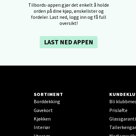
Tilbords-appen gjør det enkelt å holde
orden på dine kjøp, ønskelister og
dheim - Sirkus Shopping
fordeler. Last ned, logg inn og få full
oversikt!
borgveien 5, 7044 Trondheim
 dag 09-21
LAST NED APPEN
V
tikk
- Thon Senter Ski
rsenter, Jernbanesvingen 6, 1400 Ski
 dag 10-21
SORTIMENT
KUNDEKLU
V
Borddekking
Bli klubbme
tikk
Gavekort
Prisløfte
Kjøkken
Glassgaranti
land - Sortland Storsenter
Interiør
Tallerkengar
Uterom
Medlemsvilk