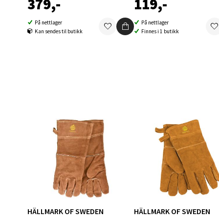
379,-
119,-
Åpent i
På nettlager
På nettlager
0 i bu
Kan sendes til butikk
Finnes i 1 butikk
Berg
Folke B
Åpent i
0 i bu
Oppd
Aunase
Åpent i
0 i bu
HÄLLMARK OF SWEDEN
HÄLLMARK OF SWEDEN