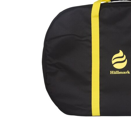
Kris
Lillem
Åpent i
0 i bu
Oslo
Erich 
Åpent i
0 i bu
Bryn