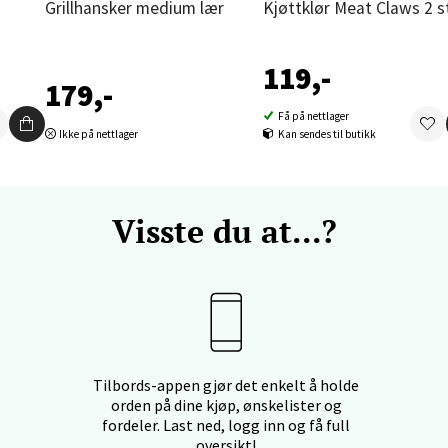
Grillhansker medium lær
Kjøttklør Meat Claws 2 s
nger - Thon Senter Orkanger
119,-
179,-
enter Orkanger, Orkdalsveien 113, 7300 Orkanger
 dag 09-18
Få på nettlager
V
Ikke på nettlager
Kan sendes til butikk
tikk
Visste du at...?
vika - Thon Senter Sandvika
orbsgate 7, 1338 Sandvika
 dag 09-19
V
tikk
Tilbords-appen gjør det enkelt å holde
en - Thon Senter Sartor
orden på dine kjøp, ønskelister og
fordeler. Last ned, logg inn og få full
oversikt!