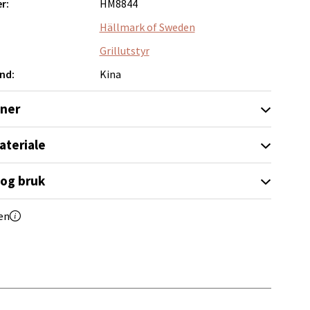
r:
HM8844
elg
Hällmark of Sweden
Grillutstyr
nd:
Kina
oner
elg
ateriale
 og bruk
en
elg