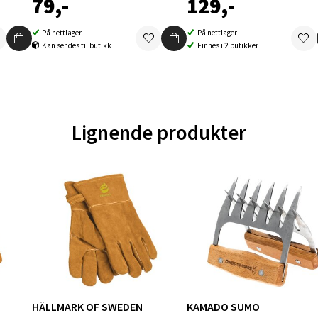
79,-
129,-
 dag 10-18
V
På nettlager
På nettlager
tikk
Kan sendes til butikk
Finnes i 2 butikker
en - Oasen Senter
ernadottes vei 52, 5147 Fyllingsdalen
Lignende produkter
 dag 10-18
V
tikk
al - Aunasenteret
nteret, Sunndalsvegen 3, 7340 Oppdal
 dag 10-18
V
tikk
HÄLLMARK OF SWEDEN
KAMADO SUMO