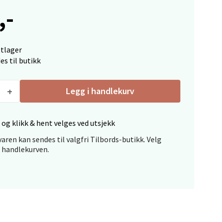
,-
ttlager
es til butikk
elg
Legg i handlekurv
 og klikk & hent velges ved utsjekk
aren kan sendes til valgfri Tilbords-butikk. Velg
i handlekurven.
elg