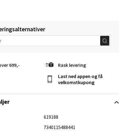
elg
eringsalternativer
over 699,-
Rask levering
Last ned appen og få
velkomstkupong
Vel
g
ljer
619188
7340115488441