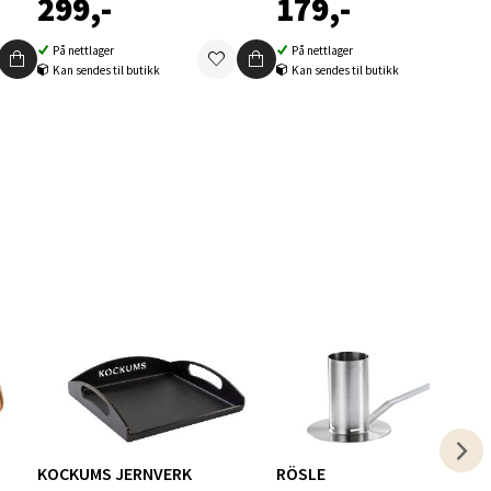
299,-
179,-
elg
På nettlager
På nettlager
Kan sendes til butikk
Kan sendes til butikk
elg
elg
KOCKUMS JERNVERK
RÖSLE