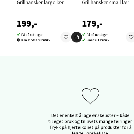
Grillhansker large lær
Grillhansker small lær
Orka
199,-
179,-
Thon S
Åpent i
Få på nettlager
Få på nettlager
Kan sendes til butikk
Finnes i 1 butikk
0 i bu
Sand
Brodtk
Åpent i
0 i bu
Det er enkelt å lage ønskelister – både
Berg
til eget bruk og til livets mange feiringer.
Trykk på hjerteikonet på produkter for å
legge i ønskeliste.