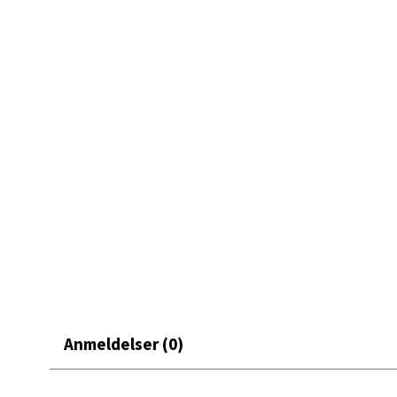
Åpent i
• Enkel å transportere med håndtak
• Praktisk for tur og oppbevaring
0 i bu
Et nyttig tilbehør som gjør turmatlagingen mer ryddig o
Mand
Skarvø
Åpent i
0 i bu
Mo i
Fridtjo
Åpent i
Anmeldelser (0)
0 i bu