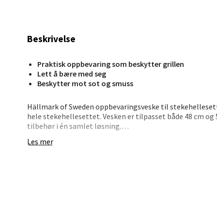
Jupiter
Åpent i
Beskrivelse
0 i bu
Praktisk oppbevaring som beskytter grillen
Lett å bære med seg
Stav
Beskytter mot sot og smuss
Madl
Hällmark of Sweden oppbevaringsveske til stekehellesett
hele stekehellesettet. Vesken er tilpasset både 48 cm og 
Madlak
tilbehør i én samlet løsning.
Åpent i
Les mer
Når matlagingen er ferdig og utstyret er avkjølt, legges al
0 i bu
matrester. Det praktiske håndtaket gjør den enkel å ta me
i naturen. Hällmark of Sweden lager robuste produkter f
og brukervennlighet.
Leva
• Passer til stekehellesett 48 og 58 cm
• Samler alle deler i én veske
Moafjæ
• Beskytter omgivelsene mot smuss