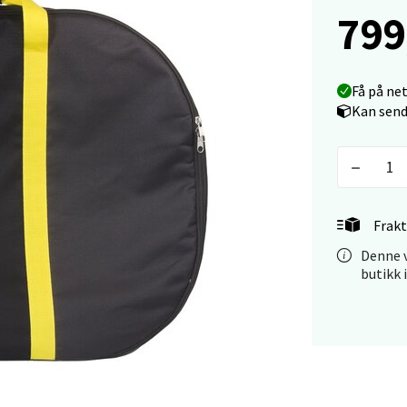
799
tiansand - Markens
Få på ne
Kan send
arkens markensgate 25B, 4611 Kristiansand
 dag 10-17
V
tikk
Frakt
 - Linderud
Denne v
butikk 
Mogensøns vei 38, 0594 Oslo
 dag 10-19
V
tikk
e/Jæren - M44