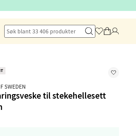
elg
NT
elg
OF SWEDEN
ingsveske til stekehellesett
m
elg