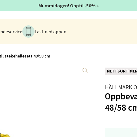
Mummidagen! Opptil -50% »
rveien 16, 4016 Stavanger
 dag 10-18
V
tikk
ndeservice
Last ned appen
anger og Sandnes - Kvadrat
il stekehellesett 48/58 cm
Stokkavei 1, 4313 Sandnes
 dag 10-18
NETTSORTIME
V
tikk
HÄLLMARK 
Oppbevar
en - Thon Senter Lagunen
48/58 c
veien 1, 5239 Bergen
 dag 10-18
V
tikk