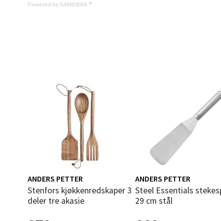
Powered by GAMIFIERA.®
Åles
Langel
Åpent i
0 i bu
Mold
Torget
Åpent i
0 i bu
ANDERS PETTER
ANDERS PETTER
Stenfors kjøkkenredskaper 3
Steel Essentials stekespade
Narv
deler tre akasie
29 cm stål
Bolags