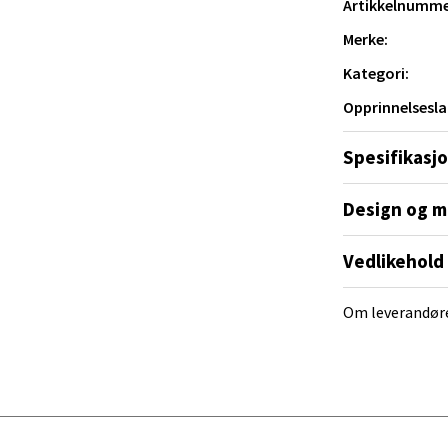
Artikkelnumme
 dag 10-18
V
Merke:
tikk
g enkel å håndtere.
Kategori:
Opprinnelsesla
al - Alti Mandal
Spesifikasj
yveien 55, 4517 Mandal
 dag 10-18
V
Design og m
tikk
Vedlikehold
 Rana - Thon Senter Mo i Rana
Om leverandør
f Nansensgate 22, 8622 Mo i Rana
 dag 10-18
V
tikk