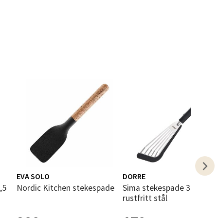
elg
elg
EVA SOLO
DORRE
Nordic Kitchen stekespade
Sima stekespade 33 cm
rustfritt stål