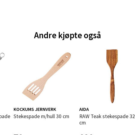
und - Thon Senter Moa
andsvegen 25, 6010 Ålesund
 dag 10-18
Andre kjøpte også
V
tikk
e - Moldetorget
 1, 6413 Molde
 dag 10-18
V
tikk
KOCKUMS JERNVERK
AIDA
Stekespade m/hull 30 cm
RAW Teak stekespade 32,5
ik - Thon Senter Malmporten
cm
gata 1, 8514 Narvik