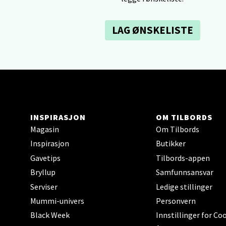
Sartor
Åpent i
LAG ØNSKELISTE
0 i bu
Tron
Falken
Åpent i
INSPIRASJON
OM TILBORDS
0 i bu
Magasin
Om Tilbords
Inspirasjon
Butikker
Gavetips
Tilbords-appen
Ski 
Bryllup
Samfunnsansvar
Ski Sto
Serviser
Ledige stillinger
Åpent i
Mummi-univers
Personvern
0 i bu
Black Week
Innstillinger for Co