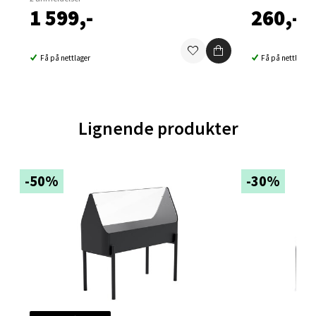
1 599,-
260,-
Falkenborgveien 5, 7044 Trondheim
Åpent i dag 09-20
Få på nettlager
Få på nettlager
0 i butikk
Velg
Lignende produkter
Ski - Thon Senter Ski
-50%
-30%
Ski Storsenter, Jernbanesvingen 6, 1400 Ski
Åpent i dag 10-19
0 i butikk
Velg