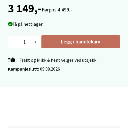
3 149,-
0 i butikk
Førpris 4 499,-
Velg
Få på nettlager
Legg i handlekurv
Ålesund - Thon Senter Moa
Frakt og klikk & hent velges ved utsjekk
Langelandsvegen 25, 6010 Ålesund
Åpent i dag 10-18
Kampanjeslutt:
09.09.2026
0 i butikk
Velg
Molde - Moldetorget