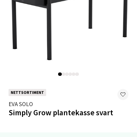
Velg
Mandal - Alti Mandal
Skarvøyveien 55, 4517 Mandal
Åpent i dag 10-18
0 i butikk
Velg
NETTSORTIMENT
EVA SOLO
Mo i Rana - Thon Senter Mo i Rana
Simply Grow plantekasse svart
Fridtjof Nansensgate 22, 8622 Mo i Rana
Åpent i dag 10-18