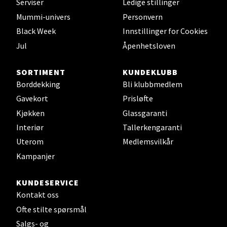
Serviser
Ledige stillinger
Velg
Mummi-univers
Personvern
Black Week
Innstillinger for Cookies
Jul
Åpenhetsloven
Leirvik - Stord
SORTIMENT
KUNDEKLUBB
Torgbakken 2, 5401 Stord
Borddekking
Bli klubbmedlem
Åpent i dag 10-15
Gavekort
Prisløfte
0 i butikk
Kjøkken
Glassgaranti
Interiør
Tallerkengaranti
Velg
Uterom
Medlemsvilkår
Kampanjer
KUNDESERVICE
Oslo - Thon Senter Storo
Kontakt oss
Ofte stilte spørsmål
Vitaminveien 7 - 9, 0485 Oslo
Salgs- og
Åpent i dag 10-19