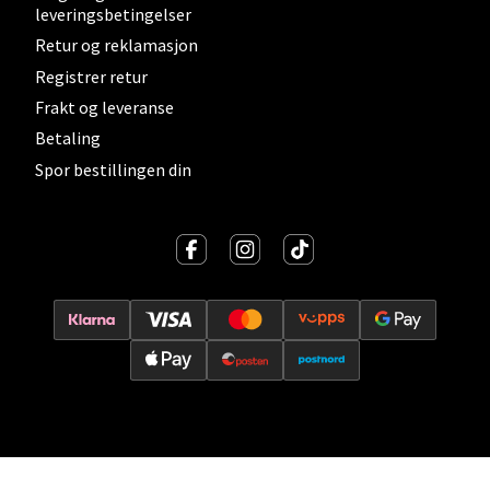
leveringsbetingelser
0 i butikk
Retur og reklamasjon
Registrer retur
Velg
Frakt og leveranse
Betaling
Spor bestillingen din
Lillehammer - Strandtorget
Strandtorget, 2609 Lillehammer
Åpent i dag 09-18
0 i butikk
Velg
Strømmen - Thon Senter Strømmen