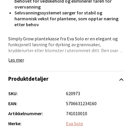
behovet for vedlikehold og eliminerer faren for
overvanning
Bergen - Oasen Senter
Selvvanningssystemet sørger for stabil og
harmonisk vekst for plantene, som opptar næring
etter behov
Folke Bernadottes vei 52, 5147 Fyllingsdalen
Åpent i dag 10-18
Simply Grow plantekasse fra Eva Solo er en elegant og
0 i butikk
funksjonell løsning for dyrking av grønnsaker,
krydderurter eller blomster i uterommet ditt. Den svarte
kassen er utstyrt med et smart selvvanningssystem som
Velg
Les mer
sørger for at plantene får jevn og riktig mengde vann,
noe som bidrar til sunn vekst og eliminerer risikoen for
overvanning.
Produktdetaljer
Med plass til standardpotter slipper du å bruke tid på
Oppdal - Aunasenteret
ompotting, noe som gjør oppsettet raskt og enkelt.
SKU:
620973
Plantekassen er laget av værbestandige materialer, slik
Aunasenteret, Sunndalsvegen 3, 7340 Oppdal
at den tåler å stå ute hele året, uansett klima eller
EAN:
5706631234160
Åpent i dag 10-18
sesong.
Artikkelnummer:
741010010
0 i butikk
Enten du vil skape en grønn oase på balkongen eller
Merke:
Eva Solo
dyrke egne urter på terrassen, gir Simply Grow