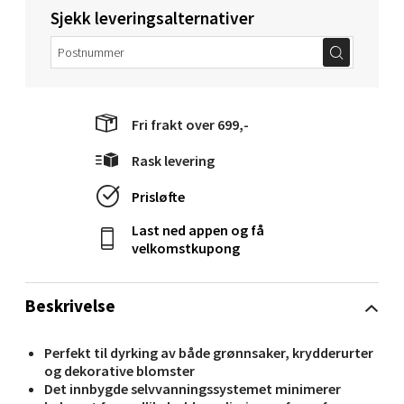
Sjekk leveringsalternativer
Torget 1, 6413 Molde
Åpent i dag 10-18
0 i butikk
Velg
Fri frakt over 699,-
Rask levering
Prisløfte
Narvik - Thon Senter Malmporten
Last ned appen og få
velkomstkupong
Bolagsgata 1, 8514 Narvik
Åpent i dag 10-18
0 i butikk
Beskrivelse
Perfekt til dyrking av både grønnsaker, krydderurter
Velg
og dekorative blomster
Det innbygde selvvanningssystemet minimerer