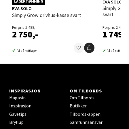
EVA SOLO
LAGERTØMMING
Simply Grow minidrivhus 20x42x32cm
EVA SOLO
svart
Simply Grow drivhus-kasse svart
Sortland - Sortland Storsenter
Førpris 5 499,-
Førpris 2 499,-
Strangata 26, 8400 Sortland
2 750,-
1 749,-
Åpent i dag 10-16
0 i butikk
Få på nettlager
Få på nettlager
Velg
Steinkjer - Thon Senter Steinkjer
INSPIRASJON
OM TILBORDS
Magasin
Om Tilbords
Sjøfartsgata 2, 7714 Steinkjer
Inspirasjon
Butikker
Åpent i dag 10-18
Gavetips
Tilbords-appen
0 i butikk
Bryllup
Samfunnsansvar