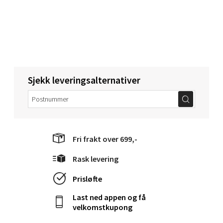
0 i butikk
Velg
Narvik - Thon Senter Malmporten
Sjekk leveringsalternativer
Bolagsgata 1, 8514 Narvik
Åpent i dag 10-20
0 i butikk
Fri frakt over 699,-
Velg
Rask levering
Prisløfte
Last ned appen og få
Bergen - Oasen Senter
velkomstkupong