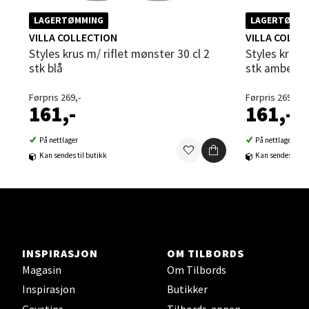
Strangata 26, 8400 Sortland
LAGERTØMMING
LAGERTØMMI
Åpent i dag 10-19
VILLA COLLECTION
VILLA COLLE
Styles krus m/ riflet mønster 30 cl 2
Styles krus m/ riflet mønster 30 cl 2
0 i butikk
stk blå
stk amber
Velg
Førpris 269,-
Førpris 269,-
161,-
161,-
På nettlager
På nettlager
Kan sendes til butikk
Kan sendes til b
Steinkjer - Thon Senter Steinkjer
Sjøfartsgata 2, 7714 Steinkjer
Åpent i dag 10-20
0 i butikk
INSPIRASJON
OM TILBORDS
Magasin
Om Tilbords
Velg
Inspirasjon
Butikker
Gavetips
Tilbords-appen