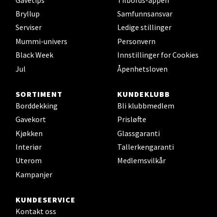
Bryllup
Samfunnsansvar
Leirvik - Stord
Serviser
Ledige stillinger
Mummi-univers
Personvern
Torgbakken 2, 5401 Stord
Åpent i dag 10-17
Black Week
Innstillinger for Cookies
Jul
Åpenhetsloven
0 i butikk
SORTIMENT
KUNDEKLUBB
Velg
Borddekking
Bli klubbmedlem
Gavekort
Prisløfte
Kjøkken
Glassgaranti
Oslo - Thon Senter Storo
Interiør
Tallerkengaranti
Uterom
Medlemsvilkår
Vitaminveien 7 - 9, 0485 Oslo
Kampanjer
Åpent i dag 10-21
0 i butikk
KUNDESERVICE
Kontakt oss