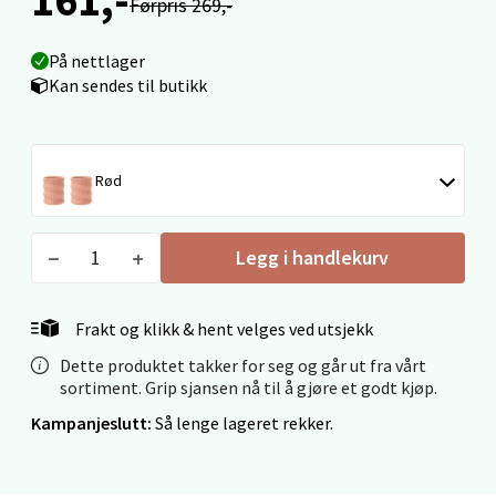
Velg
Førpris 269,-
På nettlager
Kan sendes til butikk
Ålesund - Thon Senter Moa
Langelandsvegen 25, 6010 Ålesund
Rød
Åpent i dag 10-20
0 i butikk
Legg i handlekurv
Velg
Frakt og klikk & hent velges ved utsjekk
Dette produktet takker for seg og går ut fra vårt
Molde - Moldetorget
sortiment. Grip sjansen nå til å gjøre et godt kjøp.
Kampanjeslutt:
Så lenge lageret rekker.
Torget 1, 6413 Molde
Åpent i dag 10-20