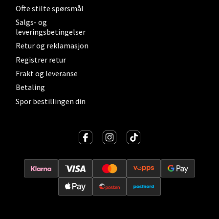
Velg
Ofte stilte spørsmål
Salgs- og
leveringsbetingelser
Retur og reklamasjon
Lillehammer - Strandtorget
Registrer retur
Frakt og leveranse
Strandtorget, 2609 Lillehammer
Åpent i dag 09-20
Betaling
Spor bestillingen din
0 i butikk
Velg
Strømmen - Thon Senter Strømmen
Støperivn. 5, 2010 Strømmen
Åpent i dag 10-21