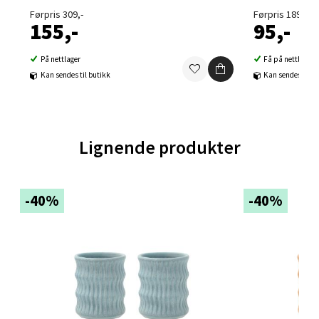
Førpris 309,-
Førpris 189,-
0 i butikk
155,-
95,-
Velg
På nettlager
Få på nettlager
Kan sendes til butikk
Kan sendes til b
Ski - Thon Senter Ski
Lignende produkter
Ski Storsenter, Jernbanesvingen 6, 1400 Ski
Åpent i dag 10-21
0 i butikk
-40%
-40%
Velg
Sortland - Sortland Storsenter