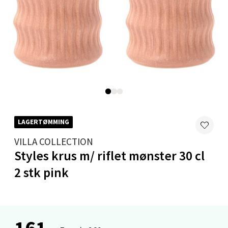
Mandal - Alti Mandal
Skarvøyveien 55, 4517 Mandal
Åpent i dag 10-20
0 i butikk
Velg
LAGERTØMMING
VILLA COLLECTION
Mo i Rana - Thon Senter Mo i Rana
Styles krus m/ riflet mønster 30 cl
2 stk pink
Fridtjof Nansensgate 22, 8622 Mo i Rana
Åpent i dag 09-19
0 i butikk
161,-