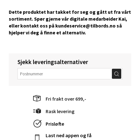
Dette produktet har takket for seg og gått ut fra vårt
Stavanger og Sandnes - Kvadrat
sortiment. Spør gjerne vår digitale medarbeider Kai,
eller kontakt oss på kundeservice@tilbords.no så
Gamle Stokkavei 1, 4313 Sandnes
hjelper vi deg å ﬁnne et alternativ.
Åpent i dag 10-21
0 i butikk
Sjekk leveringsalternativer
Velg
Bergen - Thon Senter Lagunen
Fri frakt over 699,-
Laguneveien 1, 5239 Bergen
Rask levering
Åpent i dag 10-21
Prisløfte
0 i butikk
Last ned appen og få