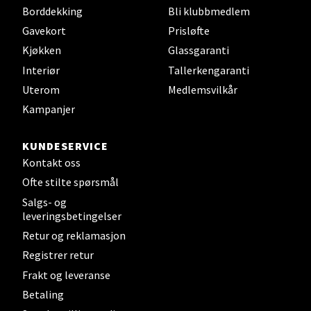
Borddekking
Bli klubbmedlem
Gavekort
Prisløfte
Kjøkken
Glassgaranti
Mandal - Alti Mandal
Interiør
Tallerkengaranti
Skarvøyveien 55, 4517 Mandal
Uterom
Medlemsvilkår
Åpent i dag 10-20
Kampanjer
0 i butikk
KUNDESERVICE
Kontakt oss
Velg
Ofte stilte spørsmål
Salgs- og
leveringsbetingelser
Mo i Rana - Thon Senter Mo i Rana
Retur og reklamasjon
Registrer retur
Fridtjof Nansensgate 22, 8622 Mo i Rana
Frakt og leveranse
Åpent i dag 09-19
Betaling
6 i butikk