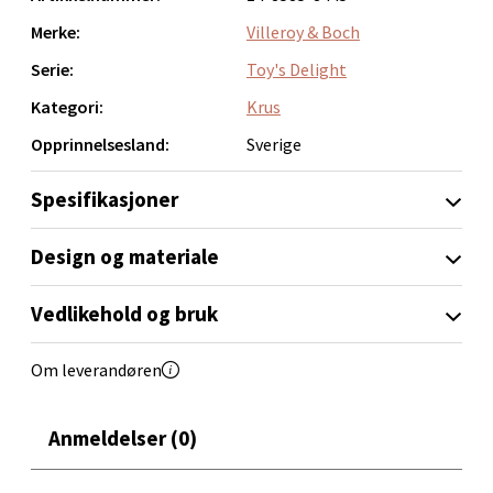
0 i butikk
Merke:
Villeroy & Boch
Serie:
Toy's Delight
Velg
Kategori:
Krus
Opprinnelsesland:
Sverige
Bryne/Jæren - M44
Spesifikasjoner
Jupiterveien 2, 4340 Bryne
Design og materiale
Åpent i dag 10-20
0 i butikk
Vedlikehold og bruk
Velg
Om leverandøren
Anmeldelser (0)
Stavanger og Sandnes - Thon