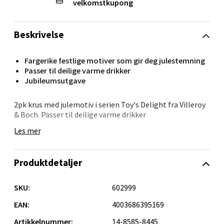
velkomstkupong
Velg
Beskrivelse
Kristiansand - Markens
Fargerike festlige motiver som gir deg julestemning
Passer til deilige varme drikker
Lillemarkens markensgate 25B, 4611 Kristiansand
Jubileumsutgave
Åpent i dag 09-18
2pk krus med julemotiv i serien Toy's Delight fra Villeroy
0 i butikk
& Boch. Passer til deilige varme drikker
Les mer
Velg
Produktdetaljer
Oslo - Linderud
SKU:
602999
EAN:
4003686395169
Erich Mogensøns vei 38, 0594 Oslo
Åpent i dag 10-21
Artikkelnummer:
14-8585-8445