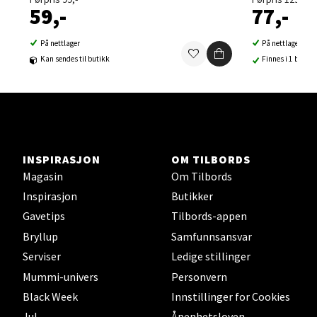
Åpent i dag 10-21
59,-
77,-
0 i butikk
På nettlager
På nettlager
Kan sendes til butikk
Finnes i 1 butikk
Velg
Sortland - Sortland Storsenter
INSPIRASJON
OM TILBORDS
Strangata 26, 8400 Sortland
Magasin
Om Tilbords
Åpent i dag 10-19
Inspirasjon
Butikker
0 i butikk
Gavetips
Tilbords-appen
Bryllup
Samfunnsansvar
Velg
Serviser
Ledige stillinger
Mummi-univers
Personvern
Black Week
Innstillinger for Cookies
Steinkjer - Thon Senter Steinkjer
Jul
Åpenhetsloven