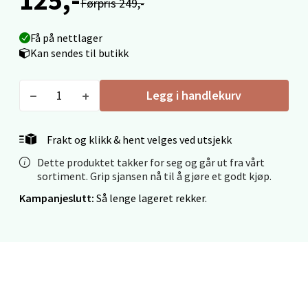
Førpris 249,-
Mo i Rana - Thon Senter Mo i Rana
Få på nettlager
Kan sendes til butikk
Fridtjof Nansensgate 22, 8622 Mo i Rana
Åpent i dag 09-19
Legg i handlekurv
0 i butikk
Frakt og klikk & hent velges ved utsjekk
Velg
Dette produktet takker for seg og går ut fra vårt
sortiment. Grip sjansen nå til å gjøre et godt kjøp.
Kampanjeslutt:
Så lenge lageret rekker.
Ålesund - Thon Senter Moa
Langelandsvegen 25, 6010 Ålesund
Åpent i dag 10-20
0 i butikk