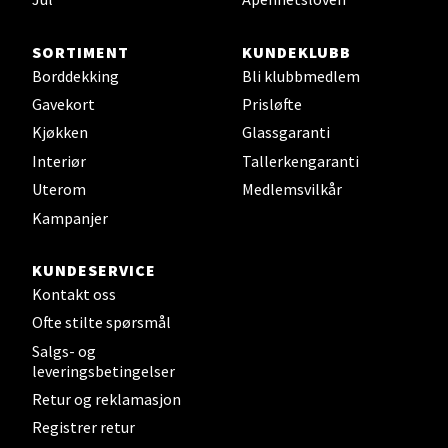
Sjøfartsgata 2, 7714 Steinkjer
SORTIMENT
KUNDEKLUBB
Åpent i dag 10-20
Borddekking
Bli klubbmedlem
0 i butikk
Gavekort
Prisløfte
Kjøkken
Glassgaranti
Velg
Interiør
Tallerkengaranti
Uterom
Medlemsvilkår
Kampanjer
Leirvik - Stord
KUNDESERVICE
Kontakt oss
Torgbakken 2, 5401 Stord
Åpent i dag 10-17
Ofte stilte spørsmål
Salgs- og
0 i butikk
leveringsbetingelser
Retur og reklamasjon
Velg
Registrer retur