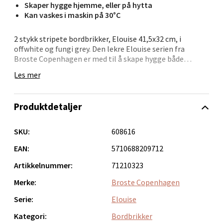
Skaper hygge hjemme, eller på hytta
0 i butikk
Kan vaskes i maskin på 30°C
Velg
2 stykk stripete bordbrikker, Elouise 41,5x32 cm, i
offwhite og fungi grey. Den lekre Elouise serien fra
Broste Copenhagen er med til å skape hygge både
hjemme og på hytta, både med sine dekkebrikker og
Les mer
løper. Serien er utført i den lekreste Ôko-Tex sertifiserte
Bergen - Oasen Senter
100% bommuldskvalitet og tåler maskinvask på 30
grader. Såvel dekkebrikker og løpere finnes i 2
Produktdetaljer
fargevarianter Off White/Fungi Grey og Offwhite/ Black.
Folke Bernadottes vei 52, 5147 Fyllingsdalen
Dekkebrikkene kjøpes i sett m/ 2, imens løperne kjøpes
Åpent i dag 10-21
enkeltvis.
SKU:
608616
0 i butikk
EAN:
5710688209712
Artikkelnummer:
71210323
Velg
Merke:
Broste Copenhagen
Serie:
Elouise
Oppdal - Aunasenteret
Kategori:
Bordbrikker