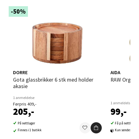
-50%
Sandvika - Thon Senter Sandvika
Brodtkorbsgate 7, 1338 Sandvika
Åpent i dag 10-21
0 i butikk
Velg
DORRE
AIDA
Gota glassbrikker 6 stk med holder
RAW Organic
akasie
1 anmeldelse
Bergen - Thon Senter Sartor
1 anmeldelse
Førpris 409,-
205,-
99,-
Sartorvegen 12, 5353 Straume
Åpent i dag 10-21
På nettlager
Få på nettlager
Finnes i 1 butikk
Kan sendes til b
0 i butikk