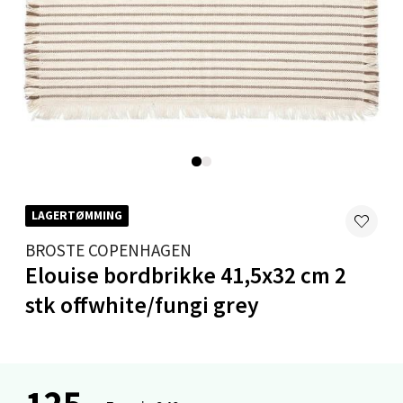
Moafjæra 14, 7606 Levanger
Åpent i dag 10-20
0 i butikk
Velg
Mandal - Alti Mandal
LAGERTØMMING
BROSTE COPENHAGEN
Skarvøyveien 55, 4517 Mandal
Elouise bordbrikke 41,5x32 cm 2
Åpent i dag 10-20
stk offwhite/fungi grey
0 i butikk
Velg
125,-