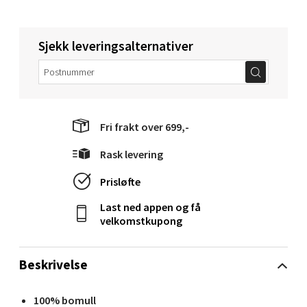
Velg
Sjekk leveringsalternativer
Molde - Moldetorget
Torget 1, 6413 Molde
Åpent i dag 10-20
Fri frakt over 699,-
0 i butikk
Rask levering
Prisløfte
Velg
Last ned appen og få
velkomstkupong
Narvik - Thon Senter Malmporten
Beskrivelse
Bolagsgata 1, 8514 Narvik
Åpent i dag 10-20
100% bomull