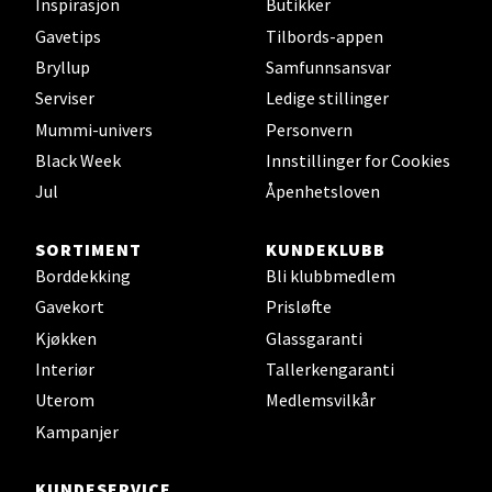
Inspirasjon
Butikker
Bryne/Jæren - M44
Gavetips
Tilbords-appen
Bryllup
Samfunnsansvar
Jupiterveien 2, 4340 Bryne
Serviser
Ledige stillinger
Åpent i dag 10-18
Mummi-univers
Personvern
0 i butikk
Black Week
Innstillinger for Cookies
Jul
Åpenhetsloven
Velg
SORTIMENT
KUNDEKLUBB
Borddekking
Bli klubbmedlem
Stavanger og Sandnes - Thon
Gavekort
Prisløfte
Senter Madla
Kjøkken
Glassgaranti
Interiør
Tallerkengaranti
Madlakrossen nr 9, 4042 Stavanger
Uterom
Medlemsvilkår
Åpent i dag 10-19
Kampanjer
0 i butikk
KUNDESERVICE