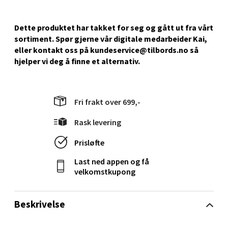
Dette produktet har takket for seg og gått ut fra vårt
Stavanger og Sandnes - Kilden
sortiment. Spør gjerne vår digitale medarbeider Kai,
Senter
eller kontakt oss på kundeservice@tilbords.no så
hjelper vi deg å ﬁnne et alternativ.
Gartnerveien 16, 4016 Stavanger
Åpent i dag 10-18
0 i butikk
Fri frakt over 699,-
Rask levering
Velg
Prisløfte
Last ned appen og få
velkomstkupong
Stavanger og Sandnes - Kvadrat
Gamle Stokkavei 1, 4313 Sandnes
Beskrivelse
Åpent i dag 10-18