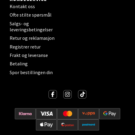
Velg
Kontakt oss
Ofte stilte spørsmål
Salgs- og
leveringsbetingelser
Levanger - Magneten
Retur og reklamasjon
Registrer retur
Moafjæra 14, 7606 Levanger
Frakt og leveranse
Åpent i dag 10-18
Betaling
0 i butikk
Spor bestillingen din
Velg
Mandal - Alti Mandal
Skarvøyveien 55, 4517 Mandal
Åpent i dag 10-18