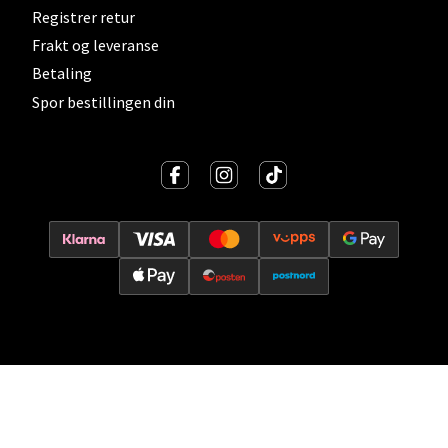
Registrer retur
0 i butikk
Frakt og leveranse
Betaling
Velg
Spor bestillingen din
Kristiansand - Thon
Sørlandssenteret
Barstølveien 31, 4636 Kristiansand
Åpent i dag 10-19
0 i butikk
Velg