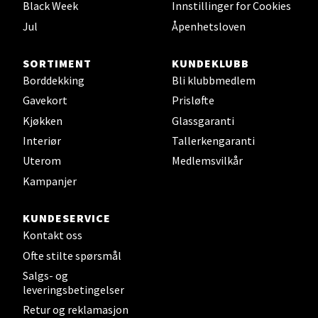
Black Week
Innstillinger for Cookies
Velg
Jul
Åpenhetsloven
SORTIMENT
KUNDEKLUBB
Sunndalsøra - Alti Sunndal
Borddekking
Bli klubbmedlem
Gavekort
Prisløfte
Alti Sunndal, Sunndalsveien 17, 6600 Sunndalsøra
Kjøkken
Glassgaranti
Åpent i dag 10-16
Interiør
Tallerkengaranti
0 i butikk
Uterom
Medlemsvilkår
Kampanjer
Velg
KUNDESERVICE
Kontakt oss
Ofte stilte spørsmål
Jessheim - Thon Senter Jessheim
Salgs- og
leveringsbetingelser
Storgata 6, 2050 Jessheim
Åpent i dag 10-19
Retur og reklamasjon