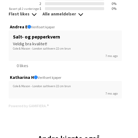
2
0%
Velg
1
0%
Basert på 2 vurderinger
Flest likes
Alle anmeldelser
Andrea E
Verifisert kjøper
Ski - Thon Senter Ski
Salt- og pepperkvern
Veldig bra kvalitet!
Cole & Mason - London saltkvern 22 cm brun
Ski Storsenter, Jernbanesvingen 6, 1400 Ski
Åpent i dag 10-19
7 mo. ago
0 likes
0 i butikk
Katharina H
Verifisert kjøper
Velg
Cole & Mason - London saltkvern 22 cm brun
7 mo. ago
Powered by GAMIFIERA.®
Sortland - Sortland Storsenter
Strangata 26, 8400 Sortland
Åpent i dag 10-16