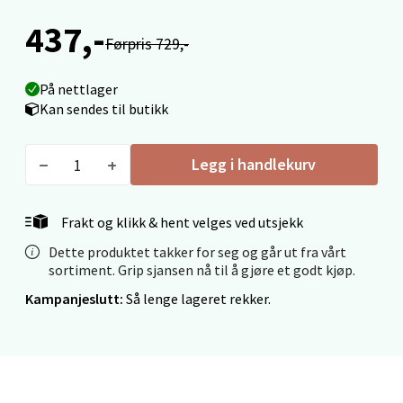
Velg
437,-
Førpris 729,-
Narvik - Thon Senter Malmporten
På nettlager
Kan sendes til butikk
Bolagsgata 1, 8514 Narvik
Åpent i dag 10-18
Legg i handlekurv
0 i butikk
Frakt og klikk & hent velges ved utsjekk
Velg
Dette produktet takker for seg og går ut fra vårt
sortiment. Grip sjansen nå til å gjøre et godt kjøp.
Kampanjeslutt:
Så lenge lageret rekker.
Bergen - Oasen Senter
Folke Bernadottes vei 52, 5147 Fyllingsdalen
Åpent i dag 10-18