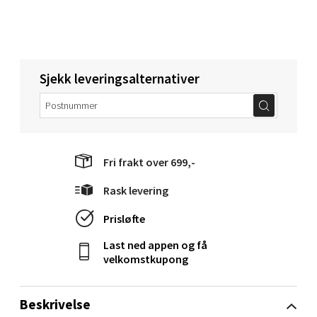
0 i butikk
Velg
Sjekk leveringsalternativer
Oppdal - Aunasenteret
Aunasenteret, Sunndalsvegen 3, 7340 Oppdal
Fri frakt over 699,-
Åpent i dag 10-18
0 i butikk
Rask levering
Prisløfte
Velg
Last ned appen og få
velkomstkupong
Orkanger - Thon Senter Orkanger
Beskrivelse