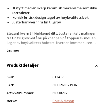
Thon Senter Orkanger, Orkdalsveien 113, 7300
Utstyrt med en skarp keramisk mekanisme som ikke
Orkanger
korroderer
Åpent i dag 09-18
Ikonisk britisk design laget av høykvalitets bøk
Justerbar kvern fra fin til grov
0 i butikk
Elegant kvern til kjøkkenet ditt. Juster enkelt malingen
Velg
fra fin til grov ved å vri på knappen på toppen av møllen.
Laget av høykvalitets bøketre. Kvernen kommer uten
krydder,
Les mer
Rengjør med en mikrofiberklut for å holde den på best
Sandvika - Thon Senter Sandvika
mulig måte. Slipemekanismene (skarp anti-korrosjon
Produktdetaljer
keramikk for salt, og Precision+ karbonstål for pepper)
Brodtkorbsgate 7, 1338 Sandvika
støttes av en livstidsgaranti. Dette lar deg krydre med
Åpent i dag 09-19
selvtillit. Cole & Mason har vært eksperter på krydder i
SKU:
612417
over 100 år, og det er Cole & Mason misjon å være dine
0 i butikk
partnere innen kulinarisk oppdagelse. Med produkter for
EAN:
5011268821936
et bredt spekter av krydderoppgaver, tar vi sikte på å gi
Artikkelnummer:
60230202
deg det du trenger for å maksimere smaken av ethvert
Velg
måltid; fra rester eller en rask sandwich til et alt-stopp-
Merke:
Cole & Mason
uttrukket middagsselskap.