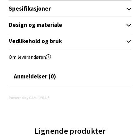
Molde - Moldetorget
Spesifikasjoner
Torget 1, 6413 Molde
Design og materiale
Åpent i dag 10-20
0 i butikk
Vedlikehold og bruk
Velg
Om leverandøren
Anmeldelser (0)
Narvik - Thon Senter Malmporten
Bolagsgata 1, 8514 Narvik
Powered by GAMIFIERA.®
Åpent i dag 10-20
0 i butikk
Lignende produkter
Velg