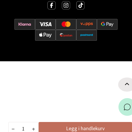
Trondheim - Sirkus Shopping
Falkenborgveien 5, 7044 Trondheim
Åpent i dag 09-21
0 i butikk
Velg
Ski - Thon Senter Ski
Ski Storsenter, Jernbanesvingen 6, 1400 Ski
Åpent i dag 10-21
0 i butikk
Legg i handlekurv
Velg