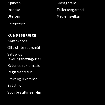
Brodtkorbsgate 7, 1338 Sandvika
Kjøkken
Glassgaranti
Åpent i dag 10-21
Interiør
Tallerkengaranti
0 i butikk
Uterom
Medlemsvilkår
Kampanjer
Velg
KUNDESERVICE
Kontakt oss
Ofte stilte spørsmål
Bergen - Thon Senter Sartor
Salgs- og
leveringsbetingelser
Sartorvegen 12, 5353 Straume
Retur og reklamasjon
Åpent i dag 10-21
Registrer retur
0 i butikk
Frakt og leveranse
Betaling
Velg
Spor bestillingen din