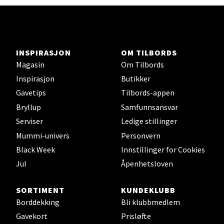
Velg
INSPIRASJON
OM TILBORDS
Magasin
Om Tilbords
Orkanger - Thon Senter Orkanger
Inspirasjon
Butikker
Thon Senter Orkanger, Orkdalsveien 113, 7300
Gavetips
Tilbords-appen
Orkanger
Bryllup
Samfunnsansvar
Åpent i dag 09-20
Serviser
Ledige stillinger
0 i butikk
Mummi-univers
Personvern
Black Week
Innstillinger for Cookies
Velg
Jul
Åpenhetsloven
SORTIMENT
KUNDEKLUBB
Borddekking
Bli klubbmedlem
Sandvika - Thon Senter Sandvika
Gavekort
Prisløfte