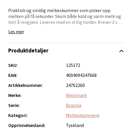
Åpent i dag 09-19
Praktisk og smidig melkeskummer som pisker opp
0 i butikk
melken på få sekunder. Skum både kald og varm melk og
lett å rengjøre. Leveres med en stilig holder. Krever 2 x
AAA-batterier.Bør håndvaskes. 5 års garanti.Dimensjoner:
Velg
Les mer
24.8 x 1.6 x 1.6 cmMateriale: Rustfritt stål
Produktdetaljer
Ålesund - Thon Senter Moa
SKU:
125172
Langelandsvegen 25, 6010 Ålesund
EAN:
4004094247668
Åpent i dag 10-20
Artikkelnummer:
24762260
0 i butikk
Merke:
Westmark
Serie:
Brasilia
Velg
Kategori:
Melkeskummere
Opprinnelsesland:
Tyskland