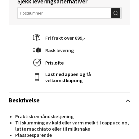
Sjekk leveringsalternativer
Velg
Fri frakt over 699,-
Mandal - Alti Mandal
Rask levering
Skarvøyveien 55, 4517 Mandal
Prisløfte
Åpent i dag 10-20
Last ned appen og få
0 i butikk
velkomstkupong
Velg
Beskrivelse
Praktisk enhåndsbetjening
Mo i Rana - Thon Senter Mo i Rana
Til skumming av kald eller varm melk til cappuccino,
latte macchiato eller til milkshake
Plassbesparende
Fridtjof Nansensgate 22, 8622 Mo i Rana