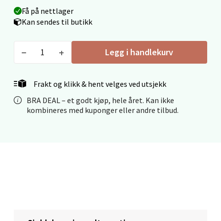
Få på nettlager
Stavanger og Sandnes - Thon
Kan sendes til butikk
Senter Madla
Legg i handlekurv
Madlakrossen nr 9, 4042 Stavanger
Åpent i dag 10-20
Frakt og klikk & hent velges ved utsjekk
0 i butikk
BRA DEAL – et godt kjøp, hele året. Kan ikke
kombineres med kuponger eller andre tilbud.
Velg
Levanger - Magneten
Moafjæra 14, 7606 Levanger
Åpent i dag 10-20
0 i butikk