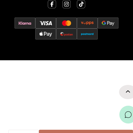
Åpent i dag 10-17
0 i butikk
Velg
Oslo - Thon Senter Storo
Vitaminveien 7 - 9, 0485 Oslo
Åpent i dag 10-21
0 i butikk
Velg