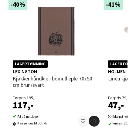
Bergen - Thon Senter Sartor
-40%
-41%
Sartorvegen 12, 5353 Straume
Åpent i dag 10-21
0 i butikk
Velg
LAGERTØMMING
LAGERTØMMI
LEXINGTON
HOLMEN
Kjøkkenhåndkle i bomull eple 70x50
Linea kjøk
Trondheim - Sirkus Shopping
cm brun/svart
Falkenborgveien 5, 7044 Trondheim
Førpris 195,-
Førpris 79,-
117,-
47,-
Åpent i dag 09-21
0 i butikk
Få på nettlager
Ikke på nettlage
Kan sendes til butikk
Finnes i 2 butikk
Velg