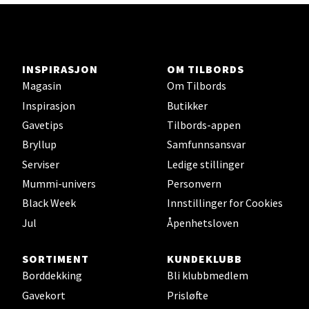
Ski - Thon Senter Ski
INSPIRASJON
OM TILBORDS
Ski Storsenter, Jernbanesvingen 6, 1400 Ski
Magasin
Om Tilbords
Åpent i dag 10-21
Inspirasjon
Butikker
0 i butikk
Gavetips
Tilbords-appen
Bryllup
Samfunnsansvar
Velg
Serviser
Ledige stillinger
Mummi-univers
Personvern
Black Week
Innstillinger for Cookies
Jul
Åpenhetsloven
Sortland - Sortland Storsenter
SORTIMENT
KUNDEKLUBB
Strangata 26, 8400 Sortland
Borddekking
Bli klubbmedlem
Åpent i dag 10-19
Gavekort
Prisløfte
0 i butikk