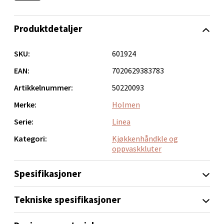
Produktdetaljer
Narvik - Thon Senter Malmporten
SKU:
601924
Bolagsgata 1, 8514 Narvik
Åpent i dag 10-20
EAN:
7020629383783
0 i butikk
Artikkelnummer:
50220093
Merke:
Holmen
Velg
Serie:
Linea
Kategori:
Kjøkkenhåndkle og
oppvaskkluter
Bergen - Oasen Senter
Spesifikasjoner
Folke Bernadottes vei 52, 5147 Fyllingsdalen
Åpent i dag 10-21
Tekniske spesifikasjoner
0 i butikk