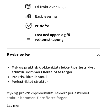
Ålesund - Thon Senter Moa
Fri frakt over 699,-
Langelandsvegen 25, 6010 Ålesund
Åpent i dag 10-20
Rask levering
0 i butikk
Prisløfte
Last ned appen og få
Velg
velkomstkupong
Beskrivelse
Molde - Moldetorget
Myk og praktisk kjøkkenklut i lekkert perlestrikket
Torget 1, 6413 Molde
stuktur. Kommer i flere flotte farger
Praktisk klut i bomull
Åpent i dag 10-20
Perlestrikket struktur
0 i butikk
Myk og praktisk kjøkkenklut i lekkert perlestrikket
stuktur. Kommer i flere flotte farger
Velg
Les mer