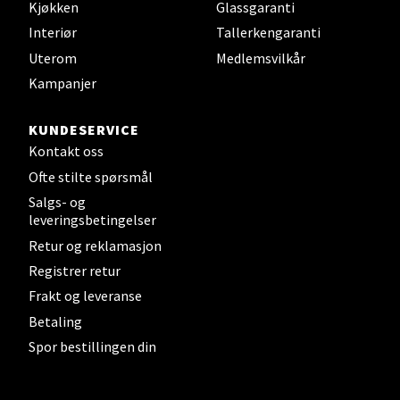
Kjøkken
Glassgaranti
Interiør
Tallerkengaranti
Velg
Uterom
Medlemsvilkår
Kampanjer
Steinkjer - Thon Senter Steinkjer
KUNDESERVICE
Kontakt oss
Sjøfartsgata 2, 7714 Steinkjer
Ofte stilte spørsmål
Åpent i dag 10-20
Salgs- og
0 i butikk
leveringsbetingelser
Retur og reklamasjon
Velg
Registrer retur
Frakt og leveranse
Betaling
Spor bestillingen din
Leirvik - Stord
Torgbakken 2, 5401 Stord