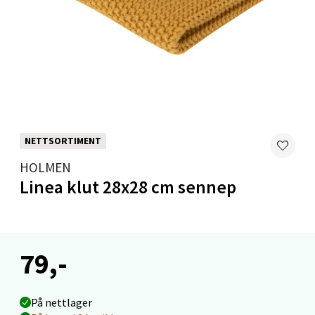
Velg
Levanger - Magneten
Moafjæra 14, 7606 Levanger
Åpent i dag 10-20
NETTSORTIMENT
0 i butikk
HOLMEN
Linea klut 28x28 cm sennep
Velg
79,-
Mandal - Alti Mandal
På nettlager
Skarvøyveien 55, 4517 Mandal