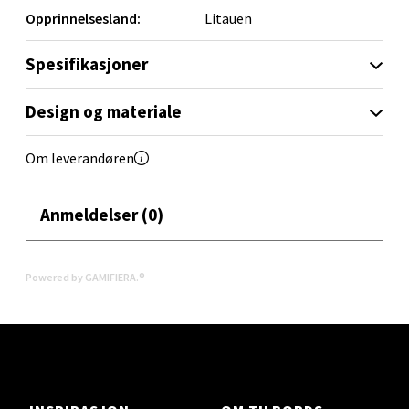
Opprinnelsesland:
Litauen
Velg
Spesifikasjoner
Design og materiale
Oslo - Linderud
Om leverandøren
Erich Mogensøns vei 38, 0594 Oslo
Åpent i dag 10-19
Anmeldelser (0)
0 i butikk
Powered by GAMIFIERA.®
Velg
Bryne/Jæren - M44