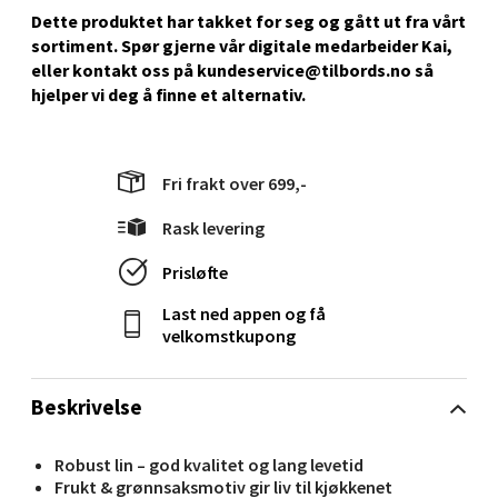
Dette produktet har takket for seg og gått ut fra vårt
Senter
sortiment. Spør gjerne vår digitale medarbeider Kai,
eller kontakt oss på kundeservice@tilbords.no så
Gartnerveien 16, 4016 Stavanger
hjelper vi deg å ﬁnne et alternativ.
Åpent i dag 10-18
0 i butikk
Fri frakt over 699,-
Velg
Rask levering
Prisløfte
Stavanger og Sandnes - Kvadrat
Last ned appen og få
velkomstkupong
Gamle Stokkavei 1, 4313 Sandnes
Åpent i dag 10-18
Beskrivelse
0 i butikk
Robust lin – god kvalitet og lang levetid
Velg
Frukt & grønnsaksmotiv gir liv til kjøkkenet