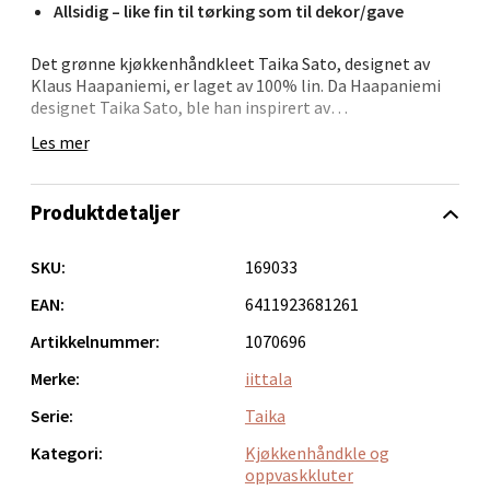
Allsidig – like fin til tørking som til dekor/gave
Det grønne kjøkkenhåndkleet Taika Sato, designet av
Klaus Haapaniemi, er laget av 100% lin. Da Haapaniemi
Bergen - Thon Senter Lagunen
designet Taika Sato, ble han inspirert av
stillebensfrukter og grønnsaker. Det store absorberende
Les mer
Laguneveien 1, 5239 Bergen
kjøkkenhåndkleet er perfekt både til å tørke oppvask og
Åpent i dag 10-18
til å dekke nybakt brød. Perfekt innflyttingsgave.
0 i butikk
Produktdetaljer
SKU:
169033
Velg
EAN:
6411923681261
Artikkelnummer:
1070696
Kristiansand - Markens
Merke:
iittala
Serie:
Taika
Lillemarkens markensgate 25B, 4611 Kristiansand
Åpent i dag 10-17
Kategori:
Kjøkkenhåndkle og
oppvaskkluter
0 i butikk