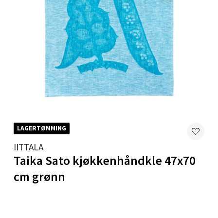
0 i butikk
Velg
Karmsund - Thon Senter Oasen
Austbøvegen 16, 5542 Karmsund
Åpent i dag 10-18
LAGERTØMMING
0 i butikk
IITTALA
Taika Sato kjøkkenhåndkle 47x70
Velg
cm grønn
Stavanger og Sandnes - Kilden