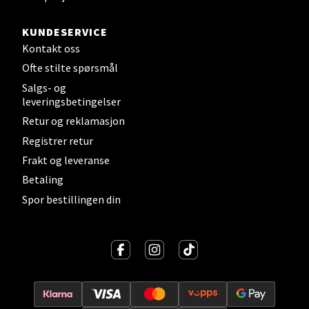
KUNDESERVICE
Levanger - Magneten
Kontakt oss
Moafjæra 14, 7606 Levanger
Ofte stilte spørsmål
Åpent i dag 10-18
Salgs- og
leveringsbetingelser
0 i butikk
Retur og reklamasjon
Registrer retur
Velg
Frakt og leveranse
Betaling
Spor bestillingen din
Mandal - Alti Mandal
Skarvøyveien 55, 4517 Mandal
Åpent i dag 10-18
0 i butikk