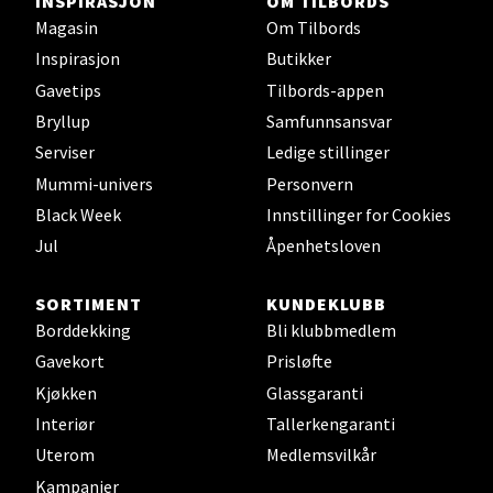
INSPIRASJON
OM TILBORDS
Jupiterveien 2, 4340 Bryne
Åpent i dag 10-18
Magasin
Om Tilbords
Inspirasjon
Butikker
0 i butikk
Gavetips
Tilbords-appen
Bryllup
Samfunnsansvar
Velg
Serviser
Ledige stillinger
Mummi-univers
Personvern
Black Week
Innstillinger for Cookies
Stavanger og Sandnes - Thon
Jul
Åpenhetsloven
Senter Madla
SORTIMENT
KUNDEKLUBB
Madlakrossen nr 9, 4042 Stavanger
Borddekking
Bli klubbmedlem
Åpent i dag 10-19
Gavekort
Prisløfte
0 i butikk
Kjøkken
Glassgaranti
Interiør
Tallerkengaranti
Velg
Uterom
Medlemsvilkår
Kampanjer