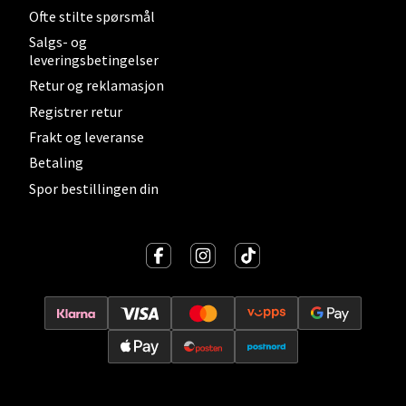
Åpent i dag 10-19
Ofte stilte spørsmål
0 i butikk
Salgs- og
leveringsbetingelser
Velg
Retur og reklamasjon
Registrer retur
Frakt og leveranse
Betaling
Sortland - Sortland Storsenter
Spor bestillingen din
Strangata 26, 8400 Sortland
Åpent i dag 10-16
0 i butikk
Velg
Steinkjer - Thon Senter Steinkjer