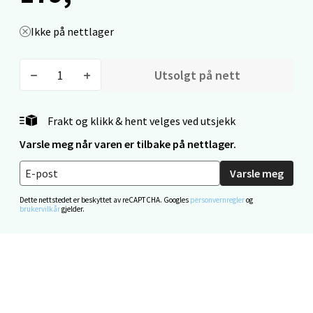
Moafjæra 14, 7606 Levanger
Ikke på nettlager
Åpent i dag 10-18
0 i butikk
Utsolgt på nett
Velg
Frakt og klikk & hent velges ved utsjekk
Varsle meg når varen er tilbake på nettlager.
Mandal - Alti Mandal
Varsle meg
Skarvøyveien 55, 4517 Mandal
Dette nettstedet er beskyttet av reCAPTCHA. Googles
personvernregler
og
brukervilkår
gjelder.
Åpent i dag 10-18
0 i butikk
Velg