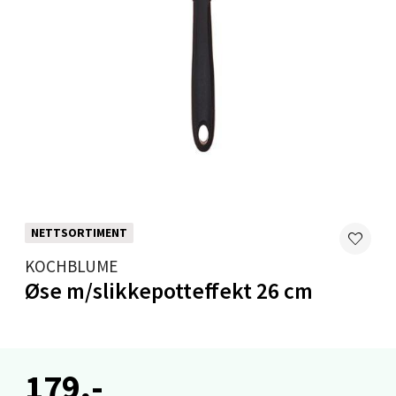
Velg
Stavanger og Sandnes - Thon
Senter Madla
Madlakrossen nr 9, 4042 Stavanger
Åpent i dag 10-19
NETTSORTIMENT
0 i butikk
KOCHBLUME
Øse m/slikkepotteffekt 26 cm
Velg
179,-
Levanger - Magneten