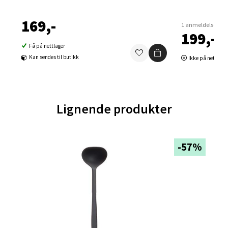
Aunasenteret, Sunndalsvegen 3, 7340 Oppdal
169,-
Åpent i dag 10-18
1 anmeldelse
199,-
0 i butikk
Få på nettlager
Kan sendes til butikk
Ikke på nettlage
Velg
Lignende produkter
Orkanger - Thon Senter Orkanger
Thon Senter Orkanger, Orkdalsveien 113, 7300
-57%
Orkanger
Åpent i dag 09-18
0 i butikk
Velg