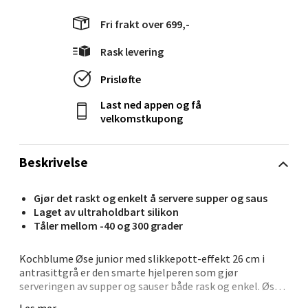
Fri frakt over 699,-
Mo i Rana - Thon Senter Mo i Rana
Rask levering
Fridtjof Nansensgate 22, 8622 Mo i Rana
Prisløfte
Åpent i dag 10-18
0 i butikk
Last ned appen og få
velkomstkupong
Velg
Beskrivelse
Gjør det raskt og enkelt å servere supper og saus
Ålesund - Thon Senter Moa
Laget av ultraholdbart silikon
Tåler mellom -40 og 300 grader
Langelandsvegen 25, 6010 Ålesund
Åpent i dag 10-18
Kochblume Øse junior med slikkepott-effekt 26 cm i
antrasittgrå er den smarte hjelperen som gjør
0 i butikk
serveringen av supper og sauser både rask og enkel. Øsen
er laget av ultraholdbart silikon, et materiale som er