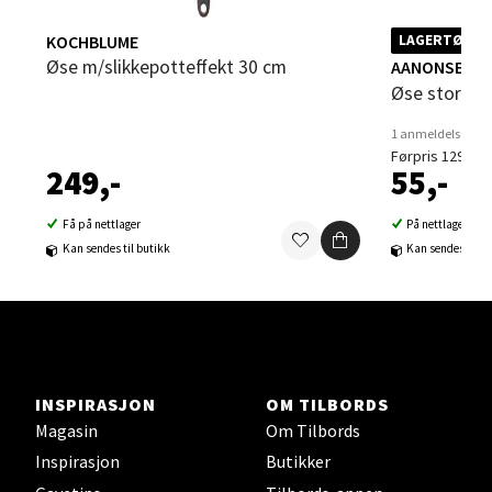
KOCHBLUME
LAGERTØMMI
Øse m/slikkepotteffekt 30 cm
Sandvika - Thon Senter Sandvika
AANONSEN
Øse stor 9 
Brodtkorbsgate 7, 1338 Sandvika
1 anmeldelse
Åpent i dag 09-19
Førpris 129,-
249,-
55,-
0 i butikk
Få på nettlager
På nettlager
Velg
Kan sendes til butikk
Kan sendes til b
Bergen - Thon Senter Sartor
Sartorvegen 12, 5353 Straume
INSPIRASJON
OM TILBORDS
Åpent i dag 10-18
Magasin
Om Tilbords
Inspirasjon
Butikker
0 i butikk