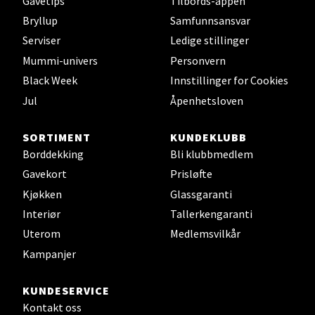
Gavetips
Tilbords-appen
Velg
Bryllup
Samfunnsansvar
Serviser
Ledige stillinger
Mummi-univers
Personvern
Black Week
Innstillinger for Cookies
Trondheim - Sirkus Shopping
Jul
Åpenhetsloven
Falkenborgveien 5, 7044 Trondheim
Åpent i dag 09-20
SORTIMENT
KUNDEKLUBB
Borddekking
Bli klubbmedlem
0 i butikk
Gavekort
Prisløfte
Kjøkken
Glassgaranti
Velg
Interiør
Tallerkengaranti
Uterom
Medlemsvilkår
Kampanjer
Ski - Thon Senter Ski
KUNDESERVICE
Ski Storsenter, Jernbanesvingen 6, 1400 Ski
Kontakt oss